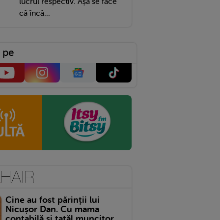
lucrul respectiv. Așa se face
că încă...
 pe
Cine au fost părinții lui
Nicușor Dan. Cu mama
contabilă și tatăl muncitor,