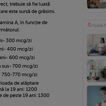
ect, trebuie să fie luată
care este sursă de grăsimi.
tamina A, în funcție de
următorul:
ani- 300 mcg/zi
 ani- 400 mcg/zi
4 ani- 600 mcg/zi
în sus- 700 mcg/zi
- 750-770 mcg/zi
rioada de alăptare
nă la 19 ani: 1200
e de peste 19 ani: 1300