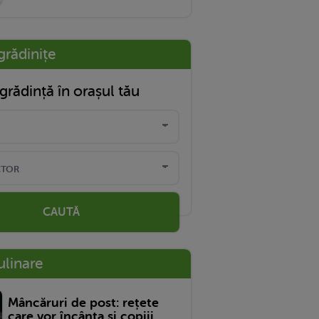
grădinițe
grădință în orașul tău
CAUTĂ
ulinare
Mâncăruri de post: rețete
care vor încânta și copiii