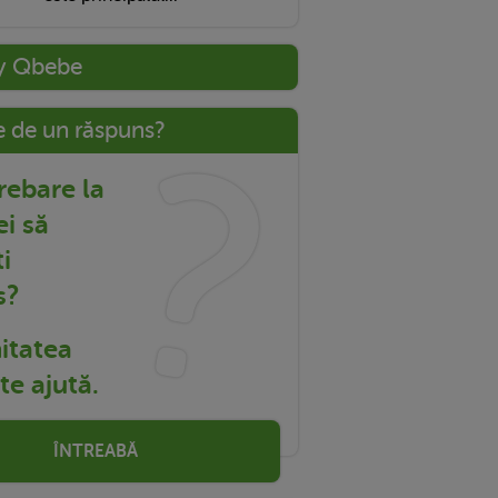
y Qbebe
e de un răspuns?
trebare la
ei să
i
s?
tatea
e ajută.
ÎNTREABĂ