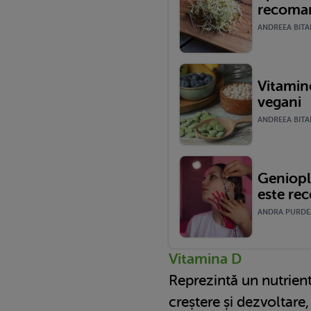
recoma
ANDREEA BITAR
Vitamin
vegani
ANDREEA BITAR 
Geniopla
este re
ANDRA PURDEA 
Vitamina D
Reprezintă un nutrien
creștere și dezvoltare