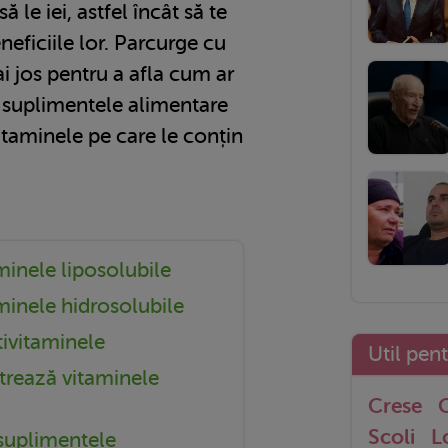
ă le iei, astfel încât să te
neficiile lor. Parcurge cu
ai jos pentru a afla cum ar
ei suplimentele alimentare
vitaminele pe care le conțin
minele liposolubile
minele hidrosolubile
ivitaminele
Util pen
trează vitaminele
Crese
G
Scoli
L
suplimentele