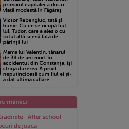
primarul capitalei a dus o
viață modestă în Făgăraș
Victor Rebengiuc, tată și
bunic. Cu ce se ocupă fiul
lui, Tudor, care a ales o cu
totul altă scenă față de
părinții lui
Mama lui Valentin, tânărul
de 34 de ani mort în
accidentul din Constanța, își
strigă durerea. A privit
neputincioasă cum fiul ei și-
a dat ultima suflare
tru mămici
radinite
After school
ocuri de joaca