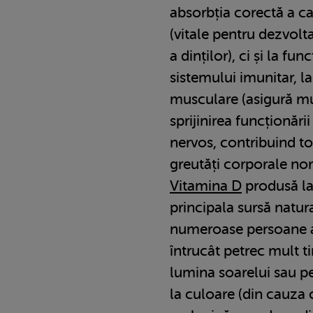
absorbția corectă a cal
(vitale pentru dezvolt
a dinților), ci și la fu
sistemului imunitar, l
musculare (asigură muș
sprijinirea funcționări
nervos, contribuind t
greutăți corporale no
Vitamina D
produsă la 
principala sursă natur
numeroase persoane aju
întrucât petrec mult t
lumina soarelui sau pe
la culoare (din cauza 