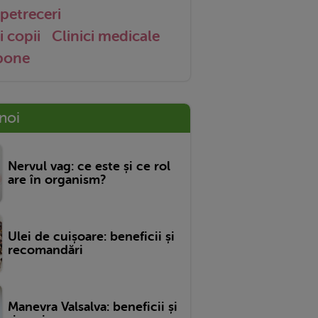
petreceri
i copii
Clinici medicale
 bone
 noi
Nervul vag: ce este și ce rol
are în organism?
Ulei de cuișoare: beneficii și
recomandări
Manevra Valsalva: beneficii și