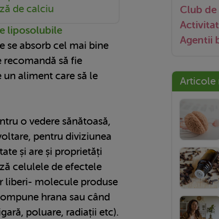
ză de calciu
Club de 
Activitat
e liposolubile
Agentii
e se absorb cel mai bine
se recomandă să fie
e un aliment care să le
Articole
entru o vedere sănătoasă,
voltare, pentru diviziunea
ate și are și proprietăți
ză celulele de efectele
or liberi- molecule produse
compune hrana sau când
gară, poluare, radiații etc).