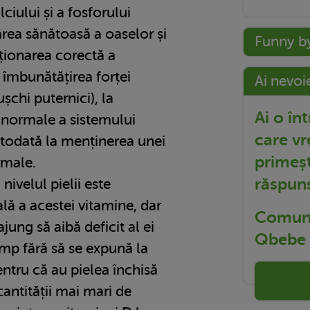
ciului și a fosforului
area sănătoasă a oaselor și
Funny b
ncționarea corectă a
a îmbunătățirea forței
Ai nevoi
chi puternici), la
Ai o în
i normale a sistemului
care vr
otodată la menținerea unei
primeșt
rmale.
răspun
nivelul pielii este
ală a acestei vitamine, dar
Comuni
ng să aibă deficit al ei
Qbebe t
imp fără să se expună la
ntru că au pielea închisă
cantității mai mari de