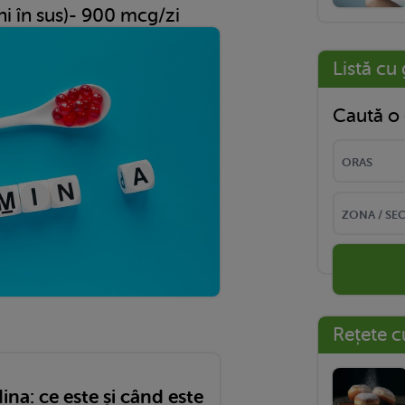
ani în sus)- 900 mcg/zi
Listă cu 
Caută o 
Rețete c
na: ce este și când este