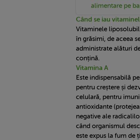
alimentare pe ba
Când se iau vitaminel
Vitaminele liposolubil
în grăsimi, de aceea 
administrate alături d
conțină.
Vitamina A
Este indispensabilă p
pentru creștere și dez
celulară, pentru imunit
antioxidante (protejea
negative ale radicalil
când organismul des
este expus la fum de ți