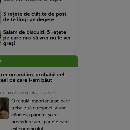
3 rețete de clătite de post
de te lingi pe degete
Salam de biscuiți: 5 rețete
pe care nici să vrei nu le vei
greși
e
 recomandăm: probabil cel
eai pe care l-am băut
DI - REDACTOR | LUNI, 15.07.2019
O regulă importantă pe care
trebuie să o respecți atunci
când ești părinte, și cu
precădere acel părinte care
este principalul...