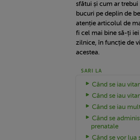
sfătui și cum ar trebui s
bucuri pe deplin de be
atenție articolul de m
fi cel mai bine să-ți i
zilnice, în funcție de 
acestea.
SARI LA
Când se iau vita
Când se iau vita
Când se iau mult
Când se adminis
prenatale
Când se vor lua 