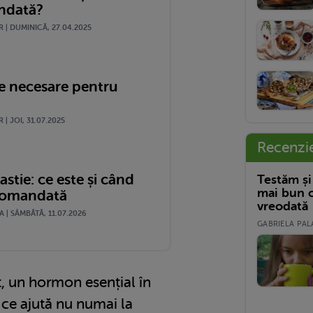
ndată?
 | DUMINICĂ, 27.04.2025
e necesare pentru
| JOI, 31.07.2025
Recenzi
stie: ce este și când
Testăm și
mai bun c
comandată
vreodată
| SÂMBĂTĂ, 11.07.2026
GABRIELA PALA
t, un hormon esențial în
, ce ajută nu numai la