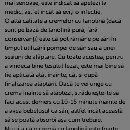
mai serioase, este indicat să apelezi la
medic, astfel încât să eviți o infecție.
O altă calitate a cremelor cu lanolină (dacă
sunt pe bază de lanolină pură, fără
conservanți) este că pot rămâne pe sân în
timpul utilizării pompei de sân sau a unei
sesiuni de alăptare. Cu toate acestea, pentru
a vindeca bine țesutul lezat, este mai bine să
fie aplicată atât înainte, cât și după
finalizarea alăptării. Dacă te vei unge cu
crema înainte să alăptezi, străduiește-te să
faci acest demers cu 10-15 minute înainte de
a avea bebelușul ca sân, astfel încât această
să se poată absorbi așa cum trebuie.
Nu uita că o cremă cu lanolină este foarte