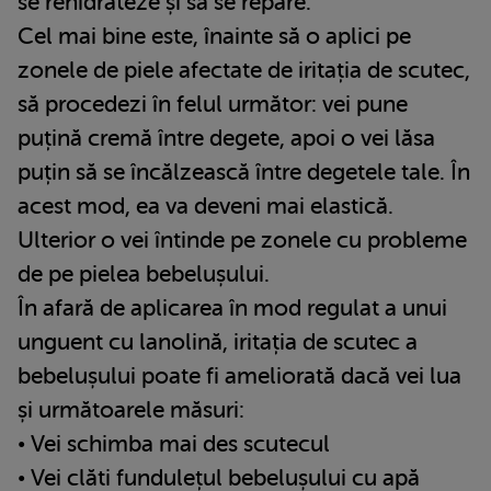
se rehidrateze și să se repare.
Cel mai bine este, înainte să o aplici pe
zonele de piele afectate de iritația de scutec,
să procedezi în felul următor: vei pune
puțină cremă între degete, apoi o vei lăsa
puțin să se încălzească între degetele tale. În
acest mod, ea va deveni mai elastică.
Ulterior o vei întinde pe zonele cu probleme
de pe pielea bebelușului.
În afară de aplicarea în mod regulat a unui
unguent cu lanolină, iritația de scutec a
bebelușului poate fi ameliorată dacă vei lua
și următoarele măsuri:
• Vei schimba mai des scutecul
• Vei clăti fundulețul bebelușului cu apă