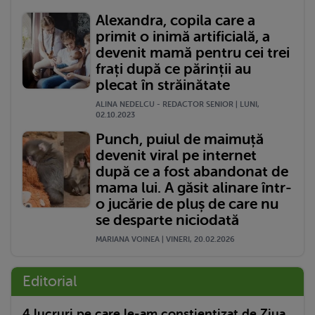
Alexandra, copila care a
primit o inimă artificială, a
devenit mamă pentru cei trei
frați după ce părinții au
plecat în străinătate
ALINA NEDELCU - REDACTOR SENIOR | LUNI,
02.10.2023
Punch, puiul de maimuță
devenit viral pe internet
după ce a fost abandonat de
mama lui. A găsit alinare într-
o jucărie de pluș de care nu
se desparte niciodată
MARIANA VOINEA | VINERI, 20.02.2026
Editorial
4 lucruri pe care le-am conștientizat de Ziua