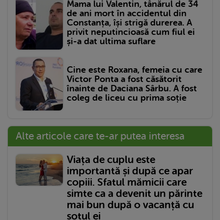
Mama lui Valentin, tânărul de 34
de ani mort în accidentul din
Constanța, își strigă durerea. A
privit neputincioasă cum fiul ei
și-a dat ultima suflare
Cine este Roxana, femeia cu care
Victor Ponta a fost căsătorit
înainte de Daciana Sârbu. A fost
coleg de liceu cu prima soție
Alte articole care te-ar putea interesa
Viața de cuplu este
importantă și după ce apar
copiii. Sfatul mămicii care
simte ca a devenit un părinte
mai bun după o vacanță cu
soțul ei