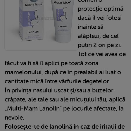
protecție optimă
dacă îl vei folosi
înainte să
alăptezi, de cel
puțin 2 ori pe zi.
Tot ce vei avea de
făcut va fi să îl aplici pe toată zona
mamelonului, după ce în prealabil ai luat o
cantitate mică între vârfurile degetelor.
În privința nasului uscat și/sau a buzelor
crăpate, ale tale sau ale micuțului tău, aplică
„Multi-Mam Lanolin" pe locurile afectate, la
nevoie.
Folosește-te de lanolină în caz de iritații de