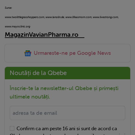
Surse:
www.twolittlegrasshoppers.com, www.lanolin.de, www.lifeasmom.com, www.livestrong.com,
www.mayoclinic.org
MagazinVavianPharma.ro
Urmareste-ne pe Google News
Noutăți de la Qbebe
Înscrie-te la newsletter-ul Qbebe și primești
ultimele noutăți.
Confirm ca am peste 16 ani si sunt de acord ca