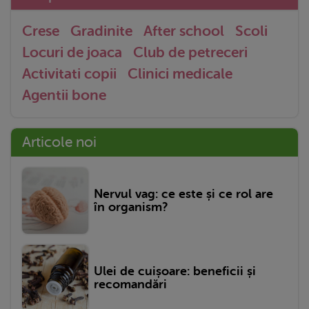
Crese
Gradinite
After school
Scoli
Locuri de joaca
Club de petreceri
Activitati copii
Clinici medicale
Agentii bone
Articole noi
Nervul vag: ce este și ce rol are
în organism?
Ulei de cuișoare: beneficii și
recomandări