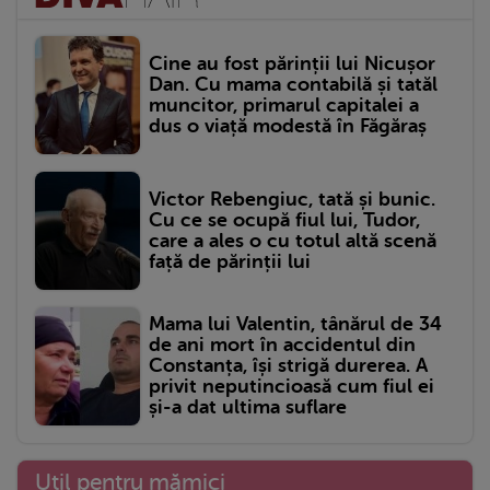
Cine au fost părinții lui Nicușor
Dan. Cu mama contabilă și tatăl
muncitor, primarul capitalei a
dus o viață modestă în Făgăraș
Victor Rebengiuc, tată și bunic.
Cu ce se ocupă fiul lui, Tudor,
care a ales o cu totul altă scenă
față de părinții lui
Mama lui Valentin, tânărul de 34
de ani mort în accidentul din
Constanța, își strigă durerea. A
privit neputincioasă cum fiul ei
și-a dat ultima suflare
Util pentru mămici