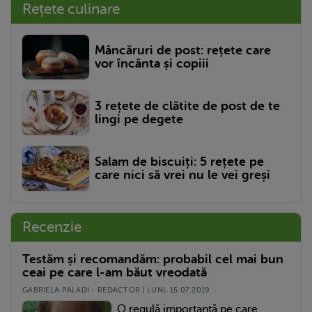
Rețete culinare
Mâncăruri de post: rețete care
vor încânta și copiii
3 rețete de clătite de post de te
lingi pe degete
Salam de biscuiți: 5 rețete pe
care nici să vrei nu le vei greși
Recenzie
Testăm și recomandăm: probabil cel mai bun
ceai pe care l-am băut vreodată
GABRIELA PALADI - REDACTOR | LUNI, 15.07.2019
O regulă importantă pe care