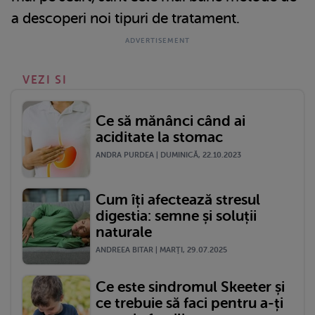
a descoperi noi tipuri de tratament.
VEZI SI
Ce să mănânci când ai
aciditate la stomac
ANDRA PURDEA | DUMINICĂ, 22.10.2023
Cum îți afectează stresul
digestia: semne și soluții
naturale
ANDREEA BITAR | MARŢI, 29.07.2025
Ce este sindromul Skeeter și
ce trebuie să faci pentru a-ți