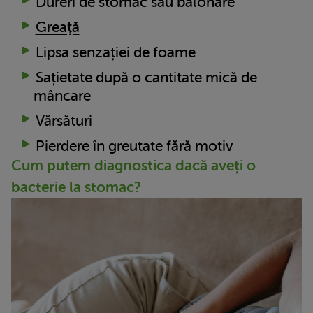
Dureri de stomac sau balonare
Greaţă
Lipsa senzației de foame
Sațietate după o cantitate mică de
mâncare
Vărsături
Pierdere în greutate fără motiv
Cum putem diagnostica dacă aveți o
bacterie la stomac?