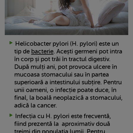
Helicobacter pylori (H. pylori) este un
tip de
bacterie
. Acești germeni pot intra
în corp și pot trăi în tractul digestiv.
După mulți ani, pot provoca ulcere în
mucoasa stomacului sau în partea
superioară a intestinului subțire. Pentru
unii oameni, o infecție poate duce, în
final, la boală neoplazică a stomacului,
adică la cancer.
Infecția cu H. pylori este frecventă,
fiind prezentă la aproximativ două
treimi din populația lumii. Pentru