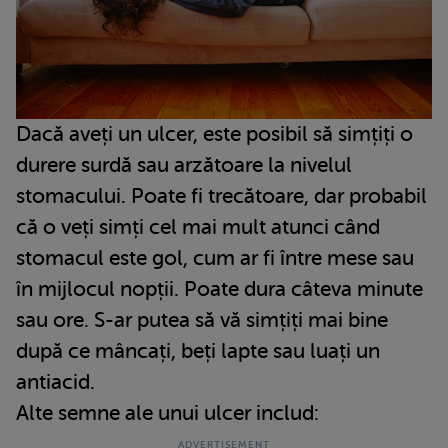
Dacă aveți un ulcer, este posibil să simțiți o
durere surdă sau arzătoare la nivelul
stomacului. Poate fi trecătoare, dar probabil
că o veți simți cel mai mult atunci când
stomacul este gol, cum ar fi între mese sau
în mijlocul nopții. Poate dura câteva minute
sau ore. S-ar putea să vă simțiți mai bine
după ce mâncați, beți lapte sau luați un
antiacid.
Alte semne ale unui ulcer includ: