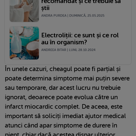
recomandat și ce trebuie să
știi
ANDRA PURDEA | DUMINICĂ, 25.05.2025
Electroliții: ce sunt și ce rol
au în organism?
ANDREEA BITAR | LUNI, 28.10.2024
În unele cazuri, cheagul poate fi parțial și
poate determina simptome mai puțin severe
sau temporare, dar acest lucru nu trebuie
ignorat, deoarece poate evolua către un
infarct miocardic complet. De aceea, este
important să soliciți imediat ajutor medical
atunci când apar simptome de durere în
piept, chiar dacă acestea dispar ulterior.