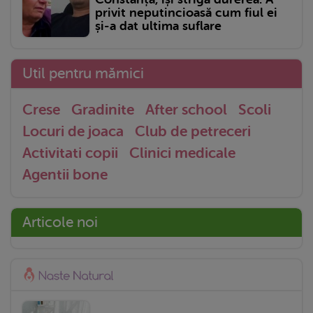
privit neputincioasă cum fiul ei
și-a dat ultima suflare
Util pentru mămici
Crese
Gradinite
After school
Scoli
Locuri de joaca
Club de petreceri
Activitati copii
Clinici medicale
Agentii bone
Articole noi