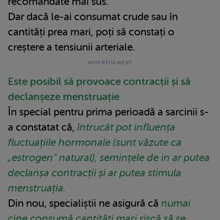
recomandate mai sus.
Dar dacă le-ai consumat crude sau în
cantități prea mari, poți să constați o
creștere a tensiunii arteriale.
Este posibil să provoace contracții și să
declanșeze menstruație
În special pentru prima perioadă a sarcinii s-
a constatat că,
întrucât pot influența
fluctuațiile hormonale (sunt văzute ca
„estrogen" natural), semințele de in ar putea
declanșa contracții și ar putea stimula
menstruația.
Din nou, specialiștii ne asigură că
numai
cine consumă cantități mari riscă să se