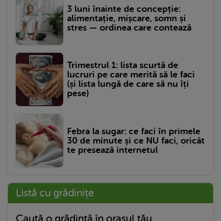
3 luni înainte de concepție:
alimentație, mișcare, somn și
stres — ordinea care contează
Trimestrul 1: lista scurtă de
lucruri pe care merită să le faci
(și lista lungă de care să nu îți
pese)
Febra la sugar: ce faci în primele
30 de minute și ce NU faci, oricât
te presează internetul
Listă cu grădinițe
Caută o grădință în orașul tău