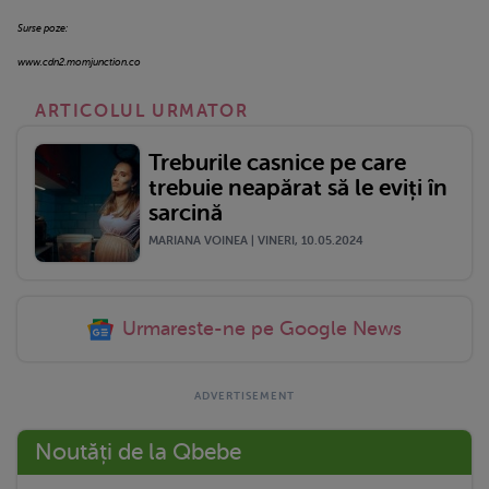
Surse poze:
www.cdn2.momjunction.co
ARTICOLUL URMATOR
Treburile casnice pe care
trebuie neapărat să le eviți în
sarcină
MARIANA VOINEA | VINERI, 10.05.2024
Urmareste-ne pe Google News
Noutăți de la Qbebe