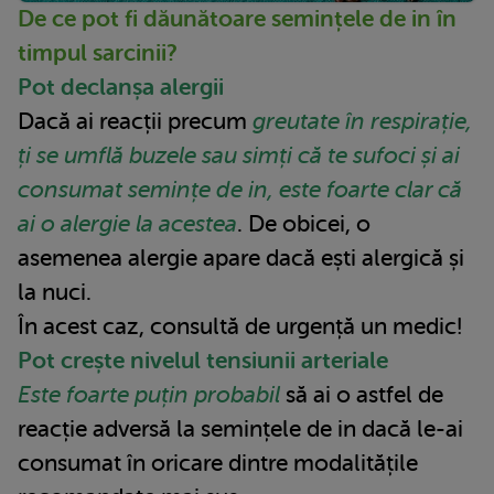
De ce pot fi dăunătoare semințele de in în
timpul sarcinii?
Pot declanșa alergii
Dacă ai reacții precum
greutate în respirație,
ți se umflă buzele sau simți că te sufoci și ai
consumat semințe de in, este foarte clar că
ai o alergie la acestea
. De obicei, o
asemenea alergie apare dacă ești alergică și
la nuci.
În acest caz, consultă de urgență un medic!
Pot crește nivelul tensiunii arteriale
Este foarte puțin probabil
să ai o astfel de
reacție adversă la semințele de in dacă le-ai
consumat în oricare dintre modalitățile