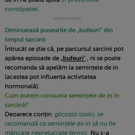
constipației
.
Diminuează puseurile de „bufeuri” din
timpul sarcinii
Întrucât se știe că, pe parcursul sarcinii pot
apărea episoade de
„bufeuri
"
, ni se poate
recomanda să apelăm la semințele de in
(acestea pot influența activitatea
hormonală).
Cum putem consuma semințele de in în
sarcină?
Deoarece conțin
glicozizi toxici, se
recomandă ca semințele de in să nu fie
mâncate neprelucrate termic.
Nu s-a