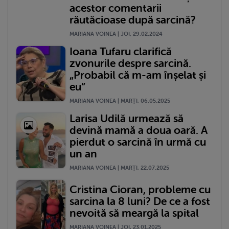
acestor comentarii
răutăcioase după sarcină?
MARIANA VOINEA | JOI, 29.02.2024
Ioana Tufaru clarifică
zvonurile despre sarcină.
„Probabil că m-am înșelat și
eu”
MARIANA VOINEA | MARŢI, 06.05.2025
Larisa Udilă urmează să
devină mamă a doua oară. A
pierdut o sarcină în urmă cu
un an
MARIANA VOINEA | MARŢI, 22.07.2025
Cristina Cioran, probleme cu
sarcina la 8 luni? De ce a fost
nevoită să meargă la spital
MARIANA VOINEA | JOI, 23.01.2025