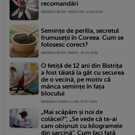
recomandări
ANDREEA BITAR | MIERCURI, 22.04.2026
Semințe de perilla, secretul
frumuseții în Coreea. Cum se
folosesc corect?
ANDREEA BITAR | MARŢI, 28.04.2026
O fetiță de 12 ani din Bistrița
a fost tăiată la gât cu securea
de o vecină, pe motiv că
mânca semințe în fața
blocului
MARIANA VOINEA | LUNI, 13.07.2026
„Mai scăpăm și noi de
colăcei?”, „Se vede că te-ai
cam obișnuit cu kilogramele
din sarcină”. Cum faci față