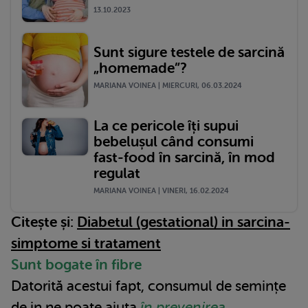
13.10.2023
Sunt sigure testele de sarcină
„homemade”?
MARIANA VOINEA | MIERCURI, 06.03.2024
La ce pericole îți supui
bebelușul când consumi
fast-food în sarcină, în mod
regulat
MARIANA VOINEA | VINERI, 16.02.2024
Citește și:
Diabetul (gestational) in sarcina-
simptome si tratament
Sunt bogate în fibre
Datorită acestui fapt, consumul de semințe
de in ne poate ajuta
în prevenirea