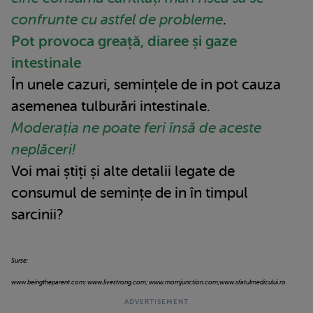
confrunte cu astfel de probleme
.
Pot provoca greață, diaree și gaze
intestinale
În unele cazuri, semințele de in pot cauza
asemenea tulburări intestinale.
Moderația ne poate feri însă de aceste
neplăceri!
Voi mai știți și alte detalii legate de
consumul de semințe de in în timpul
sarcinii?
Surse:
www.beingtheparent.com; www.livestrong.com; www.momjunction.com;www.sfatulmedicului.ro