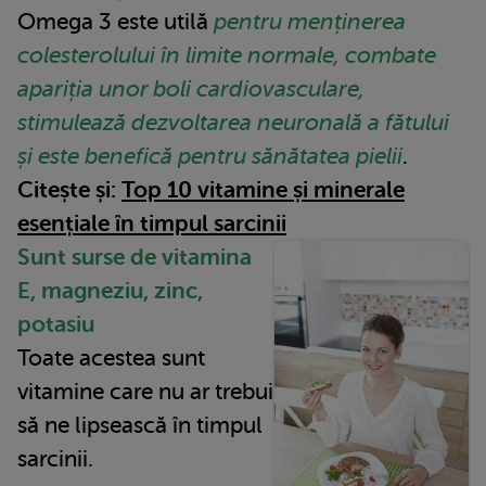
Omega 3 este utilă
pentru menținerea
colesterolului în limite normale, combate
apariția unor boli cardiovasculare,
stimulează dezvoltarea neuronală a fătului
și este benefică pentru sănătatea pielii
.
Citește și:
Top 10 vitamine și minerale
esențiale în timpul sarcinii
Sunt surse de vitamina
E, magneziu, zinc,
potasiu
Toate acestea sunt
vitamine care nu ar trebui
să ne lipsească în timpul
sarcinii.