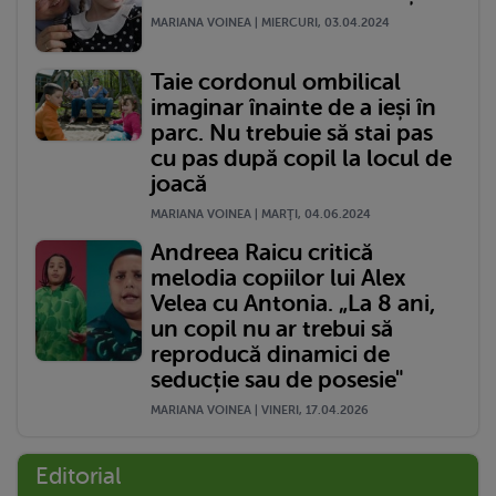
MARIANA VOINEA | MIERCURI, 03.04.2024
Taie cordonul ombilical
imaginar înainte de a ieși în
parc. Nu trebuie să stai pas
cu pas după copil la locul de
joacă
MARIANA VOINEA | MARŢI, 04.06.2024
Andreea Raicu critică
melodia copiilor lui Alex
Velea cu Antonia. „La 8 ani,
un copil nu ar trebui să
reproducă dinamici de
seducție sau de posesie"
MARIANA VOINEA | VINERI, 17.04.2026
Editorial