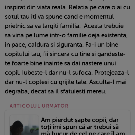
inspirat din viata reala. Relatia pe care o ai cu
sotul tau iti va spune cand e momentul
prielnic sa va largiti familia. Acesta trebuie
sa vina pe lume intr-o familie deja existenta,
in pace, caldura si siguranta. Fa-i un bine
copilului tau, fii sincera cu tine si gandeste-
te foarte bine inainte sa dai nastere unui
copil. Iubeste-l dar nu-l sufoca. Protejeaza-l
dar nu-l coplesi cu grijile tale. Asculta-l mai
degraba, decat sa il sfatuiesti mereu.
ARTICOLUL URMATOR
Am pierdut șapte copii, dar
toți îmi spun că ar trebui să
mă bucur de cel pe care îl am