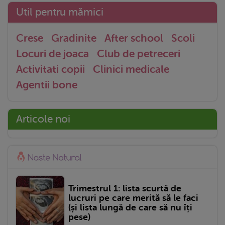
Util pentru mămici
Crese
Gradinite
After school
Scoli
Locuri de joaca
Club de petreceri
Activitati copii
Clinici medicale
Agentii bone
Articole noi
Trimestrul 1: lista scurtă de
lucruri pe care merită să le faci
(și lista lungă de care să nu îți
pese)