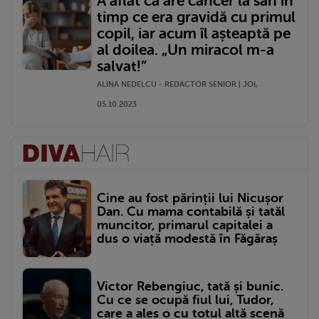
A aflat că are cancer la sân în
timp ce era gravidă cu primul
copil, iar acum îl așteaptă pe
al doilea. „Un miracol m-a
salvat!”
ALINA NEDELCU - REDACTOR SENIOR | JOI,
05.10.2023
Cine au fost părinții lui Nicușor
Dan. Cu mama contabilă și tatăl
muncitor, primarul capitalei a
dus o viață modestă în Făgăraș
Victor Rebengiuc, tată și bunic.
Cu ce se ocupă fiul lui, Tudor,
care a ales o cu totul altă scenă