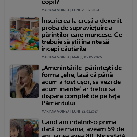
copil?
MARIANA VOINEA | LUNI, 29.07.2024
Înscrierea la creșă a devenit
proba de supraviețuire a
părinților care muncesc. Ce
trebuie să știi înainte să
începi căutările
MARIANA VOINEA | MARŢI, 05.05.2026
„Amenințările" părintești de
forma „ehe, lasă că până
acum a fost ușor, să vezi de
acum înainte" ar trebui să
dispară complet de pe fața
Pământului
MARIANA VOINEA | LUNI, 22.01.2024
Când am întâlnit-o prima
dată pe mama, aveam 59 de
ani, iar ea avea 80. Niciodată