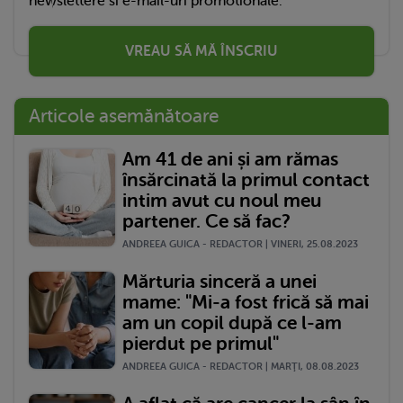
newslettere si e-mail-uri promotionale.
VREAU SĂ MĂ ÎNSCRIU
Articole asemănătoare
Am 41 de ani și am rămas
însărcinată la primul contact
intim avut cu noul meu
partener. Ce să fac?
ANDREEA GUICA - REDACTOR | VINERI, 25.08.2023
Mărturia sinceră a unei
mame: "Mi-a fost frică să mai
am un copil după ce l-am
pierdut pe primul"
ANDREEA GUICA - REDACTOR | MARŢI, 08.08.2023