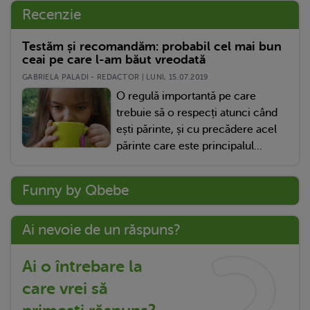
Recenzie
Testăm și recomandăm: probabil cel mai bun
ceai pe care l-am băut vreodată
GABRIELA PALADI - REDACTOR | LUNI, 15.07.2019
O regulă importantă pe care
trebuie să o respecți atunci când
ești părinte, și cu precădere acel
părinte care este principalul...
Funny by Qbebe
Ai nevoie de un răspuns?
Ai o întrebare la
care vrei să