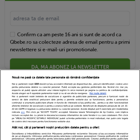
Confirm ca am peste 16 ani si sunt de acord ca
Qbebe.ro sa colecteze adresa de email pentru a primi
newslettere si e-mail-uri promotionale.
DA, MA ABONEZ LA NEWSLETTER
Nouă ne pasă ca datele tale personale să rămână confidențiale
Noi și partenerii noștri
1019
stocăm și/sau accesăm informații pe dispozitivul dvs., precum identificatorii cookie unici
pentru prelucrarea datelor cu caracter personal. Puteți accepta sau gestiona preferințele dvs. făcând clic mai jos,
respectiv vă puteți opune utilizării unui interes legitim în orice moment pe pagina cu politica de confidențialitate.
Aceste alegeri vor fi raportate partenerilor noștri și nu vă vor afecta navigarea.
Mai multe detalii
Noi si partenerii nostri (retelele de socializare si agentiile de publicitate partenere, precum si furnizorii nostri de
servicii de date analitice) prelucram date pentru a permite website-ului sa functioneze, pentru a personaliza
continutul si anunturile publicitare afisate in functie de interesele si/sau profilul dvs., pentru a va oferi functionalitati
aferente retelelor de socializare si pentru a analiza traficul pe website. Beneficiati de drepturile prevazute de art. 15-
22 din GDPR in legatura cu prelucrarea datelor cu caracter personal. Aceste drepturi pot fi exercitate prin modalitatea
indicata
aici
. Prin click pe “ACCEPT TOATE”, acceptati folosirea tuturor Tehnologiilor de tip Cookie, care implica
inclusiv acceptul dvs. cu privire la stocarea/accesarea informatiilor de catre Vendor-ii cu care colaboram. Prin click
Echipa Editoriala
Newsletter
Contact
pe “VREAU SA MODIFIC SETARILE INDIVIDUAL” puteti schimba preferintele in mod individual, mai putin cele legate
de cookie strict necesare pentru functionarea website-ului.
Atât noi, cât și partenerii noștri prelucrăm datele pentru a oferi:
Cariere
Cookies
Politica de confidentialitate
Dezvoltarea și îmbunătățirea serviciilor. Măsurarea performanței reclamelor. Stocarea și/sau accesarea informațiilor
de pe un dispozitiv. Utilizarea profilurilor pentru selectarea conținutului personalizat. Crearea profilurilor de conținut
DivaHair Cosmetics
Despre noi
personalizat. Utilizarea profilurilor pentru selectarea publicității personalizate. Crearea profilurilor pentru publicitate