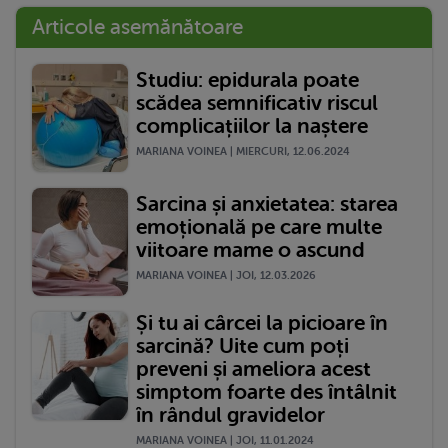
Articole asemănătoare
Studiu: epidurala poate
scădea semnificativ riscul
complicațiilor la naștere
MARIANA VOINEA | MIERCURI, 12.06.2024
Sarcina și anxietatea: starea
emoțională pe care multe
viitoare mame o ascund
MARIANA VOINEA | JOI, 12.03.2026
Și tu ai cârcei la picioare în
sarcină? Uite cum poți
preveni și ameliora acest
simptom foarte des întâlnit
în rândul gravidelor
MARIANA VOINEA | JOI, 11.01.2024