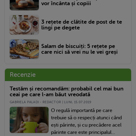
vor încânta și copiii
3 rețete de clătite de post de te
lingi pe degete
Salam de biscuiți: 5 rețete pe
care nici să vrei nu le vei greși
Recenzie
Testăm și recomandăm: probabil cel mai bun
ceai pe care l-am băut vreodată
GABRIELA PALADI - REDACTOR | LUNI, 15.07.2019
O regulă importantă pe care
trebuie să o respecți atunci când
ești părinte, și cu precădere acel
părinte care este principalul...