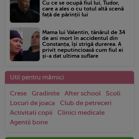
Cu ce se ocupă fiul lui, Tudor,
care a ales o cu totul altă scenă
față de părinții lui
Mama lui Valentin, tânărul de 34
de ani mort în accidentul din
Constanța, își strigă durerea. A
privit neputincioasă cum fiul ei
și-a dat ultima suflare
Util pentru mămici
Crese
Gradinite
After school
Scoli
Locuri de joaca
Club de petreceri
Activitati copii
Clinici medicale
Agentii bone