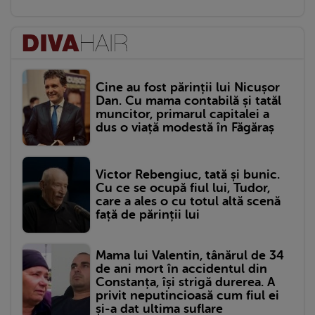
Cine au fost părinții lui Nicușor
Dan. Cu mama contabilă și tatăl
muncitor, primarul capitalei a
dus o viață modestă în Făgăraș
Victor Rebengiuc, tată și bunic.
Cu ce se ocupă fiul lui, Tudor,
care a ales o cu totul altă scenă
față de părinții lui
Mama lui Valentin, tânărul de 34
de ani mort în accidentul din
Constanța, își strigă durerea. A
privit neputincioasă cum fiul ei
și-a dat ultima suflare