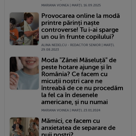
MARIANA VOINEA | MARŢI, 16.09.2025
Provocarea online la modă
printre părinți naște
controverse! Tu i-ai sparge
un ou în frunte copilului?
ALINA NEDELCU - REDACTOR SENIOR | MARŢI,
29.08.2023
Moda "Zânei Măseluță" de
peste hotare ajunge și în
România? Ce facem cu
micuții noștri care ne
întreabă de ce nu procedăm
la fel ca în desenele
americane, și nu numai
MARIANA VOINEA | MARŢI, 23.01.2024
Mămici, ce facem cu
anxietatea de separare de
puii noștri?