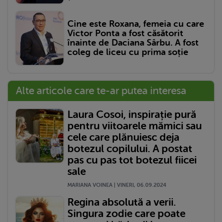
Cine este Roxana, femeia cu care
Victor Ponta a fost căsătorit
înainte de Daciana Sârbu. A fost
coleg de liceu cu prima soție
Alte articole care te-ar putea interesa
Laura Cosoi, inspirație pură
pentru viitoarele mămici sau
cele care plănuiesc deja
botezul copilului. A postat
pas cu pas tot botezul fiicei
sale
MARIANA VOINEA | VINERI, 06.09.2024
Regina absolută a verii.
Singura zodie care poate