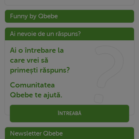
Funny by Qbebe
Ai nevoie de un răspuns?
Ai o întrebare la
care vrei să
primești răspuns?
Comunitatea
Qbebe te ajută.
ÎNTREABĂ
Newsletter Qbebe