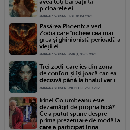
avea toți bărbații la
picioarele ei
MARIANA VOINEA | JOI, 30.04.2026
Pasărea Phoenix a verii.
Zodia care încheie cea mai
grea și ghinionistă perioadă a
vieții ei
MARIANA VOINEA | MARŢI, 05.05.2026
Trei zodii care ies din zona
de confort și își joacă cartea
decisivă până la finalul verii
MARIANA VOINEA | MIERCURI, 23.07.2025
Irinel Columbeanu este
dezamăgit de propria fiică?
Ce a putut spune despre
prima prezentare de modă la
care a participat Irina