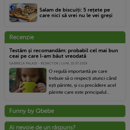
Salam de biscuiți: 5 rețete pe
care nici să vrei nu le vei greși
Recenzie
Testăm și recomandăm: probabil cel mai bun
ceai pe care l-am băut vreodată
GABRIELA PALADI - REDACTOR | LUNI, 15.07.2019
O regulă importantă pe care
trebuie să o respecți atunci când
ești părinte, și cu precădere acel
părinte care este principalul...
Funny by Qbebe
Ai nevoie de un răspuns?