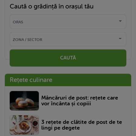
Caută o grădință în orașul tău
CAUTĂ
Rețete culinare
Mâncăruri de post: rețete care
vor încânta și copiii
3 rețete de clătite de post de te
lingi pe degete