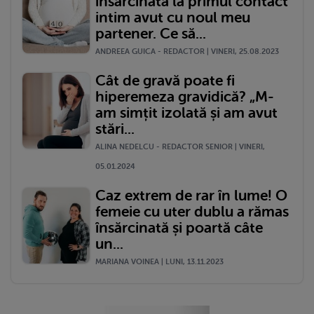
însărcinată la primul contact
intim avut cu noul meu
partener. Ce să...
ANDREEA GUICA - REDACTOR | VINERI, 25.08.2023
Cât de gravă poate fi
hiperemeza gravidică? „M-
am simțit izolată și am avut
stări...
ALINA NEDELCU - REDACTOR SENIOR | VINERI,
05.01.2024
Caz extrem de rar în lume! O
femeie cu uter dublu a rămas
însărcinată și poartă câte
un...
MARIANA VOINEA | LUNI, 13.11.2023