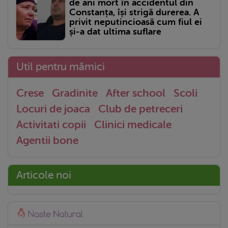
de ani mort în accidentul din
Constanța, își strigă durerea. A
privit neputincioasă cum fiul ei
și-a dat ultima suflare
Util pentru mămici
Crese
Gradinite
After school
Scoli
Locuri de joaca
Club de petreceri
Activitati copii
Clinici medicale
Agentii bone
Articole noi