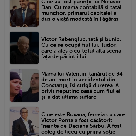
Cine au fost părinții lui Nicușor
Dan. Cu mama contabilă și tatăl
muncitor, primarul capitalei a
dus o viață modestă în Făgăraș
Victor Rebengiuc, tată și bunic.
Cu ce se ocupă fiul lui, Tudor,
care a ales o cu totul altă scenă
față de părinții lui
Mama lui Valentin, tânărul de 34
de ani mort în accidentul din
Constanța, își strigă durerea. A
privit neputincioasă cum fiul ei
și-a dat ultima suflare
Cine este Roxana, femeia cu care
Victor Ponta a fost căsătorit
înainte de Daciana Sârbu. A fost
coleg de liceu cu prima soție