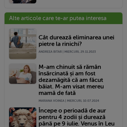
Alte articole care te-ar putea interesa
Cât durează eliminarea unei
pietre la rinichi?
ANDREEA BITAR | MIERCURI, 29.11.2023
M-am chinuit să rămân
însărcinată și am fost
dezamăgită că am făcut
băiat. M-am visat mereu
mamă de fată
MARIANA VOINEA | MIERCURI, 10.07.2024
Începe o perioadă de aur
pentru 4 zodii și durează
până pe 9 iulie. Venus în Leu