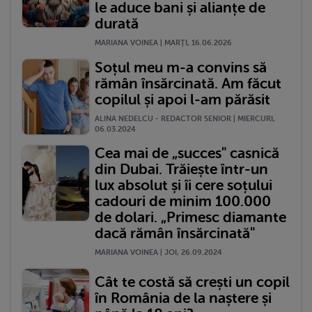
le aduce bani și alianțe de
durată
MARIANA VOINEA | MARŢI, 16.06.2026
Soțul meu m-a convins să
rămân însărcinată. Am făcut
copilul și apoi l-am părăsit
ALINA NEDELCU - REDACTOR SENIOR | MIERCURI,
06.03.2024
Cea mai de „succes" casnică
din Dubai. Trăiește într-un
lux absolut și îi cere soțului
cadouri de minim 100.000
de dolari. „Primesc diamante
dacă rămân însărcinată"
MARIANA VOINEA | JOI, 26.09.2024
Cât te costă să crești un copil
în România de la naștere și