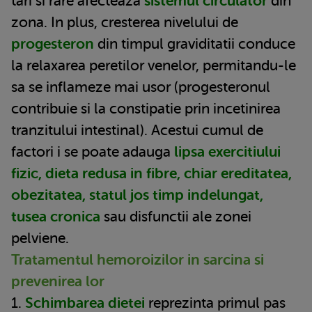
tari si rare afecteaza
sistemul circulator
din
zona. In plus, cresterea nivelului de
progesteron
din timpul graviditatii conduce
la relaxarea peretilor venelor, permitandu-le
sa se inflameze mai usor (progesteronul
contribuie si la constipatie prin incetinirea
tranzitului intestinal). Acestui cumul de
factori i se poate adauga
lipsa exercitiului
fizic, dieta redusa in fibre, chiar ereditatea,
obezitatea, statul jos timp indelungat,
tusea cronica
sau disfunctii ale zonei
pelviene.
Tratamentul hemoroizilor in sarcina si
prevenirea lor
1.
Schimbarea dietei
reprezinta primul pas