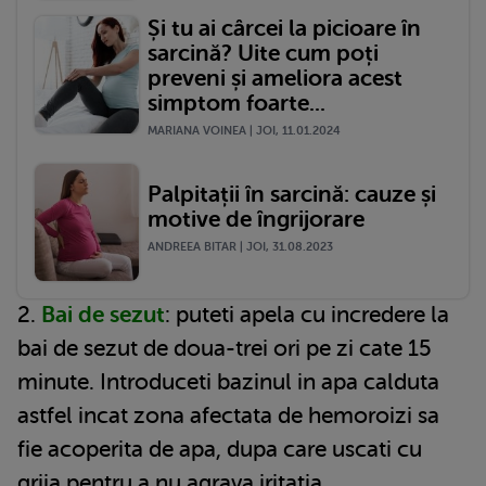
Și tu ai cârcei la picioare în
sarcină? Uite cum poți
preveni și ameliora acest
simptom foarte...
MARIANA VOINEA | JOI, 11.01.2024
Palpitații în sarcină: cauze și
motive de îngrijorare
ANDREEA BITAR | JOI, 31.08.2023
2.
Bai de sezut
: puteti apela cu incredere la
bai de sezut de doua-trei ori pe zi cate 15
minute. Introduceti bazinul in apa calduta
astfel incat zona afectata de hemoroizi sa
fie acoperita de apa, dupa care uscati cu
grija pentru a nu agrava iritatia.