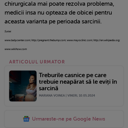
chirurgicala mai poate rezolva problema,
medicii insa nu opteaza de obicei pentru
aceasta varianta pe perioada sarcinii.
Surse:
www.babycenter.com; http://pregnant.thebump.com; www.mayoclinic.com; http://en.wikipedia.org;
www.wikihow.com
ARTICOLUL URMATOR
Treburile casnice pe care
trebuie neapărat să le eviți în
sarcină
MARIANA VOINEA | VINERI, 10.05.2024
Urmareste-ne pe Google News