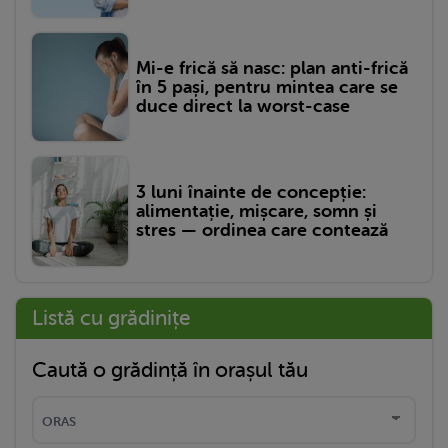
Mi-e frică să nasc: plan anti-frică
în 5 pași, pentru mintea care se
duce direct la worst-case
3 luni înainte de concepție:
alimentație, mișcare, somn și
stres — ordinea care contează
Listă cu grădinițe
Caută o grădință în orașul tău