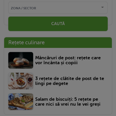
CAUTĂ
Rețete culinare
Mâncăruri de post: rețete care
vor încânta și copiii
3 rețete de clătite de post de te
lingi pe degete
Salam de biscuiți: 5 rețete pe
care nici să vrei nu le vei greși