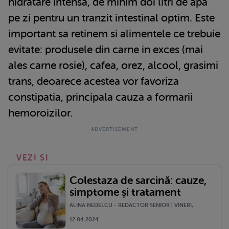
hidratare intensa, de minim doi litri de apa
pe zi pentru un tranzit intestinal optim. Este
important sa retinem si alimentele ce trebuie
evitate: produsele din carne in exces (mai
ales carne rosie), cafea, orez, alcool, grasimi
trans, deoarece acestea vor favoriza
constipatia, principala cauza a formarii
hemoroizilor.
VEZI SI
Colestaza de sarcină: cauze,
simptome și tratament
ALINA NEDELCU - REDACTOR SENIOR | VINERI,
12.04.2024