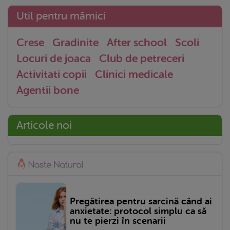
Util pentru mămici
Crese
Gradinite
After school
Scoli
Locuri de joaca
Club de petreceri
Activitati copii
Clinici medicale
Agentii bone
Articole noi
Pregătirea pentru sarcină când ai
anxietate: protocol simplu ca să
nu te pierzi în scenarii