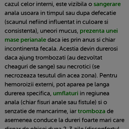
cazul celor interni, este vizibila o
sangerare
anala usoara in timpul sau dupa defecatie
(scaunul nefiind influentat in culoare si
consistenta), uneori mucus,
prezenta unei
mase perianale
daca ies prin anus si chiar
incontinenta fecala. Acestia devin durerosi
daca ajung trombozati (au dezvoltat
cheaguri de sange) sau necrotici (se
necrozeaza tesutul din acea zona). Pentru
hemoroizii externi, pot aparea pe langa
durerea specifica,
umflaturi
in regiunea
anala (chiar fisuri anale sau fistule) si o
senzatie de mancarime, iar
tromboza
de
asemenea conduce la dureri foarte mari care
dispar de obicei dupa 2-3 zile (disconfortul