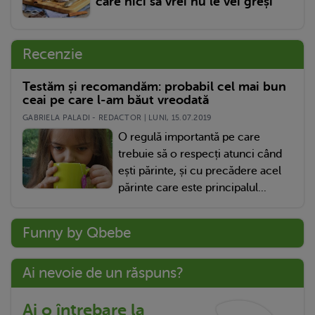
care nici să vrei nu le vei greși
Recenzie
Testăm și recomandăm: probabil cel mai bun
ceai pe care l-am băut vreodată
GABRIELA PALADI - REDACTOR | LUNI, 15.07.2019
O regulă importantă pe care
trebuie să o respecți atunci când
ești părinte, și cu precădere acel
părinte care este principalul...
Funny by Qbebe
Ai nevoie de un răspuns?
Ai o întrebare la