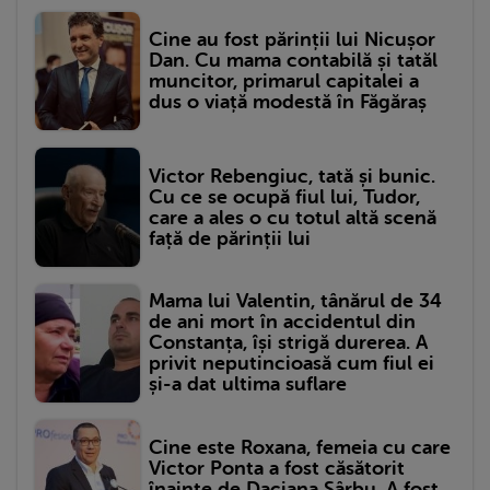
Cine au fost părinții lui Nicușor
Dan. Cu mama contabilă și tatăl
muncitor, primarul capitalei a
dus o viață modestă în Făgăraș
Victor Rebengiuc, tată și bunic.
Cu ce se ocupă fiul lui, Tudor,
care a ales o cu totul altă scenă
față de părinții lui
Mama lui Valentin, tânărul de 34
de ani mort în accidentul din
Constanța, își strigă durerea. A
privit neputincioasă cum fiul ei
și-a dat ultima suflare
Cine este Roxana, femeia cu care
Victor Ponta a fost căsătorit
înainte de Daciana Sârbu. A fost