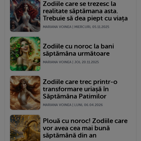
Zodiile care se trezesc la
realitate săptămana asta.
Trebuie să dea piept cu viața
MARIANA VOINEA | MIERCURI, 05.11.2025
Zodiile cu noroc la bani
săptămâna următoare
MARIANA VOINEA | JOI, 20.11.2025
Zodiile care trec printr-o
transformare uriașă în
Săptămâna Patimilor
MARIANA VOINEA | LUNI, 06.04.2026
Plouă cu noroc! Zodiile care
vor avea cea mai bună
săptămână din an