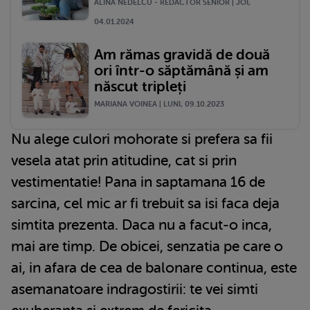
ALINA NEDELCU - REDACTOR SENIOR | JOI,
04.01.2024
Am rămas gravidă de două
ori într-o săptămână și am
născut tripleți
MARIANA VOINEA | LUNI, 09.10.2023
Nu alege culori mohorate si prefera sa fii
vesela atat prin atitudine, cat si prin
vestimentatie! Pana in saptamana 16 de
sarcina, cel mic ar fi trebuit sa isi faca deja
simtita prezenta. Daca nu a facut-o inca,
mai are timp. De obicei, senzatia pe care o
ai, in afara de cea de balonare continua, este
asemanatoare indragostirii: te vei simti