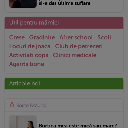
și-a dat ultima suflare
Util pentru mămici
Crese
Gradinite
After school
Scoli
Locuri de joaca
Club de petreceri
Activitati copii
Clinici medicale
Agentii bone
Articole noi
Burtica mea este mică sau mare?