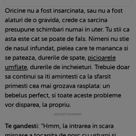
Oricine nu a fost insarcinata, sau nu a fost
alaturi de o gravida, crede ca sarcina
presupune schimbari numai in uter. Tu stii ca
asta este cat se poate de fals. Nimeni nu stie
de nasul infundat, pielea care te mananca si
se pateaza, durerile de spate,
picioarele
umflate
, durerile de incheieturi. Trebuie doar
sa continui sa iti amintesti ca la sfarsit
primesti cea mai grozava rasplata: un
bebelus perfect, si toate aceste probleme
vor disparea, la propriu.
Te gandest
i: “Hmm, la intrarea in scara
miroase a tocanita de porc cu usturoi si