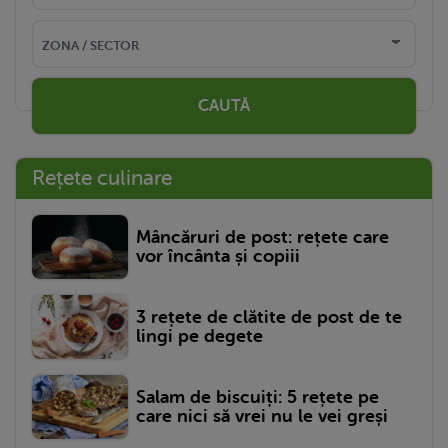
CAUTĂ
Rețete culinare
Mâncăruri de post: rețete care
vor încânta și copiii
3 rețete de clătite de post de te
lingi pe degete
Salam de biscuiți: 5 rețete pe
care nici să vrei nu le vei greși