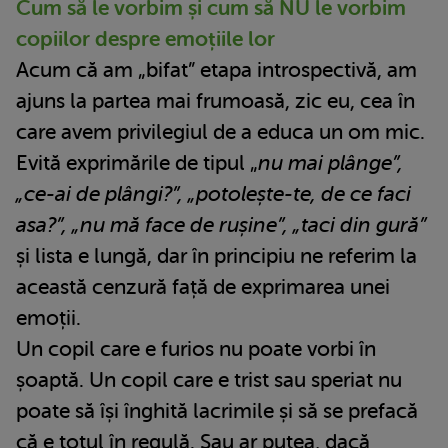
Cum să le vorbim și cum să NU le vorbim
copiilor despre emoțiile lor
Acum că am „bifat” etapa introspectivă, am
ajuns la partea mai frumoasă, zic eu, cea în
care avem privilegiul de a educa un om mic.
Evită exprimările de tipul „
nu mai plânge”,
„ce-ai de plângi?”, „potolește-te, de ce faci
asa?”, „nu mă face de rușine”, „taci din gură”
și lista e lungă, dar în principiu ne referim la
această cenzură față de exprimarea unei
emoții.
Un copil care e furios nu poate vorbi în
șoaptă. Un copil care e trist sau speriat nu
poate să își înghită lacrimile și să se prefacă
că e totul în regulă. Sau ar putea, dacă