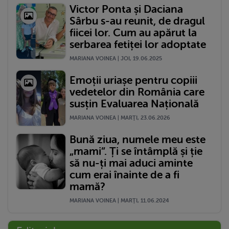
Victor Ponta și Daciana
Sârbu s-au reunit, de dragul
fiicei lor. Cum au apărut la
serbarea fetiței lor adoptate
MARIANA VOINEA | JOI, 19.06.2025
Emoții uriașe pentru copiii
vedetelor din România care
susțin Evaluarea Națională
MARIANA VOINEA | MARŢI, 23.06.2026
Bună ziua, numele meu este
„mami”. Ți se întâmplă și ție
să nu-ți mai aduci aminte
cum erai înainte de a fi
mamă?
MARIANA VOINEA | MARŢI, 11.06.2024