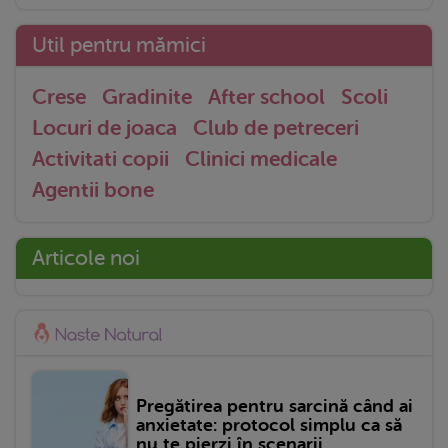
Util pentru mămici
Crese
Gradinite
After school
Scoli
Locuri de joaca
Club de petreceri
Activitati copii
Clinici medicale
Agentii bone
Articole noi
Pregătirea pentru sarcină când ai
anxietate: protocol simplu ca să
nu te pierzi în scenarii