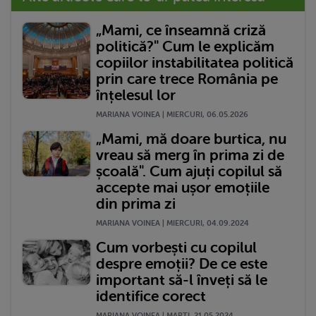
„Mami, ce înseamnă criză
politică?" Cum le explicăm
copiilor instabilitatea politică
prin care trece România pe
înțelesul lor
MARIANA VOINEA | MIERCURI, 06.05.2026
„Mami, mă doare burtica, nu
vreau să merg în prima zi de
școală". Cum ajuți copilul să
accepte mai ușor emoțiile
din prima zi
MARIANA VOINEA | MIERCURI, 04.09.2024
Cum vorbești cu copilul
despre emoții? De ce este
important să-l înveți să le
identifice corect
MARIANA VOINEA | MARŢI, 21.05.2024