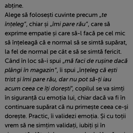
abține.
Alege să folosești cuvinte precum „
te
înțeleg”
, chiar și „
îmi pare rău”
, care să
exprime empatie și care să-l facă pe cel mic
să înțeleagă că e normal să se simtă supărat,
la fel de normal pe cât e să se simtă fericit.
Când în loc să-i spui „
mă faci de rușine dacă
plângi în magazin”
, îi spui „î
nțeleg că ești
trist și îmi pare rău, dar nu pot să-ți iau
acum ceea ce îți dorești
”, copilul se va simți
în siguranță cu emoția lui, chiar dacă va fi în
continuare supărat că nu primește ceea ce-și
dorește. Practic, îi validezi emoția. Și cu toții
vrem să ne simțim validați, iubiți și în