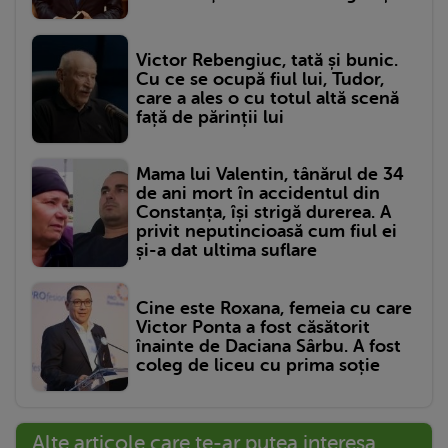
Victor Rebengiuc, tată și bunic.
Cu ce se ocupă fiul lui, Tudor,
care a ales o cu totul altă scenă
față de părinții lui
Mama lui Valentin, tânărul de 34
de ani mort în accidentul din
Constanța, își strigă durerea. A
privit neputincioasă cum fiul ei
și-a dat ultima suflare
Cine este Roxana, femeia cu care
Victor Ponta a fost căsătorit
înainte de Daciana Sârbu. A fost
coleg de liceu cu prima soție
Alte articole care te-ar putea interesa