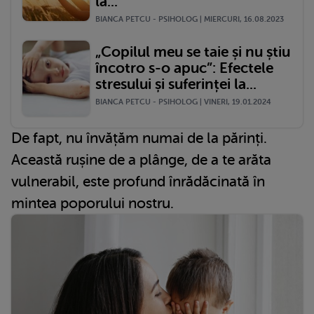
la...
BIANCA PETCU - PSIHOLOG | MIERCURI, 16.08.2023
„Copilul meu se taie și nu știu
încotro s-o apuc”: Efectele
stresului și suferinței la...
BIANCA PETCU - PSIHOLOG | VINERI, 19.01.2024
De fapt, nu învățăm numai de la părinți.
Această rușine de a plânge, de a te arăta
vulnerabil, este profund înrădăcinată în
mintea poporului nostru.