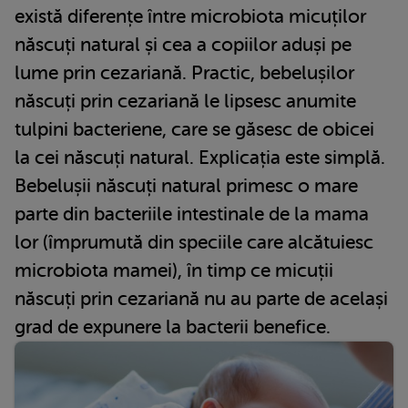
există diferențe între microbiota micuților
născuți natural și cea a copiilor aduși pe
lume prin cezariană. Practic, bebelușilor
născuți prin cezariană le lipsesc anumite
tulpini bacteriene, care se găsesc de obicei
la cei născuți natural. Explicația este simplă.
Bebelușii născuți natural primesc o mare
parte din bacteriile intestinale de la mama
lor (împrumută din speciile care alcătuiesc
microbiota mamei), în timp ce micuții
născuți prin cezariană nu au parte de același
grad de expunere la bacterii benefice.