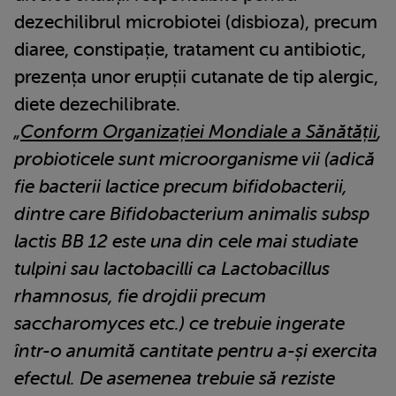
dezechilibrul microbiotei (disbioza), precum
diaree, constipație, tratament cu antibiotic,
prezența unor erupții cutanate de tip alergic,
diete dezechilibrate.
„
Conform Organizației Mondiale a Sănătății
,
probioticele sunt microorganisme vii (adică
fie bacterii lactice precum bifidobacterii,
dintre care Bifidobacterium animalis subsp
lactis BB 12 este una din cele mai studiate
tulpini sau lactobacilli ca Lactobacillus
rhamnosus, fie drojdii precum
saccharomyces etc.) ce trebuie ingerate
într-o anumită cantitate pentru a-și exercita
efectul. De asemenea trebuie să reziste