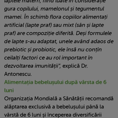
laptele matern, fiind luate în considerație
gura copilului, mamelonul și tegumentul
mamei. În schimb flora copiilor alimentați
artificial (lapte praf) sau mixt (sân și lapte
praf) are compoziție diferită. Deși formulele
de lapte s-au adaptat, unele având adaos de
prebiotic și probiotic, ele însă nu conțîn
ceilalți factori ce au rol important în
dezvoltarea imunității”,
explică Dr.
Antonescu.
Alimentația bebelușului după vârsta de 6
luni
Organizația Mondială a Sănătății recomandă
alăptarea exclusivă a bebelușului până la
vârstă de 6 luni și începerea diversificării