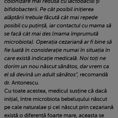
colonizare mai redusă cu lactobacilli și
bifidobacterii. Pe cât posibil inițierea
alăptării trebuie făcută cât mai repede
posibil cu puțință, iar contactul cu mama să
se facă cât mai des (mama împrumută
microbiota).
Operația cezariană ar fi bine să
fie luată în considerație numai în situația în
care există indicație medicală. Noi toți ne
dorim un nou născut sănătos, dar vrem ca
el să devină un adult sănătos”,
recomandă
dr. Antonescu.
Cu toate acestea, medicul susține că dacă
inițial, între microbiota bebelușului născut
pe cale naturalae și cel născut prin cezariană
există o diferență foarte mare, aceasta se