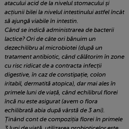
atacului acid de la nivelul stomacului și
acțiunii bilei la nivelul intestinului astfel încât
să ajungă viabile în intestin.
Când se indică administrarea de bacterii
lactice? Ori de câte ori bănuim un
dezechilibru al microbiotei (după un
tratament antibiotic, când călătorim în zone
cu risc ridicat de a contracta infecții
digestive, în caz de constipație, colon
iritabil, dermatită atopica), dar mai ales în
primele luni de viață, când echilibrul florei
încă nu este asigurat (avem o flora
echilibrată abia după vârstă de 3 ani).
Ținând cont de compoziția florei în primele
3 luni de viață, utilizarea probioticelor este