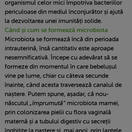
organismul celor mici împotriva bacteriilor
periculoase din mediul înconjurător și ajută
la dezvoltarea unei imunități solide.
Când și cum se formează microbiota
Microbiota se formează încă din perioada
intrauterină, însă cantitativ este aproape
nesemnificativă. Începe cu adevărat să se
formeze din momentul în care bebelușul
vine pe lume, chiar cu câteva secunde
înainte, când acesta traversează canalul de
naștere. Putem spune, așadar, că nou-
născutul
„împrumută”
microbiota mamei,
prin colonizarea pielii cu flora vaginală
maternă și a tubului digestiv cu secreții
înghițite la naștere și, mai apoi, prin laptele