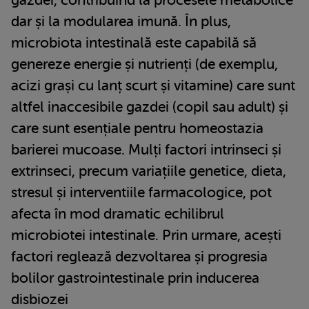
gazdei, contribuind la procesele metabolice
dar și la modularea imună. În plus,
microbiota intestinală este capabilă să
genereze energie și nutrienți (de exemplu,
acizi grași cu lanț scurt și vitamine) care sunt
altfel inaccesibile gazdei (copil sau adult) și
care sunt esențiale pentru homeostazia
barierei mucoase. Mulți factori intrinseci și
extrinseci, precum variațiile genetice, dieta,
stresul și interventiile farmacologice, pot
afecta în mod dramatic echilibrul
microbiotei intestinale. Prin urmare, acești
factori reglează dezvoltarea și progresia
bolilor gastrointestinale prin inducerea
disbiozei