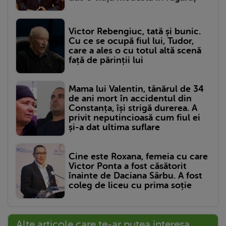
Victor Rebengiuc, tată și bunic.
Cu ce se ocupă fiul lui, Tudor,
care a ales o cu totul altă scenă
față de părinții lui
Mama lui Valentin, tânărul de 34
de ani mort în accidentul din
Constanța, își strigă durerea. A
privit neputincioasă cum fiul ei
și-a dat ultima suflare
Cine este Roxana, femeia cu care
Victor Ponta a fost căsătorit
înainte de Daciana Sârbu. A fost
coleg de liceu cu prima soție
Alte articole care te-ar putea interesa