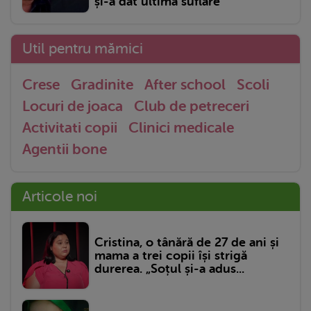
și-a dat ultima suflare
Util pentru mămici
Crese
Gradinite
After school
Scoli
Locuri de joaca
Club de petreceri
Activitati copii
Clinici medicale
Agentii bone
Articole noi
Cristina, o tânără de 27 de ani și
mama a trei copii își strigă
durerea. „Soțul și-a adus...