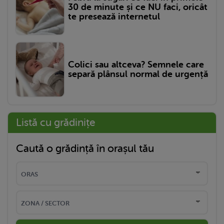
30 de minute și ce NU faci, oricât
te presează internetul
Colici sau altceva? Semnele care
separă plânsul normal de urgență
Listă cu grădinițe
Caută o grădință în orașul tău