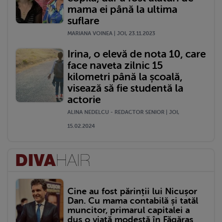
mama ei până la ultima
suflare
MARIANA VOINEA | JOI, 23.11.2023
Irina, o elevă de nota 10, care
face naveta zilnic 15
kilometri până la școală,
visează să fie studentă la
actorie
ALINA NEDELCU - REDACTOR SENIOR | JOI,
15.02.2024
Cine au fost părinții lui Nicușor
Dan. Cu mama contabilă și tatăl
muncitor, primarul capitalei a
dus o viață modestă în Făgăraș