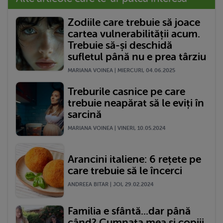
Zodiile care trebuie să joace
cartea vulnerabilității acum.
Trebuie să-și deschidă
sufletul până nu e prea târziu
MARIANA VOINEA | MIERCURI, 04.06.2025
Treburile casnice pe care
trebuie neapărat să le eviți în
sarcină
MARIANA VOINEA | VINERI, 10.05.2024
Arancini italiene: 6 rețete pe
care trebuie să le încerci
ANDREEA BITAR | JOI, 29.02.2024
Familia e sfântă...dar până
când? Cumnata mea și copiii