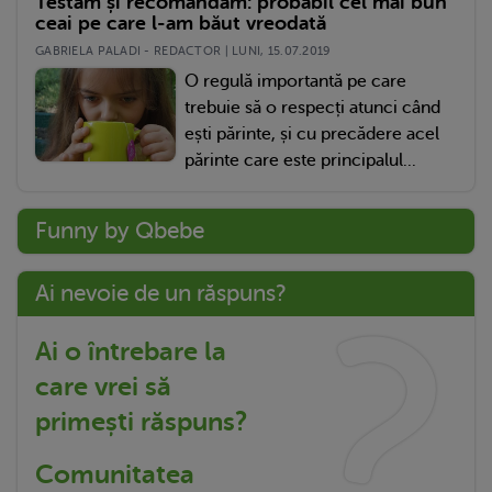
Testăm și recomandăm: probabil cel mai bun
ceai pe care l-am băut vreodată
GABRIELA PALADI - REDACTOR | LUNI, 15.07.2019
O regulă importantă pe care
trebuie să o respecți atunci când
ești părinte, și cu precădere acel
părinte care este principalul...
Funny by Qbebe
Ai nevoie de un răspuns?
Ai o întrebare la
care vrei să
primești răspuns?
Comunitatea