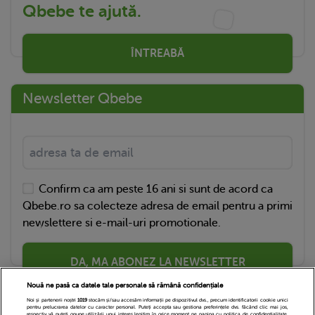
Qbebe te ajută.
ÎNTREABĂ
Newsletter Qbebe
Confirm ca am peste 16 ani si sunt de acord ca
Qbebe.ro sa colecteze adresa de email pentru a primi
newslettere si e-mail-uri promotionale.
DA, MA ABONEZ LA NEWSLETTER
Nouă ne pasă ca datele tale personale să rămână confidențiale
Noi și partenerii noștri
1019
stocăm și/sau accesăm informații pe dispozitivul dvs., precum identificatorii cookie unici
pentru prelucrarea datelor cu caracter personal. Puteți accepta sau gestiona preferințele dvs. făcând clic mai jos,
respectiv vă puteți opune utilizării unui interes legitim în orice moment pe pagina cu politica de confidențialitate.