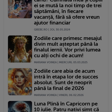
ei se mută la noi timp de trei
săptămâni, în fiecare
vacanță, fără să ofere vreun
ajutor financiar
QBEBE.RO | JOI, 30.05.2024
Zodiile care primesc mesajul
divin mult așteptat până la
finalul iernii. Vor privi lumea
cu alți ochi de acum!
MARIANA VOINEA | MIERCURI, 05.03.2025
Zodiile care abia de acum
intră în etapa lor de succes
absolut. Sunt de neoprit
până la final de 2026
MARIANA VOINEA | VINERI, 06.02.2026
Luna Plină în Capricorn pe
10 iulie. Patru nativi simt că