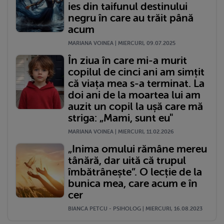
ies din taifunul destinului
negru în care au trăit până
acum
MARIANA VOINEA | MIERCURI, 09.07.2025
În ziua în care mi-a murit
copilul de cinci ani am simțit
că viața mea s-a terminat. La
doi ani de la moartea lui am
auzit un copil la ușă care mă
striga: „Mami, sunt eu"
MARIANA VOINEA | MIERCURI, 11.02.2026
„Inima omului rămâne mereu
tânără, dar uită că trupul
îmbătrânește”. O lecție de la
bunica mea, care acum e în
cer
BIANCA PETCU - PSIHOLOG | MIERCURI, 16.08.2023