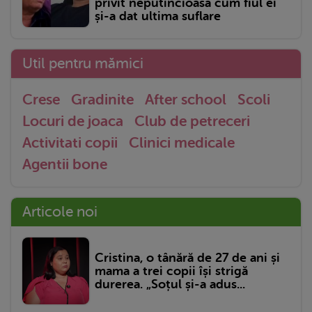
privit neputincioasă cum fiul ei
și-a dat ultima suflare
Util pentru mămici
Crese
Gradinite
After school
Scoli
Locuri de joaca
Club de petreceri
Activitati copii
Clinici medicale
Agentii bone
Articole noi
Cristina, o tânără de 27 de ani și
mama a trei copii își strigă
durerea. „Soțul și-a adus...