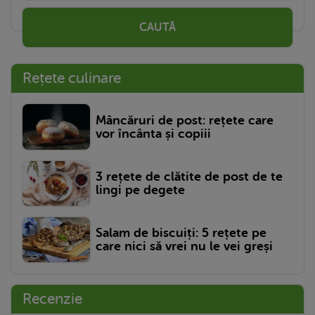
CAUTĂ
Rețete culinare
Mâncăruri de post: rețete care
vor încânta și copiii
3 rețete de clătite de post de te
lingi pe degete
Salam de biscuiți: 5 rețete pe
care nici să vrei nu le vei greși
Recenzie