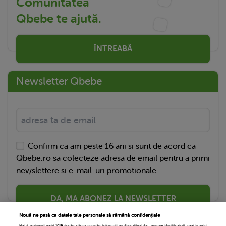
Comunitatea
Qbebe te ajută.
ÎNTREABĂ
Newsletter Qbebe
Confirm ca am peste 16 ani si sunt de acord ca
Qbebe.ro sa colecteze adresa de email pentru a primi
newslettere si e-mail-uri promotionale.
DA, MA ABONEZ LA NEWSLETTER
Nouă ne pasă ca datele tale personale să rămână confidențiale
Noi și partenerii noștri
1019
stocăm și/sau accesăm informații pe dispozitivul dvs., precum identificatorii cookie unici