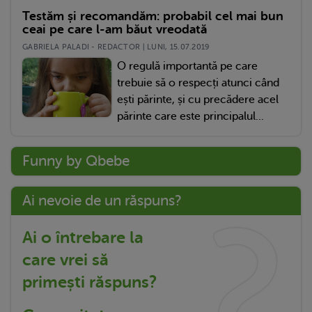
Testăm și recomandăm: probabil cel mai bun
ceai pe care l-am băut vreodată
GABRIELA PALADI - REDACTOR | LUNI, 15.07.2019
O regulă importantă pe care
trebuie să o respecți atunci când
ești părinte, și cu precădere acel
părinte care este principalul...
Funny by Qbebe
Ai nevoie de un răspuns?
Ai o întrebare la
care vrei să
primești răspuns?