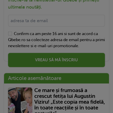
Înscrie-te la newsletter-ul Qbebe și primești
ultimele noutăți.
Confirm ca am peste 16 ani si sunt de acord ca
Qbebe.ro sa colecteze adresa de email pentru a primi
newslettere si e-mail-uri promotionale.
VREAU SĂ MĂ ÎNSCRIU
Articole asemănătoare
Ce mare și frumoasă a
crescut fetița lui Augustin
Viziru! „Este copia mea fidelă,
în toate reacțiile și în toate