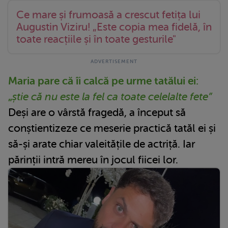
Ce mare și frumoasă a crescut fetița lui
Augustin Viziru! „Este copia mea fidelă, în
toate reacțiile și în toate gesturile"
Maria pare că îi calcă pe urme tatălui ei:
„
știe că nu este la fel ca toate celelalte fete”
Deși are o vârstă fragedă, a început să
conștientizeze ce meserie practică tatăl ei și
să-și arate chiar valeitățile de actriță. Iar
părinții intră mereu în jocul fiicei lor.