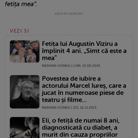
fetița mea”.
VEZI SI
Fetița lui Augustin Viziru a
împlinit 4 ani. „Simt că este a
mea"
MARIANA VOINEA | LUNI, 19.08.2024
Povestea de iubire a
actorului Marcel Iureș, care a
jucat în numeroase piese de
teatru și filme...
MARIANA VOINEA | JOI, 16.11.2023
Eli, o fetiță de numai 8 ani,
diagnosticată cu diabet, a
murit din cauza propriilor