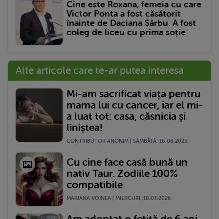
Cine este Roxana, femeia cu care
Victor Ponta a fost căsătorit
înainte de Daciana Sârbu. A fost
coleg de liceu cu prima soție
Alte articole care te-ar putea interesa
Mi-am sacrificat viața pentru
mama lui cu cancer, iar el mi-
a luat tot: casa, căsnicia și
liniștea!
CONTRIBUTOR ANONIM | SÂMBĂTĂ, 16.08.2025
Cu cine face casă bună un
nativ Taur. Zodiile 100%
compatibile
MARIANA VOINEA | MIERCURI, 18.03.2026
Am adoptat o fetiță de 6 ani