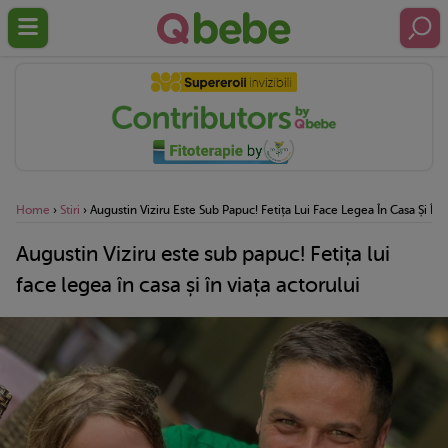
Home
›
Stiri
›
Augustin Viziru Este Sub Papuc! Fetița Lui Face Legea În Casa Și În V
Augustin Viziru este sub papuc! Fetița lui
face legea în casa și în viața actorului