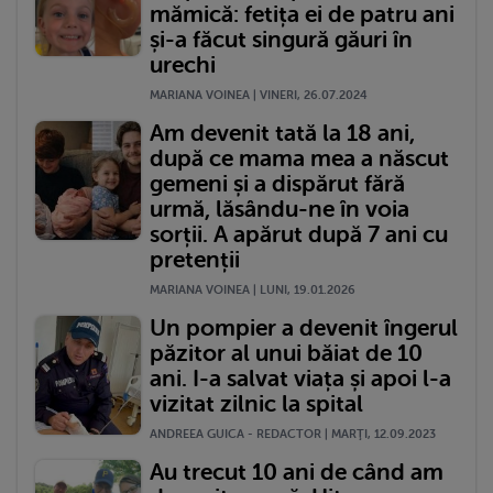
mămică: fetița ei de patru ani
și-a făcut singură găuri în
urechi
MARIANA VOINEA | VINERI, 26.07.2024
Am devenit tată la 18 ani,
după ce mama mea a născut
gemeni și a dispărut fără
urmă, lăsându-ne în voia
sorții. A apărut după 7 ani cu
pretenții
MARIANA VOINEA | LUNI, 19.01.2026
Un pompier a devenit îngerul
păzitor al unui băiat de 10
ani. I-a salvat viața și apoi l-a
vizitat zilnic la spital
ANDREEA GUICA - REDACTOR | MARŢI, 12.09.2023
Au trecut 10 ani de când am