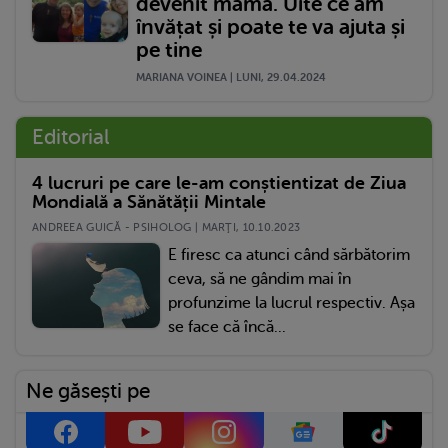
devenit mamă. Uite ce am
învățat și poate te va ajuta și
pe tine
MARIANA VOINEA | LUNI, 29.04.2024
Editorial
4 lucruri pe care le-am conștientizat de Ziua
Mondială a Sănătății Mintale
ANDREEA GUICĂ - PSIHOLOG | MARŢI, 10.10.2023
E firesc ca atunci când sărbătorim
ceva, să ne gândim mai în
profunzime la lucrul respectiv. Așa
se face că încă...
Ne găsești pe