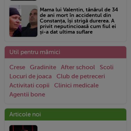
Mama lui Valentin, tânărul de 34
de ani mort în accidentul din
Constanța, își strigă durerea. A
privit neputincioasă cum fiul ei
și-a dat ultima suflare
Util pentru mămici
Crese
Gradinite
After school
Scoli
Locuri de joaca
Club de petreceri
Activitati copii
Clinici medicale
Agentii bone
Articole noi