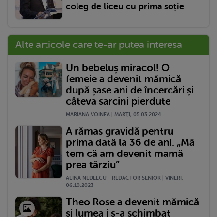
coleg de liceu cu prima soție
Alte articole care te-ar putea interesa
Un bebeluș miracol! O
femeie a devenit mămică
după șase ani de încercări și
câteva sarcini pierdute
MARIANA VOINEA | MARŢI, 05.03.2024
A rămas gravidă pentru
prima dată la 36 de ani. „Mă
tem că am devenit mamă
prea târziu”
ALINA NEDELCU - REDACTOR SENIOR | VINERI,
06.10.2023
Theo Rose a devenit mămică
și lumea i s-a schimbat