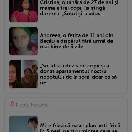
Cristina, o tânără de 27 de ani și
mama a trei copii își strigă
durerea. „Soțul și-a adus...
Andreea, o fetiță de 11 ani din
Bacău a dispărut fără urmă de
mai bine de 3 zile
„Soțul s-a dezis de copii și a
donat apartamentul nostru
nepotului de la soră, doar ca să
ne...
Mi-e frică să nasc: plan anti-frică
în 5 pași, pentru mintea care se