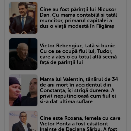
Cine au fost părinții lui Nicușor
Dan. Cu mama contabilă și tatăl
muncitor, primarul capitalei a
dus o viață modestă în Făgăraș
Victor Rebengiuc, tată și bunic.
Cu ce se ocupă fiul lui, Tudor,
care a ales o cu totul altă scenă
față de părinții lui
Mama lui Valentin, tânărul de 34
de ani mort în accidentul din
Constanța, își strigă durerea. A
privit neputincioasă cum fiul ei
și-a dat ultima suflare
Cine este Roxana, femeia cu care
Victor Ponta a fost căsătorit
înainte de Daciana Sârbu. A fost