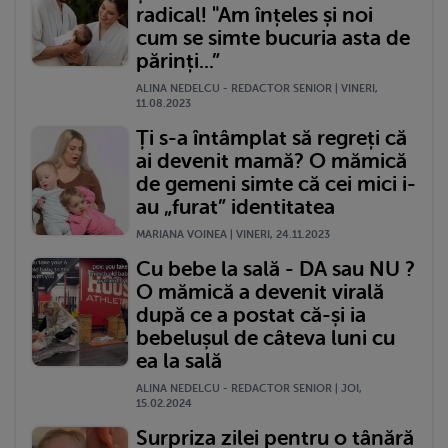
radical! "Am înțeles și noi
cum se simte bucuria asta de
părinți...”
ALINA NEDELCU - REDACTOR SENIOR | VINERI,
11.08.2023
Ți s-a întâmplat să regreți că
ai devenit mamă? O mămică
de gemeni simte că cei mici i-
au „furat” identitatea
MARIANA VOINEA | VINERI, 24.11.2023
Cu bebe la sală - DA sau NU ?
O mămică a devenit virală
după ce a postat că-și ia
bebelușul de câteva luni cu
ea la sală
ALINA NEDELCU - REDACTOR SENIOR | JOI,
15.02.2024
Surpriza zilei pentru o tânără