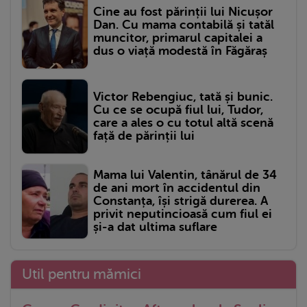
Cine au fost părinții lui Nicușor
Dan. Cu mama contabilă și tatăl
muncitor, primarul capitalei a
dus o viață modestă în Făgăraș
Victor Rebengiuc, tată și bunic.
Cu ce se ocupă fiul lui, Tudor,
care a ales o cu totul altă scenă
față de părinții lui
Mama lui Valentin, tânărul de 34
de ani mort în accidentul din
Constanța, își strigă durerea. A
privit neputincioasă cum fiul ei
și-a dat ultima suflare
Util pentru mămici