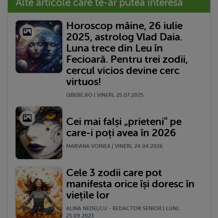
Alte articole care te-ar putea interesa
Horoscop mâine, 26 iulie
2025, astrolog Vlad Daia.
Luna trece din Leu în
Fecioară. Pentru trei zodii,
cercul vicios devine cerc
virtuos!
QBEBE.RO | VINERI, 25.07.2025
Cei mai falși „prieteni" pe
care-i poți avea în 2026
MARIANA VOINEA | VINERI, 24.04.2026
Cele 3 zodii care pot
manifesta orice își doresc în
viețile lor
ALINA NEDELCU - REDACTOR SENIOR | LUNI,
25.09.2023