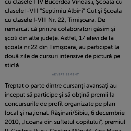
cu clasele I-IV Bucerdea Vinoasǎ, Şcoala cu
clasele I-VIII "Septimiu Albini" Cut şi Şcoala
cu clasele I-VIII Nr. 22, Timişoara. De
remarcat că printre colaboratori găsim şi
şcoli din alte judeţe. Astfel, 17 elevi de la
şcoala nr.22 din Timişoara, au participat la
două zile de cursuri intensive de pictură pe
sticlă.
Treptat o parte dintre cursanţi avansaţi au
început să participe şi să obţină premii la
concursurile de profil organizate pe plan
local şi naţional: Răşinari/Sibiu, 6 decembrie
2010, „Icoana din sufletul copilului", premiul
II: Cristina Rusu, Cristina Mǎriuţǎ, Ana Maria