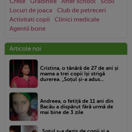
Crese
Gradinite
After school
Scoli
Locuri de joaca
Club de petreceri
Activitati copii
Clinici medicale
Agentii bone
Articole noi
Cristina, o tânără de 27 de ani și
mama a trei copii își strigă
durerea. „Soțul și-a adus...
Andreea, o fetiță de 11 ani din
Bacău a dispărut fără urmă de
mai bine de 3 zile
„Soțul s-a dezis de copii și a