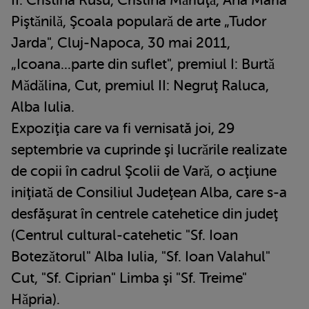
Piştǎnilǎ, Şcoala popularǎ de arte „Tudor
Jarda", Cluj-Napoca, 30 mai 2011,
„Icoana...parte din suflet", premiul I: Burtǎ
Mǎdǎlina, Cut, premiul II: Negruţ Raluca,
Alba Iulia.
Expoziţia care va fi vernisată joi, 29
septembrie va cuprinde şi lucrǎrile realizate
de copii în cadrul Şcolii de Varǎ, o acţiune
iniţiatǎ de Consiliul Judeţean Alba, care s-a
desfăşurat în centrele catehetice din judeţ
(Centrul cultural-catehetic "Sf. Ioan
Botezǎtorul" Alba Iulia, "Sf. Ioan Valahul"
Cut, "Sf. Ciprian" Limba şi "Sf. Treime"
Hǎpria).