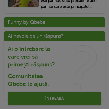
ești părinte, și cu precădere acel
părinte care este principalul...
Funny by Qbebe
Ai nevoie de un răspuns?
Ai o întrebare la
care vrei să
primești răspuns?
Comunitatea
Qbebe te ajută.
ÎNTREABĂ