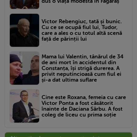
dus o viață modestă în Făgăraș
Victor Rebengiuc, tată și bunic.
Cu ce se ocupă fiul lui, Tudor,
care a ales o cu totul altă scenă
față de părinții lui
Mama lui Valentin, tânărul de 34
de ani mort în accidentul din
Constanța, își strigă durerea. A
privit neputincioasă cum fiul ei
și-a dat ultima suflare
Cine este Roxana, femeia cu care
Victor Ponta a fost căsătorit
înainte de Daciana Sârbu. A fost
coleg de liceu cu prima soție