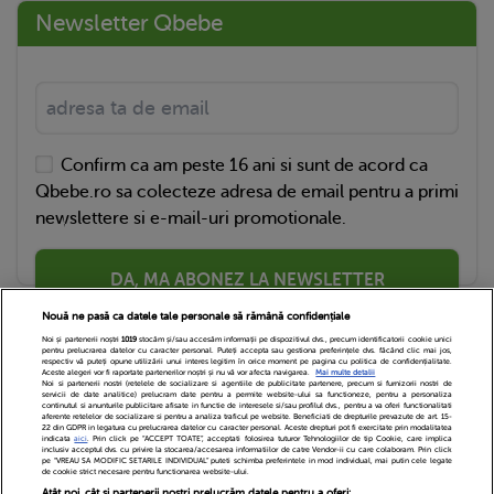
Newsletter Qbebe
Confirm ca am peste 16 ani si sunt de acord ca
Qbebe.ro sa colecteze adresa de email pentru a primi
newslettere si e-mail-uri promotionale.
DA, MA ABONEZ LA NEWSLETTER
Nouă ne pasă ca datele tale personale să rămână confidențiale
Noi și partenerii noștri
1019
stocăm și/sau accesăm informații pe dispozitivul dvs., precum identificatorii cookie unici
pentru prelucrarea datelor cu caracter personal. Puteți accepta sau gestiona preferințele dvs. făcând clic mai jos,
respectiv vă puteți opune utilizării unui interes legitim în orice moment pe pagina cu politica de confidențialitate.
Aceste alegeri vor fi raportate partenerilor noștri și nu vă vor afecta navigarea.
Mai multe detalii
Noi si partenerii nostri (retelele de socializare si agentiile de publicitate partenere, precum si furnizorii nostri de
servicii de date analitice) prelucram date pentru a permite website-ului sa functioneze, pentru a personaliza
continutul si anunturile publicitare afisate in functie de interesele si/sau profilul dvs., pentru a va oferi functionalitati
aferente retelelor de socializare si pentru a analiza traficul pe website. Beneficiati de drepturile prevazute de art. 15-
22 din GDPR in legatura cu prelucrarea datelor cu caracter personal. Aceste drepturi pot fi exercitate prin modalitatea
indicata
aici
. Prin click pe “ACCEPT TOATE”, acceptati folosirea tuturor Tehnologiilor de tip Cookie, care implica
inclusiv acceptul dvs. cu privire la stocarea/accesarea informatiilor de catre Vendor-ii cu care colaboram. Prin click
Echipa Editoriala
Newsletter
Contact
pe “VREAU SA MODIFIC SETARILE INDIVIDUAL” puteti schimba preferintele in mod individual, mai putin cele legate
de cookie strict necesare pentru functionarea website-ului.
Atât noi, cât și partenerii noștri prelucrăm datele pentru a oferi: