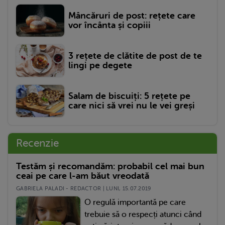
Mâncăruri de post: rețete care
vor încânta și copiii
3 rețete de clătite de post de te
lingi pe degete
Salam de biscuiți: 5 rețete pe
care nici să vrei nu le vei greși
Recenzie
Testăm și recomandăm: probabil cel mai bun
ceai pe care l-am băut vreodată
GABRIELA PALADI - REDACTOR | LUNI, 15.07.2019
O regulă importantă pe care
trebuie să o respecți atunci când