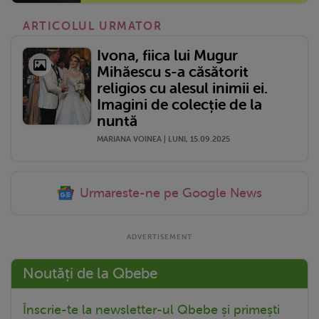
ARTICOLUL URMATOR
Ivona, fiica lui Mugur
Mihăescu s-a căsătorit
religios cu alesul inimii ei.
Imagini de colecție de la
nuntă
MARIANA VOINEA | LUNI, 15.09.2025
Urmareste-ne pe Google News
Noutăți de la Qbebe
Înscrie-te la newsletter-ul Qbebe și primești