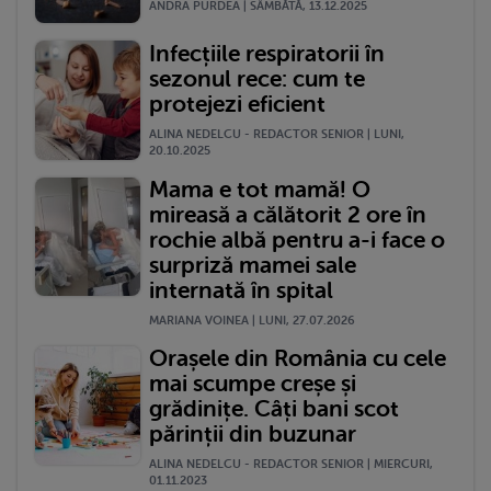
ANDRA PURDEA | SÂMBĂTĂ, 13.12.2025
Infecțiile respiratorii în
sezonul rece: cum te
protejezi eficient
ALINA NEDELCU - REDACTOR SENIOR | LUNI,
20.10.2025
Mama e tot mamă! O
mireasă a călătorit 2 ore în
rochie albă pentru a-i face o
surpriză mamei sale
internată în spital
MARIANA VOINEA | LUNI, 27.07.2026
Orașele din România cu cele
mai scumpe creșe și
grădinițe. Câți bani scot
părinții din buzunar
ALINA NEDELCU - REDACTOR SENIOR | MIERCURI,
01.11.2023