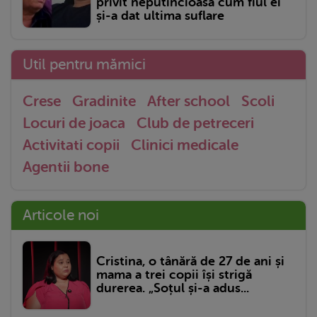
privit neputincioasă cum fiul ei
și-a dat ultima suflare
Util pentru mămici
Crese
Gradinite
After school
Scoli
Locuri de joaca
Club de petreceri
Activitati copii
Clinici medicale
Agentii bone
Articole noi
Cristina, o tânără de 27 de ani și
mama a trei copii își strigă
durerea. „Soțul și-a adus...