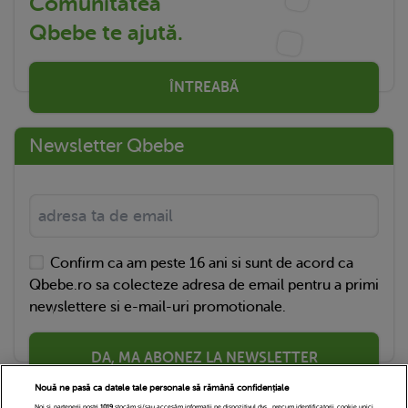
Comunitatea
Qbebe te ajută.
ÎNTREABĂ
Newsletter Qbebe
Confirm ca am peste 16 ani si sunt de acord ca
Qbebe.ro sa colecteze adresa de email pentru a primi
newslettere si e-mail-uri promotionale.
DA, MA ABONEZ LA NEWSLETTER
Nouă ne pasă ca datele tale personale să rămână confidențiale
Noi și partenerii noștri
1019
stocăm și/sau accesăm informații pe dispozitivul dvs., precum identificatorii cookie unici