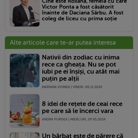
Cine este Roxana, femeia cu care
Victor Ponta a fost căsătorit
înainte de Daciana Sârbu. A fost
coleg de liceu cu prima soție
Alte articole care te-ar putea interesa
Nativii din zodiac cu inima
rece ca gheața. Nu se pot
iubi pe ei înșiși, cu atât mai
puțin pe alții
MARIANA VOINEA | VINERI, 08.11.2024
8 idei de rețete de ceai rece
pe care să le încerci vara
ANDRA PURDEA | MIERCURI, 29.05.2024
Un bărbat este de părere că