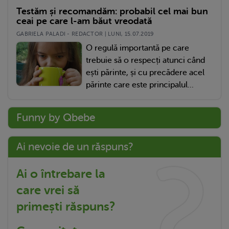
Testăm și recomandăm: probabil cel mai bun
ceai pe care l-am băut vreodată
GABRIELA PALADI - REDACTOR | LUNI, 15.07.2019
O regulă importantă pe care
trebuie să o respecți atunci când
ești părinte, și cu precădere acel
părinte care este principalul...
Funny by Qbebe
Ai nevoie de un răspuns?
Ai o întrebare la
care vrei să
primești răspuns?