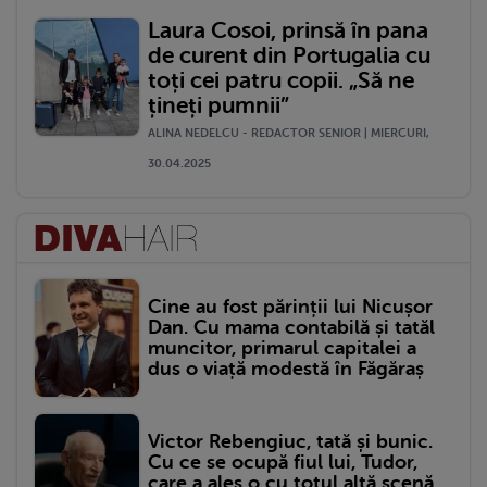
Laura Cosoi, prinsă în pana
de curent din Portugalia cu
toți cei patru copii. „Să ne
țineți pumnii”
ALINA NEDELCU - REDACTOR SENIOR | MIERCURI,
30.04.2025
Cine au fost părinții lui Nicușor
Dan. Cu mama contabilă și tatăl
muncitor, primarul capitalei a
dus o viață modestă în Făgăraș
Victor Rebengiuc, tată și bunic.
Cu ce se ocupă fiul lui, Tudor,
care a ales o cu totul altă scenă