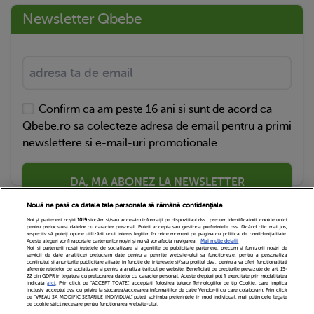
Newsletter Qbebe
Confirm ca am peste 16 ani si sunt de acord ca
Qbebe.ro sa colecteze adresa de email pentru a primi
newslettere si e-mail-uri promotionale.
DA, MA ABONEZ LA NEWSLETTER
Nouă ne pasă ca datele tale personale să rămână confidențiale
Noi și partenerii noștri
1019
stocăm și/sau accesăm informații pe dispozitivul dvs., precum identificatorii cookie unici
pentru prelucrarea datelor cu caracter personal. Puteți accepta sau gestiona preferințele dvs. făcând clic mai jos,
respectiv vă puteți opune utilizării unui interes legitim în orice moment pe pagina cu politica de confidențialitate.
Aceste alegeri vor fi raportate partenerilor noștri și nu vă vor afecta navigarea.
Mai multe detalii
Noi si partenerii nostri (retelele de socializare si agentiile de publicitate partenere, precum si furnizorii nostri de
servicii de date analitice) prelucram date pentru a permite website-ului sa functioneze, pentru a personaliza
continutul si anunturile publicitare afisate in functie de interesele si/sau profilul dvs., pentru a va oferi functionalitati
aferente retelelor de socializare si pentru a analiza traficul pe website. Beneficiati de drepturile prevazute de art. 15-
22 din GDPR in legatura cu prelucrarea datelor cu caracter personal. Aceste drepturi pot fi exercitate prin modalitatea
indicata
aici
. Prin click pe “ACCEPT TOATE”, acceptati folosirea tuturor Tehnologiilor de tip Cookie, care implica
inclusiv acceptul dvs. cu privire la stocarea/accesarea informatiilor de catre Vendor-ii cu care colaboram. Prin click
Echipa Editoriala
Newsletter
Contact
pe “VREAU SA MODIFIC SETARILE INDIVIDUAL” puteti schimba preferintele in mod individual, mai putin cele legate
de cookie strict necesare pentru functionarea website-ului.