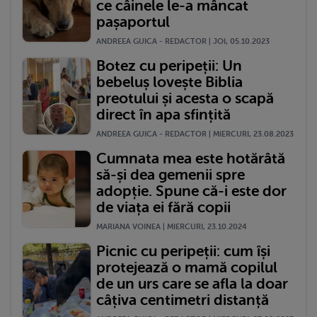
ce câinele le-a mâncat
pașaportul
ANDREEA GUICA - REDACTOR | JOI, 05.10.2023
Botez cu peripeții: Un
bebeluș lovește Biblia
preotului și acesta o scapă
direct în apa sfințită
ANDREEA GUICA - REDACTOR | MIERCURI, 23.08.2023
Cumnata mea este hotărâtă
să-și dea gemenii spre
adopție. Spune că-i este dor
de viața ei fără copii
MARIANA VOINEA | MIERCURI, 23.10.2024
Picnic cu peripeții: cum își
protejează o mamă copilul
de un urs care se afla la doar
câțiva centimetri distanță