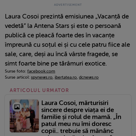
Laura Cosoi prezintă emisiunea „Vacanță de
vedetă” la Antena Stars și este o persoană
publică ce pleacă foarte des în vacanțe
împreună cu soțul ei și cu cele patru fiice ale
sale, care, deși au încă vârste fragede, se
simt foarte bine pe tărâmuri exotice.
Surse foto:
facebook.com
Surse articol:
spynews.ro
,
ibertatea.ro
,
dcnews.ro
ARTICOLUL URMATOR
Laura Cosoi, mărturisiri
sincere despre viața ei de
familie și rolul de mamă. „În
patul meu nu îmi doresc
copii.. trebuie să mănânc