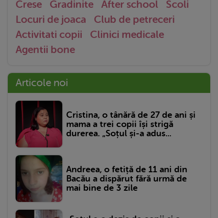
Crese
Gradinite
After school
Scoli
Locuri de joaca
Club de petreceri
Activitati copii
Clinici medicale
Agentii bone
Articole noi
Cristina, o tânără de 27 de ani și
mama a trei copii își strigă
durerea. „Soțul și-a adus...
Andreea, o fetiță de 11 ani din
Bacău a dispărut fără urmă de
mai bine de 3 zile