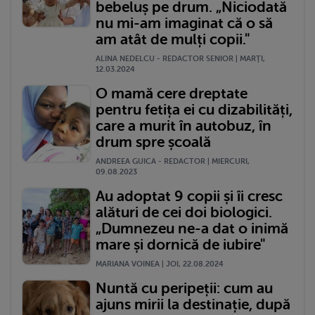
bebeluș pe drum. „Niciodată
nu mi-am imaginat că o să
am atât de mulți copii."
ALINA NEDELCU - REDACTOR SENIOR | MARŢI,
12.03.2024
O mamă cere dreptate
pentru fetița ei cu dizabilități,
care a murit în autobuz, în
drum spre școală
ANDREEA GUICA - REDACTOR | MIERCURI,
09.08.2023
Au adoptat 9 copii și îi cresc
alături de cei doi biologici.
„Dumnezeu ne-a dat o inimă
mare și dornică de iubire"
MARIANA VOINEA | JOI, 22.08.2024
Nuntă cu peripeții: cum au
ajuns mirii la destinație, după