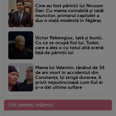
Cine au fost părinții lui Nicușor
Dan. Cu mama contabilă și tatăl
muncitor, primarul capitalei a
dus o viață modestă în Făgăraș
Victor Rebengiuc, tată și bunic.
Cu ce se ocupă fiul lui, Tudor,
care a ales o cu totul altă scenă
față de părinții lui
Mama lui Valentin, tânărul de 34
de ani mort în accidentul din
Constanța, își strigă durerea. A
privit neputincioasă cum fiul ei
și-a dat ultima suflare
Util pentru mămici