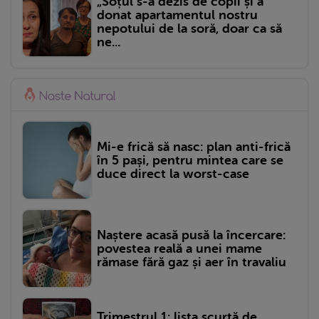
„Soțul s-a dezis de copii și a
donat apartamentul nostru
nepotului de la soră, doar ca să
ne...
Mi-e frică să nasc: plan anti-frică
în 5 pași, pentru mintea care se
duce direct la worst-case
Naștere acasă pusă la încercare:
povestea reală a unei mame
rămase fără gaz și aer în travaliu
Trimestrul 1: lista scurtă de