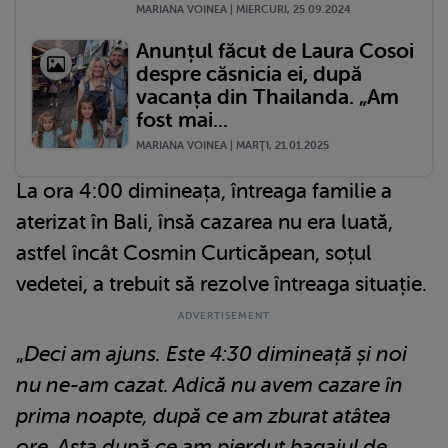
MARIANA VOINEA | MIERCURI, 25.09.2024
Anunțul făcut de Laura Cosoi
despre căsnicia ei, după
vacanța din Thailanda. „Am
fost mai...
MARIANA VOINEA | MARŢI, 21.01.2025
La ora 4:00 dimineața, întreaga familie a
aterizat în Bali, însă cazarea nu era luată,
astfel încât Cosmin Curticăpean, soțul
vedetei, a trebuit să rezolve întreaga situație.
„
Deci am ajuns. Este 4:30 dimineață și noi
nu ne-am cazat. Adică nu avem cazare în
prima noapte, după ce am zburat atâtea
ore. Asta după ce am pierdut bagajul de