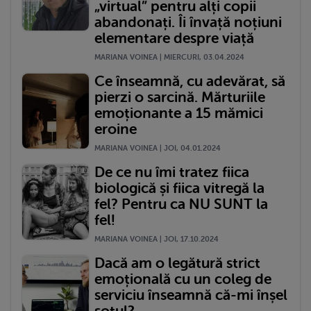
„virtual” pentru alți copii
abandonați. Îi învață noțiuni
elementare despre viață
MARIANA VOINEA | MIERCURI, 03.04.2024
Ce înseamnă, cu adevărat, să
pierzi o sarcină. Mărturiile
emoționante a 15 mămici
eroine
MARIANA VOINEA | JOI, 04.01.2024
De ce nu îmi tratez fiica
biologică și fiica vitregă la
fel? Pentru ca NU SUNT la
fel!
MARIANA VOINEA | JOI, 17.10.2024
Dacă am o legătură strict
emoțională cu un coleg de
serviciu înseamnă că-mi înșel