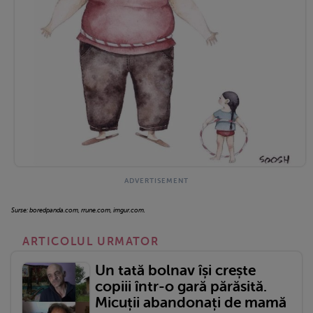
Surse: boredpanda.com, rrune.com, imgur.com.
ARTICOLUL URMATOR
Un tată bolnav își crește
copiii într-o gară părăsită.
Micuții abandonați de mamă