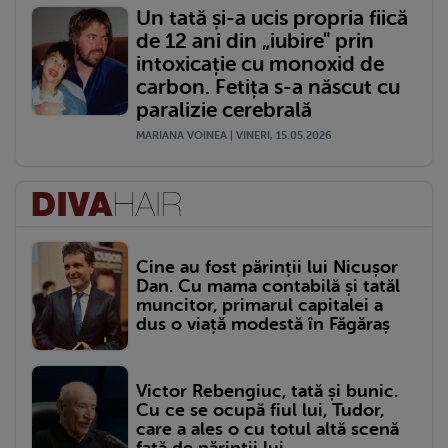
Un tată și-a ucis propria fiică
de 12 ani din „iubire" prin
intoxicație cu monoxid de
carbon. Fetița s-a născut cu
paralizie cerebrală
MARIANA VOINEA | VINERI, 15.05.2026
Cine au fost părinții lui Nicușor
Dan. Cu mama contabilă și tatăl
muncitor, primarul capitalei a
dus o viață modestă în Făgăraș
Victor Rebengiuc, tată și bunic.
Cu ce se ocupă fiul lui, Tudor,
care a ales o cu totul altă scenă
față de părinții lui