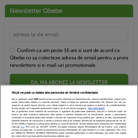
Newsletter Qbebe
Confirm ca am peste 16 ani si sunt de acord ca
Qbebe.ro sa colecteze adresa de email pentru a primi
newslettere si e-mail-uri promotionale.
DA, MA ABONEZ LA NEWSLETTER
Nouă ne pasă ca datele tale personale să rămână confidențiale
Noi și partenerii noștri
1019
stocăm și/sau accesăm informații pe dispozitivul dvs., precum identificatorii cookie unici
pentru prelucrarea datelor cu caracter personal. Puteți accepta sau gestiona preferințele dvs. făcând clic mai jos,
respectiv vă puteți opune utilizării unui interes legitim în orice moment pe pagina cu politica de confidențialitate.
Aceste alegeri vor fi raportate partenerilor noștri și nu vă vor afecta navigarea.
Mai multe detalii
Noi si partenerii nostri (retelele de socializare si agentiile de publicitate partenere, precum si furnizorii nostri de
servicii de date analitice) prelucram date pentru a permite website-ului sa functioneze, pentru a personaliza
continutul si anunturile publicitare afisate in functie de interesele si/sau profilul dvs., pentru a va oferi functionalitati
aferente retelelor de socializare si pentru a analiza traficul pe website. Beneficiati de drepturile prevazute de art. 15-
22 din GDPR in legatura cu prelucrarea datelor cu caracter personal. Aceste drepturi pot fi exercitate prin modalitatea
indicata
aici
. Prin click pe “ACCEPT TOATE”, acceptati folosirea tuturor Tehnologiilor de tip Cookie, care implica
inclusiv acceptul dvs. cu privire la stocarea/accesarea informatiilor de catre Vendor-ii cu care colaboram. Prin click
Echipa Editoriala
Newsletter
Contact
pe “VREAU SA MODIFIC SETARILE INDIVIDUAL” puteti schimba preferintele in mod individual, mai putin cele legate
de cookie strict necesare pentru functionarea website-ului.