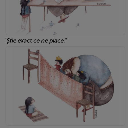
"
Ştie exact ce ne place.
"