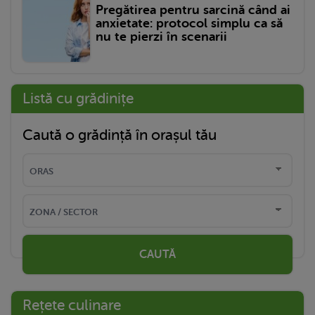
Pregătirea pentru sarcină când ai
anxietate: protocol simplu ca să
nu te pierzi în scenarii
Listă cu grădinițe
Caută o grădință în orașul tău
CAUTĂ
Rețete culinare