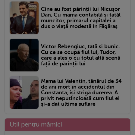
Cine au fost părinții lui Nicușor
Dan. Cu mama contabilă și tatăl
muncitor, primarul capitalei a
dus o viață modestă în Făgăraș
Victor Rebengiuc, tată și bunic.
Cu ce se ocupă fiul lui, Tudor,
care a ales o cu totul altă scenă
față de părinții lui
Mama lui Valentin, tânărul de 34
de ani mort în accidentul din
Constanța, își strigă durerea. A
privit neputincioasă cum fiul ei
și-a dat ultima suflare
Util pentru mămici