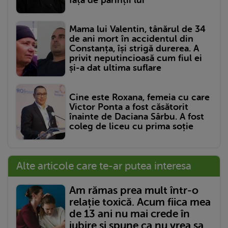
Mama lui Valentin, tânărul de 34
de ani mort în accidentul din
Constanța, își strigă durerea. A
privit neputincioasă cum fiul ei
și-a dat ultima suflare
Cine este Roxana, femeia cu care
Victor Ponta a fost căsătorit
înainte de Daciana Sârbu. A fost
coleg de liceu cu prima soție
Alte articole care te-ar putea interesa
Am rămas prea mult într-o
relație toxică. Acum fiica mea
de 13 ani nu mai crede în
iubire și spune ca nu vrea sa