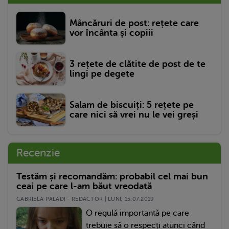
Mâncăruri de post: rețete care
vor încânta și copiii
3 rețete de clătite de post de te
lingi pe degete
Salam de biscuiți: 5 rețete pe
care nici să vrei nu le vei greși
Recenzie
Testăm și recomandăm: probabil cel mai bun
ceai pe care l-am băut vreodată
GABRIELA PALADI - REDACTOR | LUNI, 15.07.2019
O regulă importantă pe care
trebuie să o respecți atunci când