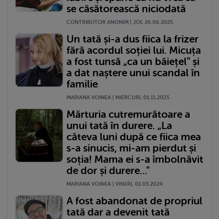
se căsătorească niciodată
CONTRIBUTOR ANONIM | JOI, 26.06.2025
Un tată și-a dus fiica la frizer
fără acordul soției lui. Micuța
a fost tunsă „ca un băiețel" și
a dat naștere unui scandal în
familie
MARIANA VOINEA | MIERCURI, 01.11.2023
Mărturia cutremurătoare a
unui tată în durere. „La
câteva luni după ce fiica mea
s-a sinucis, mi-am pierdut și
soția! Mama ei s-a îmbolnăvit
de dor și durere..."
MARIANA VOINEA | VINERI, 01.03.2024
A fost abandonat de propriul
tată dar a devenit tată