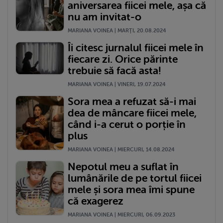
aniversarea fiicei mele, așa că
nu am invitat-o
MARIANA VOINEA | MARŢI, 20.08.2024
Îi citesc jurnalul fiicei mele în
fiecare zi. Orice părinte
trebuie să facă asta!
MARIANA VOINEA | VINERI, 19.07.2024
Sora mea a refuzat să-i mai
dea de mâncare fiicei mele,
când i-a cerut o porție în
plus
MARIANA VOINEA | MIERCURI, 14.08.2024
Nepotul meu a suflat în
lumânările de pe tortul fiicei
mele și sora mea îmi spune
că exagerez
MARIANA VOINEA | MIERCURI, 06.09.2023