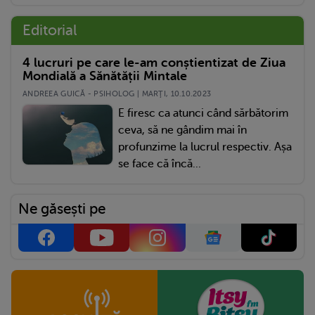
Editorial
4 lucruri pe care le-am conștientizat de Ziua
Mondială a Sănătății Mintale
ANDREEA GUICĂ - PSIHOLOG | MARŢI, 10.10.2023
E firesc ca atunci când sărbătorim
ceva, să ne gândim mai în
profunzime la lucrul respectiv. Așa
se face că încă...
Ne găsești pe