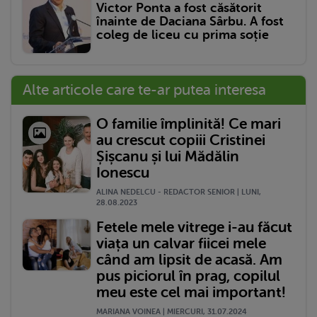
Victor Ponta a fost căsătorit
înainte de Daciana Sârbu. A fost
coleg de liceu cu prima soție
Alte articole care te-ar putea interesa
O familie împlinită! Ce mari
au crescut copiii Cristinei
Șișcanu și lui Mădălin
Ionescu
ALINA NEDELCU - REDACTOR SENIOR | LUNI,
28.08.2023
Fetele mele vitrege i-au făcut
viața un calvar fiicei mele
când am lipsit de acasă. Am
pus piciorul în prag, copilul
meu este cel mai important!
MARIANA VOINEA | MIERCURI, 31.07.2024