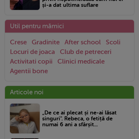
și-a dat ultima suflare
Util pentru mămici
Crese
Gradinite
After school
Scoli
Locuri de joaca
Club de petreceri
Activitati copii
Clinici medicale
Agentii bone
Articole noi
„De ce ai plecat și ne-ai lăsat
singuri". Rebeca, o fetiță de
numai 6 ani a sfârșit...