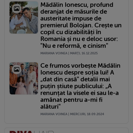
Mădălin Ionescu, profund
deranjat de măsurile de
austeritate impuse de
premierul Bolojan. Crește un
copil cu dizabilități în
Romania și nu e deloc usor:
"Nu e reformă, e cinism"
MARIANA VOINEA | MARŢI, 16.12.2025
Ce frumos vorbește Mădălin
Ionescu despre soția lui! A
„dat din casă" detalii mai
puțin știute publicului: „A
renunțat la visele ei sau le-a
amânat pentru a-mi fi
alături"
MARIANA VOINEA | MIERCURI, 18.09.2024