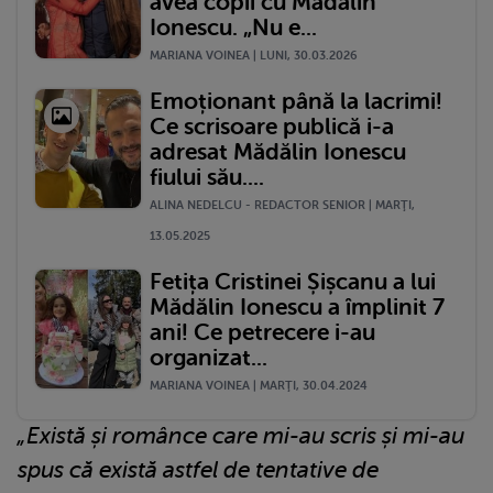
avea copii cu Mădălin
Ionescu. „Nu e...
MARIANA VOINEA | LUNI, 30.03.2026
Emoționant până la lacrimi!
Ce scrisoare publică i-a
adresat Mădălin Ionescu
fiului său....
ALINA NEDELCU - REDACTOR SENIOR | MARŢI,
13.05.2025
Fetița Cristinei Șișcanu a lui
Mădălin Ionescu a împlinit 7
ani! Ce petrecere i-au
organizat...
MARIANA VOINEA | MARŢI, 30.04.2024
„Există și românce care mi-au scris și mi-au
spus că există astfel de tentative de