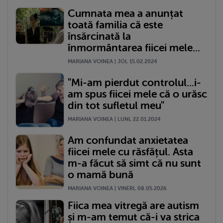
Cumnata mea a anunțat
toată familia că este
însărcinată la
înmormântarea fiicei mele...
MARIANA VOINEA | JOI, 15.02.2024
"Mi-am pierdut controlul...i-
am spus fiicei mele că o urăsc
din tot sufletul meu"
MARIANA VOINEA | LUNI, 22.01.2024
Am confundat anxietatea
fiicei mele cu răsfățul. Asta
m-a făcut să simt că nu sunt
o mamă bună
MARIANA VOINEA | VINERI, 08.05.2026
Fiica mea vitregă are autism
și m-am temut că-i va strica