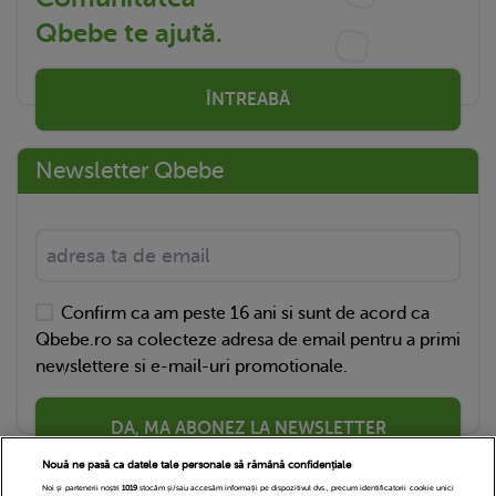
Qbebe te ajută.
ÎNTREABĂ
Newsletter Qbebe
Confirm ca am peste 16 ani si sunt de acord ca
Qbebe.ro sa colecteze adresa de email pentru a primi
newslettere si e-mail-uri promotionale.
DA, MA ABONEZ LA NEWSLETTER
Nouă ne pasă ca datele tale personale să rămână confidențiale
Noi și partenerii noștri
1019
stocăm și/sau accesăm informații pe dispozitivul dvs., precum identificatorii cookie unici