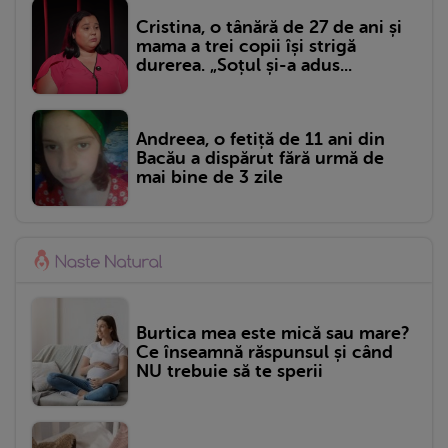
Cristina, o tânără de 27 de ani și
mama a trei copii își strigă
durerea. „Soțul și-a adus...
Andreea, o fetiță de 11 ani din
Bacău a dispărut fără urmă de
mai bine de 3 zile
Burtica mea este mică sau mare?
Ce înseamnă răspunsul și când
NU trebuie să te sperii