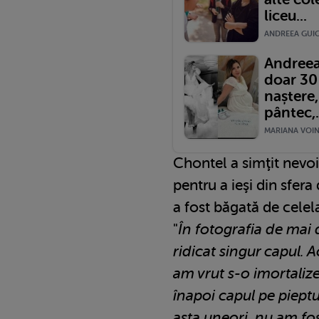
liceu...
ANDREEA GUIC
Andreea
doar 30 
naștere,
pântec,.
MARIANA VOINE
Chontel a simţit nevoi
pentru a ieşi din sfera
a fost băgată de celel
"
În fotografia de mai
ridicat singur capul. 
am vrut s-o imortalizez
înapoi capul pe piept
asta uneori, nu am fo