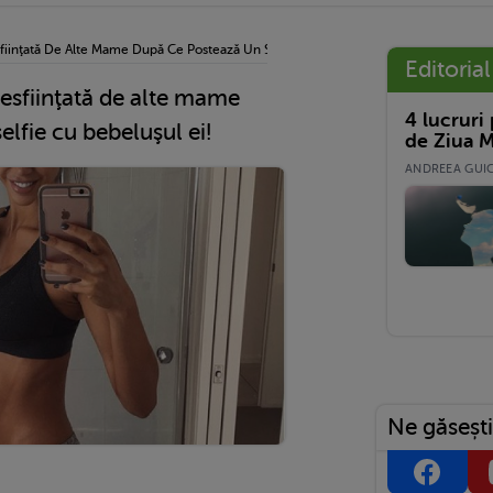
iinţată De Alte Mame După Ce Postează Un Selfie Cu Bebeluşul Ei!
Editorial
sfiinţată de alte mame
4 lucruri
lfie cu bebeluşul ei!
de Ziua M
ANDREEA GUICĂ
Ne găsești