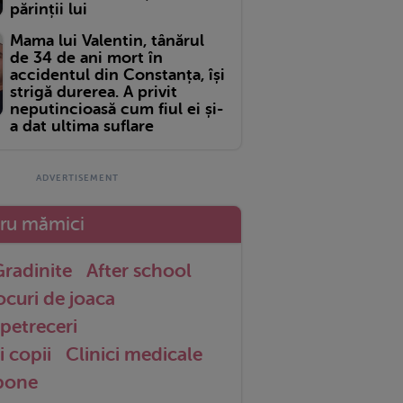
părinții lui
Mama lui Valentin, tânărul
de 34 de ani mort în
accidentul din Constanța, își
strigă durerea. A privit
neputincioasă cum fiul ei și-
a dat ultima suflare
tru mămici
radinite
After school
ocuri de joaca
petreceri
i copii
Clinici medicale
 bone