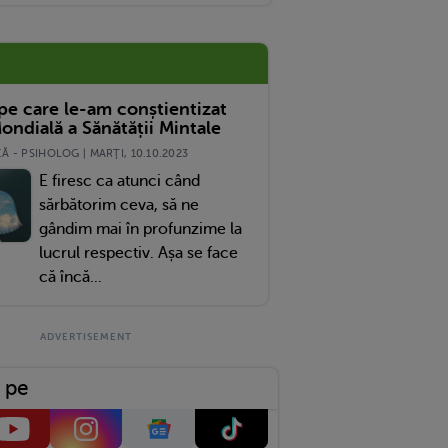
 pe care le-am conștientizat
ondială a Sănătății Mintale
 - PSIHOLOG | MARŢI, 10.10.2023
E firesc ca atunci când
sărbătorim ceva, să ne
gândim mai în profunzime la
lucrul respectiv. Așa se face
că încă...
 pe