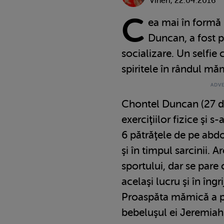
Vineri, 22.04.2016
C
ea mai în formă
Duncan, a fost p
socializare. Un selfie 
spiritele în rândul mă
Chontel Duncan (27 de
exerciţiilor fizice şi 
6 pătrăţele de pe abd
şi în timpul sarcinii. 
sportului, dar se pare
acelaşi lucru şi în îngr
Proaspăta mămică a po
bebeluşul ei Jeremiah 