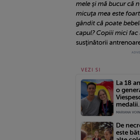
mele şi mă bucur că n
micuţa mea este foart
gândit că poate bebelu
capul? Copiii mici fac 
susţinătorii antrenoare
VEZI SI
La 18 a
o genera
Viespes
medalii..
MARIANA VOINE
De necre
este băt
alte col