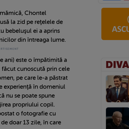
 mămică, Chontel
usă la zid pe reţelele de
cu bebeluşul ei a aprins
micilor din întreaga lume.
 ani) este o împătimită a
s-a făcut cunoscută prin cele
omen, pe care le-a păstrat
Are experienţă în domeniul
 că nu se poate spune
ijirea propriului copil.
stat o fotografie cu
de doar 13 zile, în care