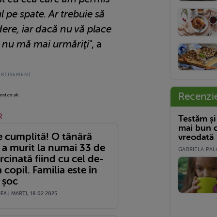
l pe spate. Ar trebuie să
ere, iar dacă nu vă place
 nu mă mai urmăriţi
", a
Recenzi
ost.co.uk.
R
Testăm și
mai bun c
e cumplită! O tânără
vreodată
a murit la numai 33 de
GABRIELA PALA
ărcinată fiind cu cel de-
a copil. Familia este în
 șoc
A | MARŢI, 18.02.2025