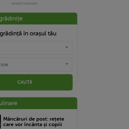
grădinițe
grădință în orașul tău
CAUTĂ
ulinare
Mâncăruri de post: rețete
care vor încânta și copiii