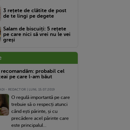
3 rețete de clătite de post
de te lingi pe degete
Salam de biscuiți: 5 rețete
pe care nici să vrei nu le vei
greși
e
 recomandăm: probabil cel
eai pe care l-am băut
DI - REDACTOR | LUNI, 15.07.2019
O regulă importantă pe care
trebuie să o respecți atunci
când ești părinte, și cu
precădere acel părinte care
este principalul...