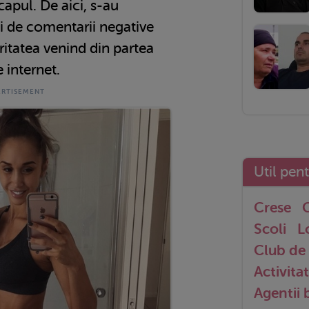
capul. De aici, s-au
gi de comentarii negative
ritatea venind din partea
 internet.
Util pen
Crese
G
Scoli
L
Club de 
Activitat
Agentii