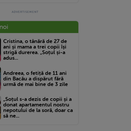
 noi
Cristina, o tânără de 27 de
ani și mama a trei copii își
strigă durerea. „Soțul și-a
adus...
Andreea, o fetiță de 11 ani
din Bacău a dispărut fără
urmă de mai bine de 3 zile
„Soțul s-a dezis de copii și a
donat apartamentul nostru
nepotului de la soră, doar ca
să ne...