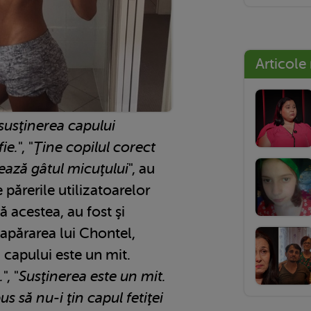
Articole
susţinerea capului
fie.
", "
Ţine copilul corect
ează gâtul micuţului
", au
 părerile utilizatoarelor
ă acestea, au fost şi
 apărarea lui Chontel,
 capului este un mit.
.
", "
Susţinerea este un mit.
 să nu-i ţin capul fetiţei