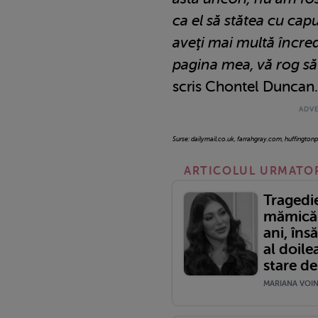
ca el să stătea cu capu
aveţi mai multă încred
pagina mea, vă rog să
scris Chontel Duncan.
Surse: dailymail.co.uk, farrahgray.com, huffingtonp
ARTICOLUL URMATO
Tragedi
mămică 
ani, îns
al doile
stare de
MARIANA VOINE