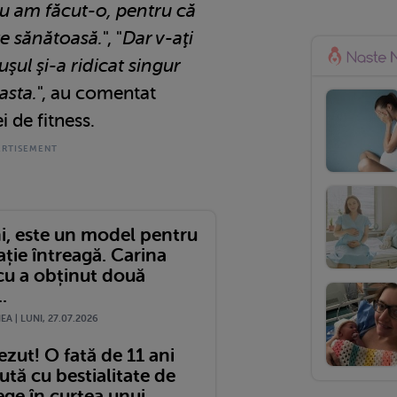
u am făcut-o, pentru că
e sănătoasă.
", "
Dar v-aţi
şul şi-a ridicat singur
asta.
", au comentat
i de fitness.
ni, este un model pentru
ție întreagă. Carina
cu a obținut două
.
A | LUNI, 27.07.2026
zut! O fată de 11 ani
ută cu bestialitate de
ege în curtea unui