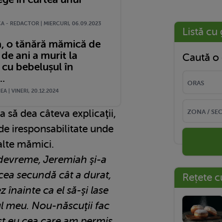
A - REDACTOR | MIERCURI, 06.09.2023
Listă cu 
, o tănără mămică de
de ani a murit la
Caută o 
 cu bebelușul în
..
A | VINERI, 20.12.2024
a să dea câteva explicaţii,
 de iresponsabilitate unde
alte mămici.
 devreme, Jeremiah şi-a
Acea secundă cât a durat,
Rețete c
 înainte ca el să-şi lase
ul meu. Nou-născuţii fac
st eu cea care am permis