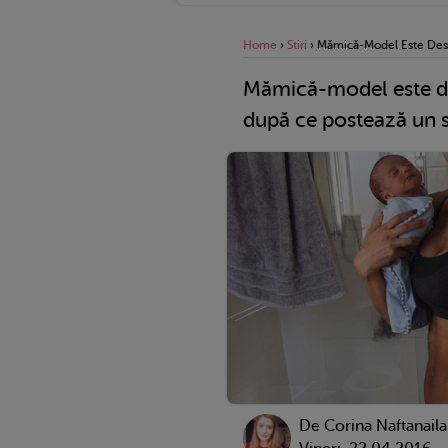
Home
›
Stiri
›
Mămică-Model Este Desf
Mămică-model este de
după ce postează un se
De
Corina Naftanaila