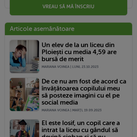
VREAU SĂ MĂ ÎNSCRIU
Articole asemănătoare
Un elev de la un liceu din
Ploiești cu media 4,59 are
bursă de merit
MARIANA VOINEA | LUNI, 23.10.2023
De ce nu am fost de acord ca
învățătoarea copilului meu
să posteze imagini cu el pe
social media
MARIANA VOINEA | MARŢI, 19.09.2023
El este Iosif, un copil care a
intrat la liceu cu gândul să
devină cioban și să nu