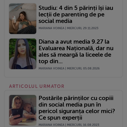
Studiu: 4 din 5 părinți își iau
lecții de parenting de pe
social media
MARIANA VOINEA | MIERCURI, 29.11.2023
Diana a avut media 9.27 la
Evaluarea Națională, dar nu
ales să meargă la liceele de
top din...
MARIANA VOINEA | MIERCURI, 05.08.2026
ARTICOLUL URMATOR
Postările părinților cu copiii
din social media pun în
pericol siguranța celor mici?
Ce spun experții
MARIANA VOINEA | MIERCURI, 16.08.2023