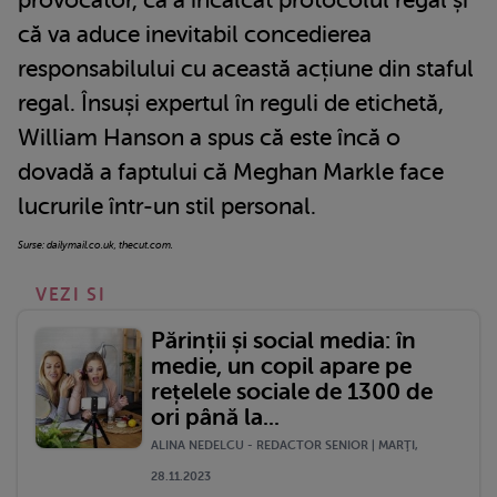
că va aduce inevitabil concedierea
responsabilului cu această acțiune din staful
regal. Însuși expertul în reguli de etichetă,
William Hanson a spus că este încă o
dovadă a faptului că Meghan Markle face
lucrurile într-un stil personal.
Surse: dailymail.co.uk, thecut.com.
VEZI SI
Părinții și social media: în
medie, un copil apare pe
rețelele sociale de 1300 de
ori până la...
ALINA NEDELCU - REDACTOR SENIOR | MARŢI,
28.11.2023