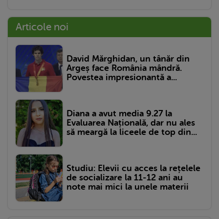
Articole noi
David Mărghidan, un tânăr din
Argeș face România mândră.
Povestea impresionantă a...
Diana a avut media 9.27 la
Evaluarea Națională, dar nu ales
să meargă la liceele de top din...
Studiu: Elevii cu acces la rețelele
de socializare la 11-12 ani au
note mai mici la unele materii