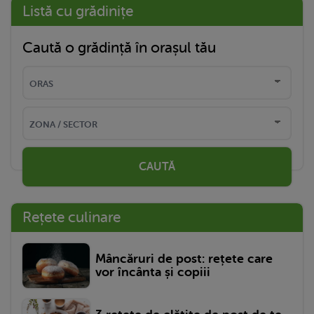
Listă cu grădinițe
Caută o grădință în orașul tău
CAUTĂ
Rețete culinare
Mâncăruri de post: rețete care
vor încânta și copiii