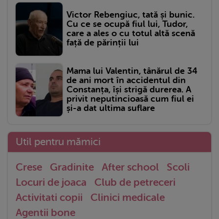
Victor Rebengiuc, tată și bunic.
Cu ce se ocupă fiul lui, Tudor,
care a ales o cu totul altă scenă
față de părinții lui
Mama lui Valentin, tânărul de 34
de ani mort în accidentul din
Constanța, își strigă durerea. A
privit neputincioasă cum fiul ei
și-a dat ultima suflare
Util pentru mămici
Crese
Gradinite
After school
Scoli
Locuri de joaca
Club de petreceri
Activitati copii
Clinici medicale
Agentii bone