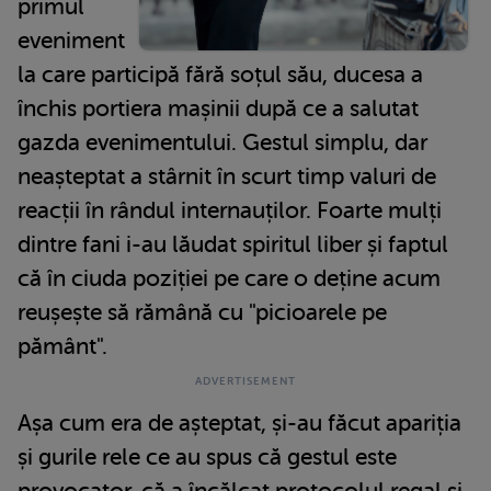
primul
eveniment
la care participă fără soțul său, ducesa a
închis portiera mașinii după ce a salutat
gazda evenimentului. Gestul simplu, dar
neașteptat a stârnit în scurt timp valuri de
reacții în rândul internauților. Foarte mulți
dintre fani i-au lăudat spiritul liber și faptul
că în ciuda poziției pe care o deține acum
reușește să rămână cu "picioarele pe
pământ".
Așa cum era de așteptat, și-au făcut apariția
și gurile rele ce au spus că gestul este
provocator, că a încălcat protocolul regal și