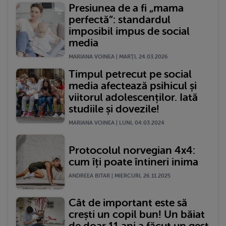
Presiunea de a fi „mama
perfectă”: standardul
imposibil impus de social
media
MARIANA VOINEA | MARŢI, 24.03.2026
Timpul petrecut pe social
media afectează psihicul și
viitorul adolescenților. Iată
studiile și dovezile!
MARIANA VOINEA | LUNI, 04.03.2024
Protocolul norvegian 4x4:
cum îți poate întineri inima
ANDREEA BITAR | MIERCURI, 26.11.2025
Cât de important este să
crești un copil bun! Un băiat