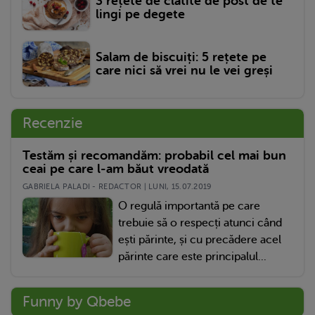
3 rețete de clătite de post de te
lingi pe degete
Salam de biscuiți: 5 rețete pe
care nici să vrei nu le vei greși
Recenzie
Testăm și recomandăm: probabil cel mai bun
ceai pe care l-am băut vreodată
GABRIELA PALADI - REDACTOR | LUNI, 15.07.2019
O regulă importantă pe care
trebuie să o respecți atunci când
ești părinte, și cu precădere acel
părinte care este principalul...
Funny by Qbebe