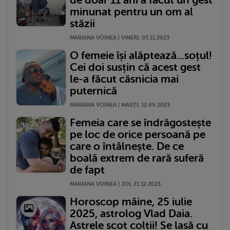
de doar 11 ani a făcut un gest
minunat pentru un om al
stăzii
MARIANA VOINEA | VINERI, 03.11.2023
O femeie își alăptează...soțul!
Cei doi susțin că acest gest
le-a făcut căsnicia mai
puternică
MARIANA VOINEA | MARŢI, 12.09.2023
Femeia care se îndrăgostește
pe loc de orice persoană pe
care o întâlnește. De ce
boală extrem de rară suferă
de fapt
MARIANA VOINEA | JOI, 21.12.2023
Horoscop mâine, 25 iulie
2025, astrolog Vlad Daia.
Astrele scot colții! Se lasă cu