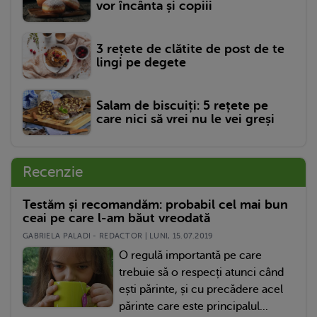
vor încânta și copiii
3 rețete de clătite de post de te
lingi pe degete
Salam de biscuiți: 5 rețete pe
care nici să vrei nu le vei greși
Recenzie
Testăm și recomandăm: probabil cel mai bun
ceai pe care l-am băut vreodată
GABRIELA PALADI - REDACTOR | LUNI, 15.07.2019
O regulă importantă pe care
trebuie să o respecți atunci când
ești părinte, și cu precădere acel
părinte care este principalul...