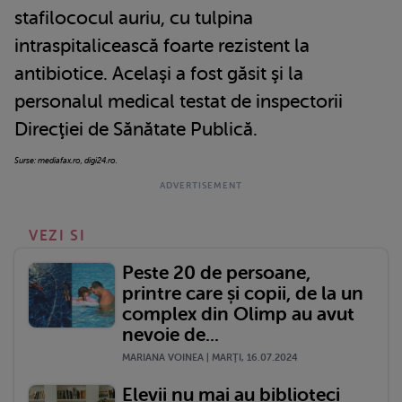
stafilococul auriu, cu tulpina
intraspitalicească foarte rezistent la
antibiotice. Acelaşi a fost găsit şi la
personalul medical testat de inspectorii
Direcţiei de Sănătate Publică.
Surse: mediafax.ro, digi24.ro.
VEZI SI
Peste 20 de persoane,
printre care și copii, de la un
complex din Olimp au avut
nevoie de...
MARIANA VOINEA | MARŢI, 16.07.2024
Elevii nu mai au biblioteci