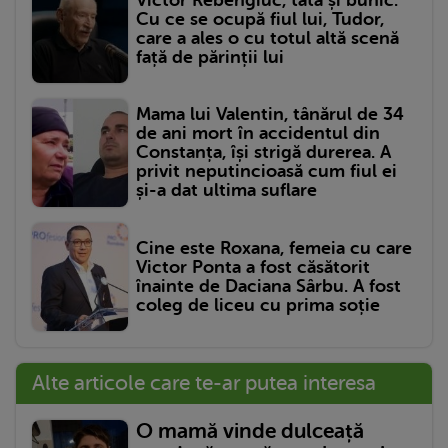
Cu ce se ocupă fiul lui, Tudor,
care a ales o cu totul altă scenă
față de părinții lui
Mama lui Valentin, tânărul de 34
de ani mort în accidentul din
Constanța, își strigă durerea. A
privit neputincioasă cum fiul ei
și-a dat ultima suflare
Cine este Roxana, femeia cu care
Victor Ponta a fost căsătorit
înainte de Daciana Sârbu. A fost
coleg de liceu cu prima soție
Alte articole care te-ar putea interesa
O mamă vinde dulceață