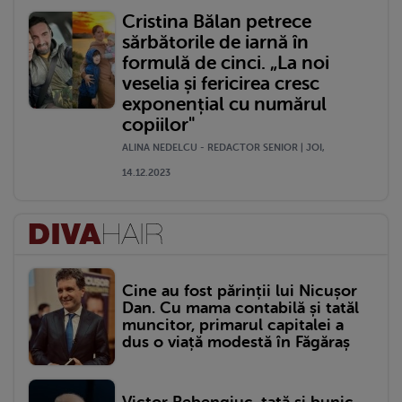
Cristina Bălan petrece
sărbătorile de iarnă în
formulă de cinci. „La noi
veselia și fericirea cresc
exponențial cu numărul
copiilor"
ALINA NEDELCU - REDACTOR SENIOR | JOI,
14.12.2023
Cine au fost părinții lui Nicușor
Dan. Cu mama contabilă și tatăl
muncitor, primarul capitalei a
dus o viață modestă în Făgăraș
Victor Rebengiuc, tată și bunic.