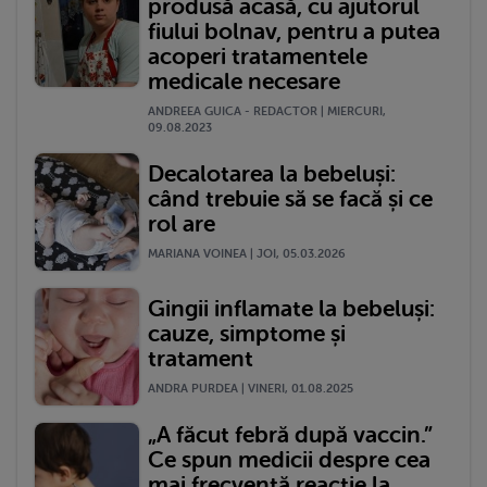
produsă acasă, cu ajutorul
fiului bolnav, pentru a putea
acoperi tratamentele
medicale necesare
ANDREEA GUICA - REDACTOR | MIERCURI,
09.08.2023
Decalotarea la bebeluși:
când trebuie să se facă și ce
rol are
MARIANA VOINEA | JOI, 05.03.2026
Gingii inflamate la bebeluși:
cauze, simptome și
tratament
ANDRA PURDEA | VINERI, 01.08.2025
„A făcut febră după vaccin.”
Ce spun medicii despre cea
mai frecventă reacție la