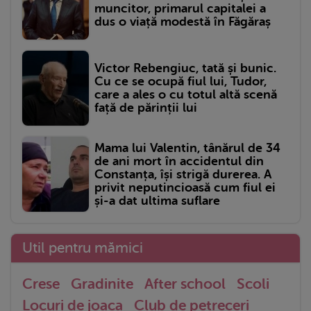
muncitor, primarul capitalei a
dus o viață modestă în Făgăraș
Victor Rebengiuc, tată și bunic.
Cu ce se ocupă fiul lui, Tudor,
care a ales o cu totul altă scenă
față de părinții lui
Mama lui Valentin, tânărul de 34
de ani mort în accidentul din
Constanța, își strigă durerea. A
privit neputincioasă cum fiul ei
și-a dat ultima suflare
Util pentru mămici
Crese
Gradinite
After school
Scoli
Locuri de joaca
Club de petreceri