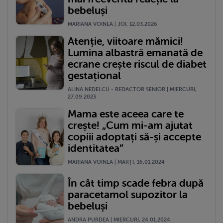
bebeluși
MARIANA VOINEA | JOI, 12.03.2026
Atenție, viitoare mămici!
Lumina albastră emanată de
ecrane crește riscul de diabet
gestațional
ALINA NEDELCU - REDACTOR SENIOR | MIERCURI,
27.09.2023
Mama este aceea care te
crește! „Cum mi-am ajutat
copiii adoptați să-și accepte
identitatea”
MARIANA VOINEA | MARŢI, 16.01.2024
În cât timp scade febra după
paracetamol supozitor la
bebeluși
ANDRA PURDEA | MIERCURI, 24.01.2024