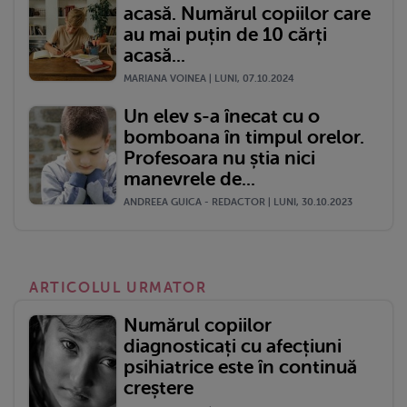
acasă. Numărul copiilor care
au mai puțin de 10 cărți
acasă...
MARIANA VOINEA | LUNI, 07.10.2024
Un elev s-a înecat cu o
bomboana în timpul orelor.
Profesoara nu știa nici
manevrele de...
ANDREEA GUICA - REDACTOR | LUNI, 30.10.2023
ARTICOLUL URMATOR
Numărul copiilor
diagnosticați cu afecțiuni
psihiatrice este în continuă
creștere