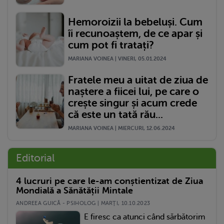
Hemoroizii la bebeluși. Cum
îi recunoaștem, de ce apar și
cum pot fi tratați?
MARIANA VOINEA | VINERI, 05.01.2024
Fratele meu a uitat de ziua de
naștere a fiicei lui, pe care o
crește singur și acum crede
că este un tată rău...
MARIANA VOINEA | MIERCURI, 12.06.2024
Editorial
4 lucruri pe care le-am conștientizat de Ziua
Mondială a Sănătății Mintale
ANDREEA GUICĂ - PSIHOLOG | MARŢI, 10.10.2023
E firesc ca atunci când sărbătorim