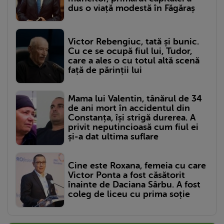
dus o viață modestă în Făgăraș
Victor Rebengiuc, tată și bunic.
Cu ce se ocupă fiul lui, Tudor,
care a ales o cu totul altă scenă
față de părinții lui
Mama lui Valentin, tânărul de 34
de ani mort în accidentul din
Constanța, își strigă durerea. A
privit neputincioasă cum fiul ei
și-a dat ultima suflare
Cine este Roxana, femeia cu care
Victor Ponta a fost căsătorit
înainte de Daciana Sârbu. A fost
coleg de liceu cu prima soție