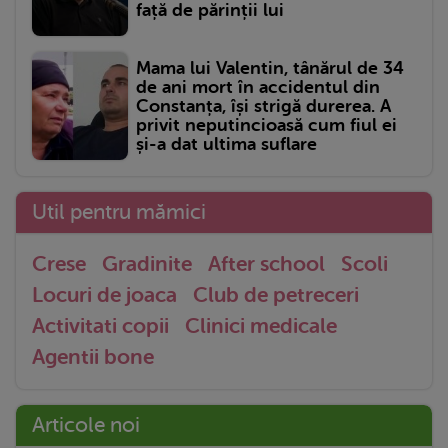
față de părinții lui
Mama lui Valentin, tânărul de 34
de ani mort în accidentul din
Constanța, își strigă durerea. A
privit neputincioasă cum fiul ei
și-a dat ultima suflare
Util pentru mămici
Crese
Gradinite
After school
Scoli
Locuri de joaca
Club de petreceri
Activitati copii
Clinici medicale
Agentii bone
Articole noi