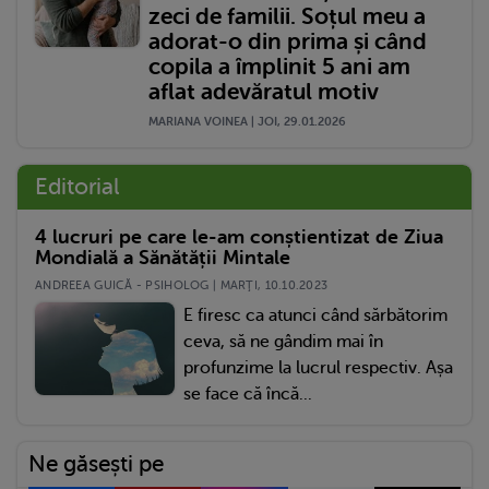
zeci de familii. Soțul meu a
adorat-o din prima și când
copila a împlinit 5 ani am
aflat adevăratul motiv
MARIANA VOINEA | JOI, 29.01.2026
Editorial
4 lucruri pe care le-am conștientizat de Ziua
Mondială a Sănătății Mintale
ANDREEA GUICĂ - PSIHOLOG | MARŢI, 10.10.2023
E firesc ca atunci când sărbătorim
ceva, să ne gândim mai în
profunzime la lucrul respectiv. Așa
se face că încă...
Ne găsești pe