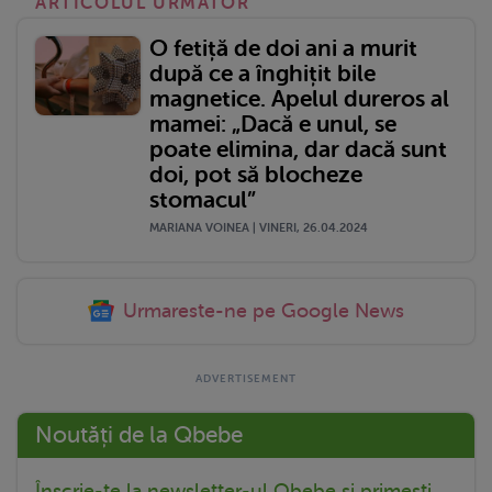
ARTICOLUL URMATOR
O fetiță de doi ani a murit
după ce a înghițit bile
magnetice. Apelul dureros al
mamei: „Dacă e unul, se
poate elimina, dar dacă sunt
doi, pot să blocheze
stomacul”
MARIANA VOINEA | VINERI, 26.04.2024
Urmareste-ne pe Google News
Noutăți de la Qbebe
Înscrie-te la newsletter-ul Qbebe și primești