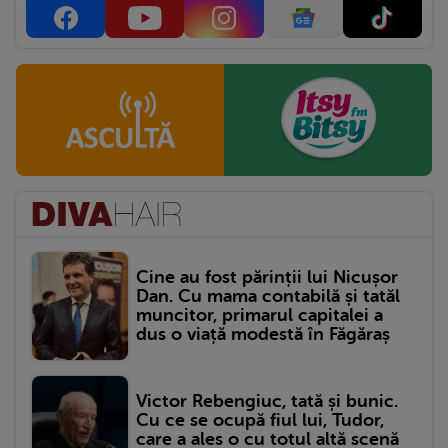
Cine au fost părinții lui Nicușor
Dan. Cu mama contabilă și tatăl
muncitor, primarul capitalei a
dus o viață modestă în Făgăraș
Victor Rebengiuc, tată și bunic.
Cu ce se ocupă fiul lui, Tudor,
care a ales o cu totul altă scenă