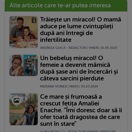
Alte articole care te-ar putea interesa
Trăiește un miracol! O mamă
aduce pe lume cvintupleți
după ani întregi de
infertilitate
ANDREEA GUICA - REDACTOR | VINERI, 01.09.2023
Un bebeluș miracol! O
femeie a devenit mămică
după șase ani de încercări și
câteva sarcini pierdute
MARIANA VOINEA | MARŢI, 05.03.2024
Ce mare și frumoasă a
crescut fetița Amaliei
Enache. "Îmi doresc doar să îi
ofer toată dragostea de care
sunt în stare"
ALINA NEDELCU - REDACTOR SENIOR | MIERCURI,