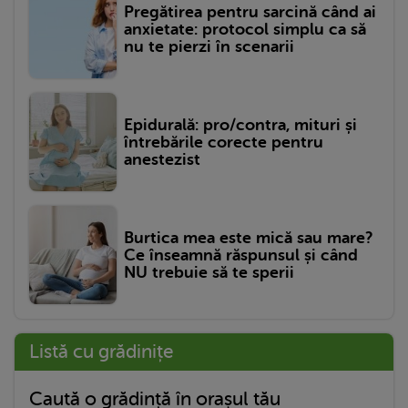
Pregătirea pentru sarcină când ai
anxietate: protocol simplu ca să
nu te pierzi în scenarii
Epidurală: pro/contra, mituri și
întrebările corecte pentru
anestezist
Burtica mea este mică sau mare?
Ce înseamnă răspunsul și când
NU trebuie să te sperii
Listă cu grădinițe
Caută o grădință în orașul tău