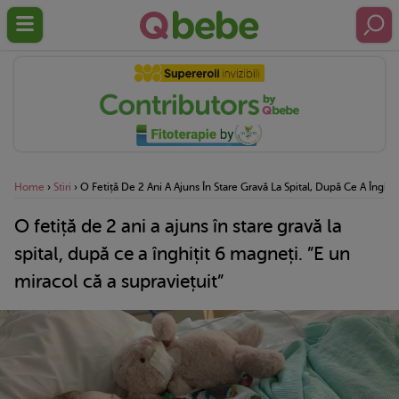
Home
›
Stiri
›
O Fetiță De 2 Ani A Ajuns În Stare Gravă La Spital, După Ce A Înghiț
O fetiță de 2 ani a ajuns în stare gravă la
spital, după ce a înghițit 6 magneți. ”E un
miracol că a supraviețuit”