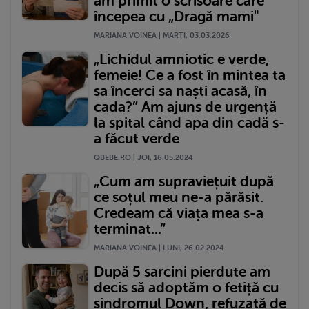
am primit o scrisoare care
începea cu „Dragă mami"
MARIANA VOINEA | MARŢI, 03.03.2026
„Lichidul amniotic e verde,
femeie! Ce a fost în mintea ta
sa încerci sa naști acasă, în
cada?” Am ajuns de urgență
la spital când apa din cadă s-
a făcut verde
QBEBE.RO | JOI, 16.05.2024
„Cum am supraviețuit după
ce soțul meu ne-a părăsit.
Credeam că viața mea s-a
terminat...”
MARIANA VOINEA | LUNI, 26.02.2024
După 5 sarcini pierdute am
decis să adoptăm o fetiță cu
sindromul Down, refuzată de