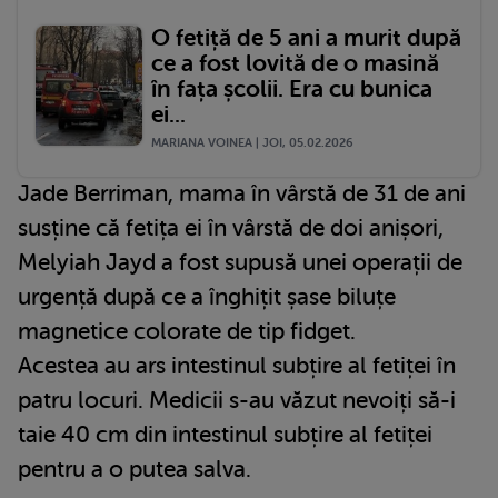
O fetiță de 5 ani a murit după
ce a fost lovită de o masină
în fața școlii. Era cu bunica
ei...
MARIANA VOINEA | JOI, 05.02.2026
Jade Berriman, mama în vârstă de 31 de ani
susține că fetița ei în vârstă de doi anișori,
Melyiah Jayd a fost supusă unei operații de
urgență după ce a înghițit șase biluțe
magnetice colorate de tip fidget.
Acestea au ars intestinul subțire al fetiței în
patru locuri. Medicii s-au văzut nevoiți să-i
taie 40 cm din intestinul subțire al fetiței
pentru a o putea salva.