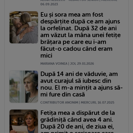
06.09.2023
Eu și sora mea am fost
despărțite după ce am ajuns
la orfelinat. După 32 de ani
am văzut la mâna unei fetițe
brățara pe care eu i-am
făcut-o cadou când eram
mici
MARIANA VOINEA | JOI, 29.01.2026
După 14 ani de văduvie, am
avut curajul să iubesc din
nou. El m-a mințit a ajuns să-
mi fure din casă
CONTRIBUTOR ANONIM | MIERCURI, 16.07.2025
Fetița mea a dispărut de la
grădiniță când avea 4 ani.
După 20 de ani, de ziua ei,