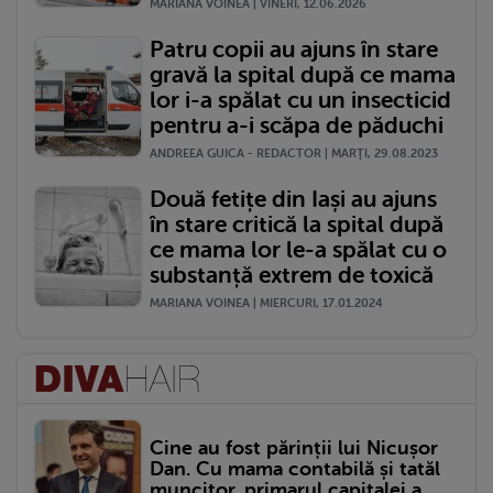
MARIANA VOINEA | VINERI, 12.06.2026
Patru copii au ajuns în stare
gravă la spital după ce mama
lor i-a spălat cu un insecticid
pentru a-i scăpa de păduchi
ANDREEA GUICA - REDACTOR | MARŢI, 29.08.2023
Două fetițe din Iași au ajuns
în stare critică la spital după
ce mama lor le-a spălat cu o
substanță extrem de toxică
MARIANA VOINEA | MIERCURI, 17.01.2024
Cine au fost părinții lui Nicușor
Dan. Cu mama contabilă și tatăl
muncitor, primarul capitalei a