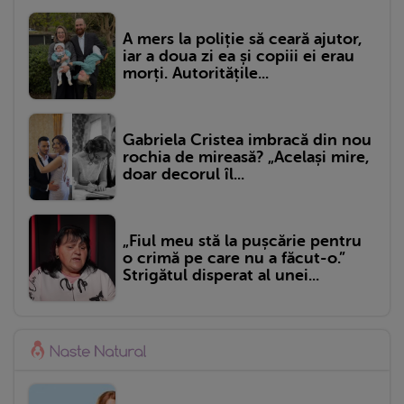
A mers la poliție să ceară ajutor,
iar a doua zi ea și copiii ei erau
morți. Autoritățile...
Gabriela Cristea imbracă din nou
rochia de mireasă? „Același mire,
doar decorul îl...
„Fiul meu stă la pușcărie pentru
o crimă pe care nu a făcut-o.”
Strigătul disperat al unei...