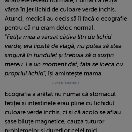
analizele ieșeau normale, numai că fetița
vărsa în jet lichid de culoare verde închis.
Atunci, medicii au decis să îi facă o ecografie
pentru că nu eram deloc normal.
”
Fetița mea a vărsat câțiva litri de lichid
verde, era lipsită de vlagă, nu putea să stea
singură în funduleț și trebuia să o susțin
mereu. La un moment dat, fata se îneca cu
propriul lichid
”, își amintește mama.
Ecografia a arătat nu numai că stomacul
fetiței și intestinele erau pline cu lichidul
culoare verde închis, ci și că acolo se aflau
șase biluțe magnetice, cauza tuturor
problemelor și durerilor celei mici.