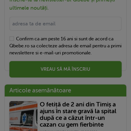
ultimele noutăți.
Confirm ca am peste 16 ani si sunt de acord ca
Qbebe.ro sa colecteze adresa de email pentru a primi
newslettere si e-mail-uri promotionale.
VREAU SĂ MĂ ÎNSCRIU
Articole asemănătoare
O fetiță de 2 ani din Timiș a
ajuns în stare gravă la spital
după ce a căzut într-un
cazan cu gem fierbinte