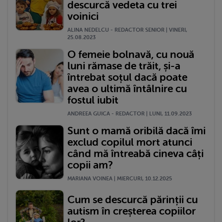
descurcă vedeta cu trei
voinici
ALINA NEDELCU - REDACTOR SENIOR | VINERI,
25.08.2023
O femeie bolnavă, cu nouă
luni rămase de trăit, și-a
întrebat soțul dacă poate
avea o ultimă întâlnire cu
fostul iubit
ANDREEA GUICA - REDACTOR | LUNI, 11.09.2023
Sunt o mamă oribilă dacă îmi
exclud copilul mort atunci
când mă întreabă cineva câți
copii am?
MARIANA VOINEA | MIERCURI, 10.12.2025
Cum se descurcă părinții cu
autism în creșterea copiilor