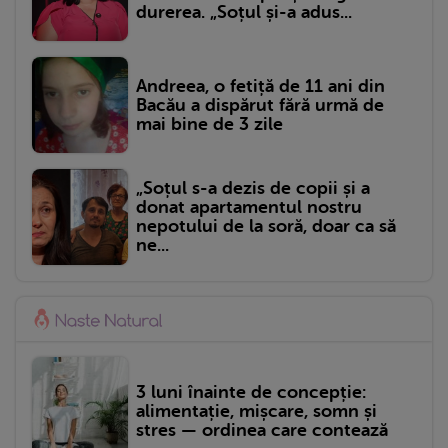
durerea. „Soțul și-a adus...
Andreea, o fetiță de 11 ani din
Bacău a dispărut fără urmă de
mai bine de 3 zile
„Soțul s-a dezis de copii și a
donat apartamentul nostru
nepotului de la soră, doar ca să
ne...
3 luni înainte de concepție:
alimentație, mișcare, somn și
stres — ordinea care contează