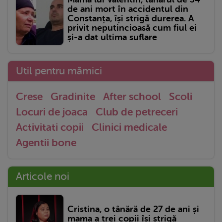
de ani mort în accidentul din
Constanța, își strigă durerea. A
privit neputincioasă cum fiul ei
și-a dat ultima suflare
Util pentru mămici
Crese
Gradinite
After school
Scoli
Locuri de joaca
Club de petreceri
Activitati copii
Clinici medicale
Agentii bone
Articole noi
Cristina, o tânără de 27 de ani și
mama a trei copii își strigă