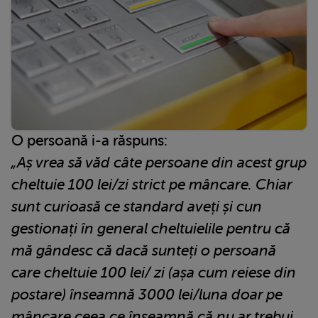
O persoană i-a răspuns:
„Aș vrea să văd câte persoane din acest grup
cheltuie 100 lei/zi strict pe mâncare. Chiar
sunt curioasă ce standard aveți și cun
gestionați în general cheltuielile pentru că
mă gândesc că dacă sunteți o persoană
care cheltuie 100 lei/ zi (așa cum reiese din
postare) înseamnă 3000 lei/luna doar pe
mâncare ceea ce înseamnă că nu ar trebui