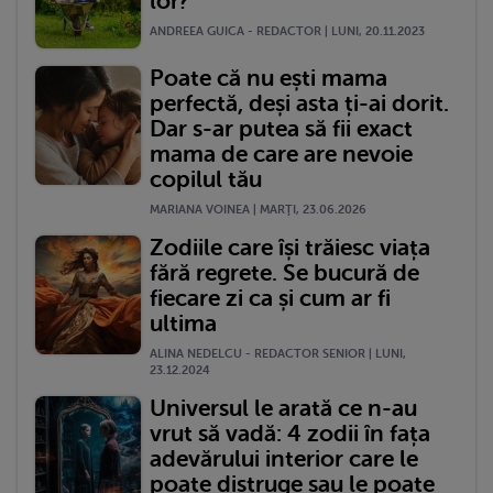
lor?
ANDREEA GUICA - REDACTOR | LUNI, 20.11.2023
Poate că nu ești mama
perfectă, deși asta ți-ai dorit.
Dar s-ar putea să fii exact
mama de care are nevoie
copilul tău
MARIANA VOINEA | MARŢI, 23.06.2026
Zodiile care își trăiesc viața
fără regrete. Se bucură de
fiecare zi ca și cum ar fi
ultima
ALINA NEDELCU - REDACTOR SENIOR | LUNI,
23.12.2024
Universul le arată ce n-au
vrut să vadă: 4 zodii în fața
adevărului interior care le
poate distruge sau le poate