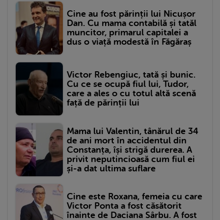
Cine au fost părinții lui Nicușor
Dan. Cu mama contabilă și tatăl
muncitor, primarul capitalei a
dus o viață modestă în Făgăraș
Victor Rebengiuc, tată și bunic.
Cu ce se ocupă fiul lui, Tudor,
care a ales o cu totul altă scenă
față de părinții lui
Mama lui Valentin, tânărul de 34
de ani mort în accidentul din
Constanța, își strigă durerea. A
privit neputincioasă cum fiul ei
și-a dat ultima suflare
Cine este Roxana, femeia cu care
Victor Ponta a fost căsătorit
înainte de Daciana Sârbu. A fost