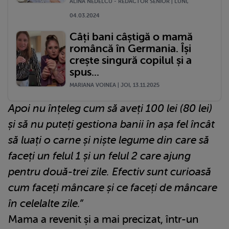
ALINA NEDELCU - REDACTOR SENIOR | LUNI,
04.03.2024
Câți bani câștigă o mamă
româncă în Germania. Își
crește singură copilul și a
spus...
MARIANA VOINEA | JOI, 13.11.2025
Apoi nu înțeleg cum să aveți 100 lei (80 lei)
și să nu puteți gestiona banii în așa fel încât
să luați o carne și niște legume din care să
faceți un felul 1 și un felul 2 care ajung
pentru două-trei zile. Efectiv sunt curioasă
cum faceți mâncare și ce faceți de mâncare
în celelalte zile.”
Mama a revenit și a mai precizat, într-un