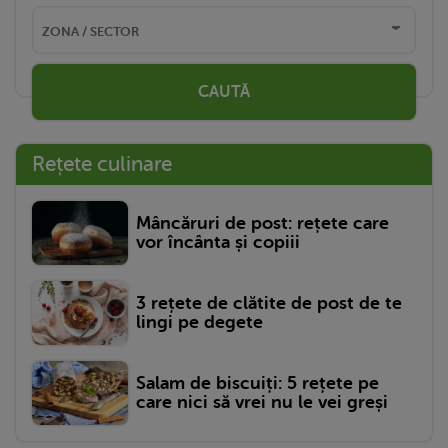
CAUTĂ
Rețete culinare
Mâncăruri de post: rețete care
vor încânta și copiii
3 rețete de clătite de post de te
lingi pe degete
Salam de biscuiți: 5 rețete pe
care nici să vrei nu le vei greși