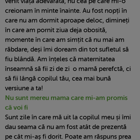
venit viața adevărată, nu cea pe care mi-o
creionam în minte înainte. Au fost nopți în
care nu am dormit aproape deloc, dimineți
în care am pornit ziua deja obosită,
momente în care am simțit că nu mai am
răbdare, deși îmi doream din tot sufletul să
fiu blândă. Am înțeles că maternitatea
înseamnă să fii zi de zi o mamă perefctă, ci
să fii lângă copilul tău, cea mai bună
versiune a ta!
Nu sunt mereu mama care mi-am promis
că voi fi
Sunt zile în care mă uit la copilul meu și îmi
dau seama că nu am fost atât de prezentă
pe cât mi-aș fi dorit. Poate am răspuns prea