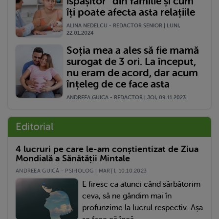
ispășitor” din familie și cum
îți poate afecta asta relațiile
ALINA NEDELCU - REDACTOR SENIOR | LUNI,
22.01.2024
Soția mea a ales să fie mamă
surogat de 3 ori. La început,
nu eram de acord, dar acum
înțeleg de ce face asta
ANDREEA GUICA - REDACTOR | JOI, 09.11.2023
Editorial
4 lucruri pe care le-am conștientizat de Ziua
Mondială a Sănătății Mintale
ANDREEA GUICĂ - PSIHOLOG | MARŢI, 10.10.2023
E firesc ca atunci când sărbătorim
ceva, să ne gândim mai în
profunzime la lucrul respectiv. Așa