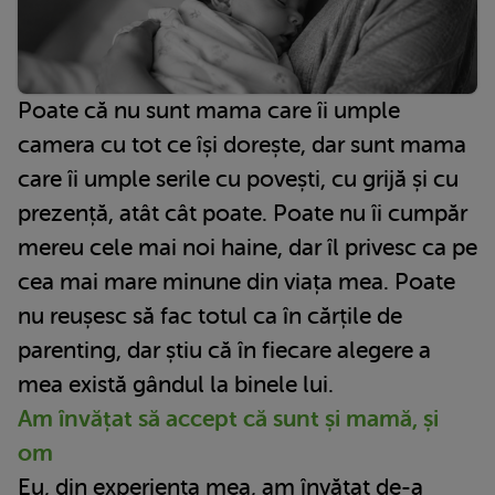
Poate că nu sunt mama care îi umple
camera cu tot ce își dorește, dar sunt mama
care îi umple serile cu povești, cu grijă și cu
prezență, atât cât poate. Poate nu îi cumpăr
mereu cele mai noi haine, dar îl privesc ca pe
cea mai mare minune din viața mea. Poate
nu reușesc să fac totul ca în cărțile de
parenting, dar știu că în fiecare alegere a
mea există gândul la binele lui.
Am învățat să accept că sunt și mamă, și
om
Eu, din experiența mea, am învățat de-a