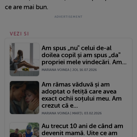
ce are mai bun.
VEZI SI
Am spus „nu" celui de-al
doilea copil și am spus „da"
propriei mele vindecări. Am...
MARIANA VOINEA | JOI, 16.07.2026
Am rămas văduvă și am
adoptat o fetiță care avea
exact ochii soțului meu. Am
crezut că e...
MARIANA VOINEA | MARŢI, 03.02.2026
Au trecut 10 ani de când am
devenit mamă. Uite ce am