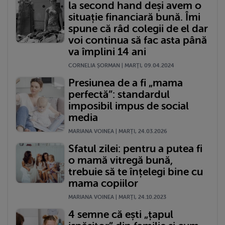
la second hand deși avem o
situație financiară bună. Îmi
spune că râd colegii de el dar
voi continua să fac asta până
va împlini 14 ani
CORNELIA ȘORMAN | MARŢI, 09.04.2024
Presiunea de a fi „mama
perfectă”: standardul
imposibil impus de social
media
MARIANA VOINEA | MARŢI, 24.03.2026
Sfatul zilei: pentru a putea fi
o mamă vitregă bună,
trebuie să te înțelegi bine cu
mama copiilor
MARIANA VOINEA | MARŢI, 24.10.2023
4 semne că ești „țapul