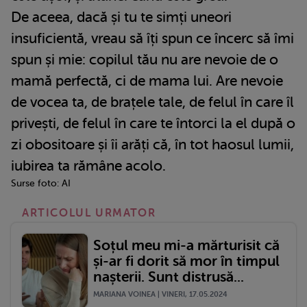
De aceea, dacă și tu te simți uneori
insuficientă, vreau să îți spun ce încerc să îmi
spun și mie: copilul tău nu are nevoie de o
mamă perfectă, ci de mama lui. Are nevoie
de vocea ta, de brațele tale, de felul în care îl
privești, de felul în care te întorci la el după o
zi obositoare și îi arăți că, în tot haosul lumii,
iubirea ta rămâne acolo.
Surse foto: AI
ARTICOLUL URMATOR
Soțul meu mi-a mărturisit că
și-ar fi dorit să mor în timpul
nașterii. Sunt distrusă...
MARIANA VOINEA | VINERI, 17.05.2024