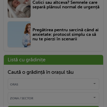
Colici sau altceva? Semnele care
separă plânsul normal de urgență
Pregătirea pentru sarcină când ai
anxietate: protocol simplu ca să
nu te pierzi în scenarii
Listă cu grădinițe
Caută o grădință în orașul tău