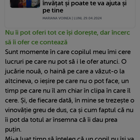
învățat și poate te va ajuta și
pe tine
MARIANA VOINEA | LUNI, 29.04.2024
Nu îi pot oferi tot ce își dorește, dar încerc
să îi ofer ce contează
Sunt momente în care copilul meu îmi cere
lucruri pe care nu pot să i le ofer atunci. O
jucărie nouă, o haină pe care a văzut-o la
altcineva, o ieșire pe care nu o pot face, un
timp pe care nu îl am chiar în clipa în care îl
cere. Și, de fiecare dată, în mine se trezește o
vinovăție greu de dus, ca și cum faptul că nu
îi pot da totul ar însemna că îi dau prea
puțin.
Mi-a luat timp să înțeleg că un copil nu își va