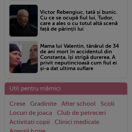
Victor Rebengiuc, tată și bunic.
Cu ce se ocupă fiul lui, Tudor,
care a ales o cu totul altă scenă
față de părinții lui
Mama lui Valentin, tânărul de 34
de ani mort în accidentul din
Constanța, își strigă durerea. A
privit neputincioasă cum fiul ei
și-a dat ultima suflare
Util pentru mămici
Crese
Gradinite
After school
Scoli
Locuri de joaca
Club de petreceri
Activitati copii
Clinici medicale
Agentii bone