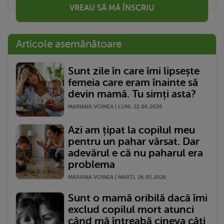
VREAU SĂ MĂ ÎNSCRIU
Articole asemănătoare
Sunt zile în care îmi lipsește
femeia care eram înainte să
devin mamă. Tu simți asta?
MARIANA VOINEA | LUNI, 22.06.2026
Azi am țipat la copilul meu
pentru un pahar vărsat. Dar
adevărul e că nu paharul era
problema
MARIANA VOINEA | MARŢI, 26.05.2026
Sunt o mamă oribilă dacă îmi
exclud copilul mort atunci
când mă întreabă cineva câți