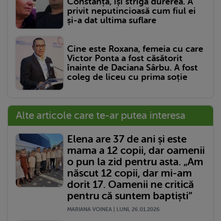
Constanța, își strigă durerea. A
privit neputincioasă cum fiul ei
și-a dat ultima suflare
Cine este Roxana, femeia cu care
Victor Ponta a fost căsătorit
înainte de Daciana Sârbu. A fost
coleg de liceu cu prima soție
Alte articole care te-ar putea interesa
Elena are 37 de ani și este
mama a 12 copii, dar oamenii
o pun la zid pentru asta. „Am
născut 12 copii, dar mi-am
dorit 17. Oamenii ne critică
pentru că suntem baptiști”
MARIANA VOINEA | LUNI, 26.01.2026