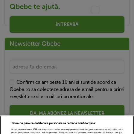
Qbebe te ajută.
ÎNTREABĂ
Newsletter Qbebe
Confirm ca am peste 16 ani si sunt de acord ca
Qbebe.ro sa colecteze adresa de email pentru a primi
newslettere si e-mail-uri promotionale.
DA, MA ABONEZ LA NEWSLETTER
Nouă ne pasă ca datele tale personale să rămână confidențiale
Noi și partenerii noștri
1019
stocăm și/sau accesăm informații pe dispozitivul dvs., precum identificatorii cookie unici
pentru prelucrarea datelor cu caracter personal. Puteți accepta sau gestiona preferințele dvs. făcând clic mai jos,