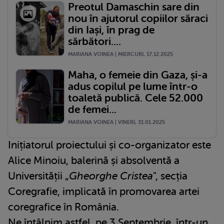
Preotul Damaschin sare din
nou în ajutorul copiilor săraci
din Iași, în prag de
sărbători....
MARIANA VOINEA | MIERCURI, 17.12.2025
Maha, o femeie din Gaza, și-a
adus copilul pe lume într-o
toaletă publică. Cele 52.000
de femei...
MARIANA VOINEA | VINERI, 31.01.2025
Inițiatorul proiectului și co-organizator este
Alice Minoiu, balerină și absolventă a
Universității „
Gheorghe Cristea
", secția
Coregrafie, implicată în promovarea artei
coregrafice în România.
Ne întâlnim astfel, pe 3 Septembrie, într-un