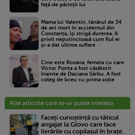
față de părinții lui
Mama lui Valentin, tânărul de 34
de ani mort în accidentul din
Constanța, își strigă durerea. A
privit neputincioasă cum fiul ei
și-a dat ultima suflare
Cine este Roxana, femeia cu care
Victor Ponta a fost căsătorit
înainte de Daciana Sârbu. A fost
coleg de liceu cu prima soție
Alte articole care te-ar putea interesa
Faceți cunoștință cu tăticul
angajat la Glovo care face
livrările cu copilașul în brațe.