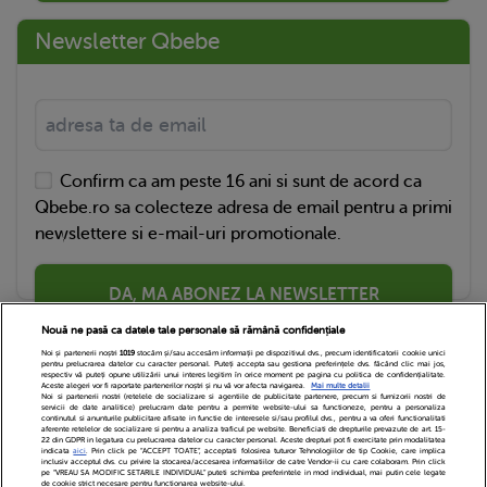
Newsletter Qbebe
Confirm ca am peste 16 ani si sunt de acord ca
Qbebe.ro sa colecteze adresa de email pentru a primi
newslettere si e-mail-uri promotionale.
DA, MA ABONEZ LA NEWSLETTER
Nouă ne pasă ca datele tale personale să rămână confidențiale
Noi și partenerii noștri
1019
stocăm și/sau accesăm informații pe dispozitivul dvs., precum identificatorii cookie unici
pentru prelucrarea datelor cu caracter personal. Puteți accepta sau gestiona preferințele dvs. făcând clic mai jos,
respectiv vă puteți opune utilizării unui interes legitim în orice moment pe pagina cu politica de confidențialitate.
Aceste alegeri vor fi raportate partenerilor noștri și nu vă vor afecta navigarea.
Mai multe detalii
Noi si partenerii nostri (retelele de socializare si agentiile de publicitate partenere, precum si furnizorii nostri de
servicii de date analitice) prelucram date pentru a permite website-ului sa functioneze, pentru a personaliza
continutul si anunturile publicitare afisate in functie de interesele si/sau profilul dvs., pentru a va oferi functionalitati
aferente retelelor de socializare si pentru a analiza traficul pe website. Beneficiati de drepturile prevazute de art. 15-
22 din GDPR in legatura cu prelucrarea datelor cu caracter personal. Aceste drepturi pot fi exercitate prin modalitatea
indicata
aici
. Prin click pe “ACCEPT TOATE”, acceptati folosirea tuturor Tehnologiilor de tip Cookie, care implica
inclusiv acceptul dvs. cu privire la stocarea/accesarea informatiilor de catre Vendor-ii cu care colaboram. Prin click
Echipa Editoriala
Newsletter
Contact
pe “VREAU SA MODIFIC SETARILE INDIVIDUAL” puteti schimba preferintele in mod individual, mai putin cele legate
de cookie strict necesare pentru functionarea website-ului.