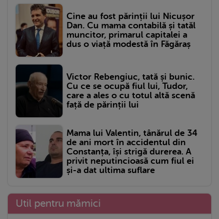
Cine au fost părinții lui Nicușor
Dan. Cu mama contabilă și tatăl
muncitor, primarul capitalei a
dus o viață modestă în Făgăraș
Victor Rebengiuc, tată și bunic.
Cu ce se ocupă fiul lui, Tudor,
care a ales o cu totul altă scenă
față de părinții lui
Mama lui Valentin, tânărul de 34
de ani mort în accidentul din
Constanța, își strigă durerea. A
privit neputincioasă cum fiul ei
și-a dat ultima suflare
Util pentru mămici