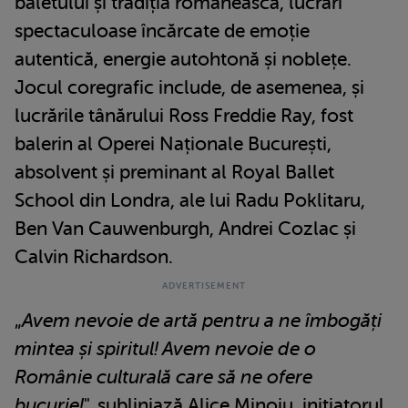
baletului și tradiția românească, lucrări
spectaculoase încărcate de emoție
autentică, energie autohtonă și noblețe.
Jocul coregrafic include, de asemenea, și
lucrările tânărului Ross Freddie Ray, fost
balerin al Operei Naționale București,
absolvent și preminant al Royal Ballet
School din Londra, ale lui Radu Poklitaru,
Ben Van Cauwenburgh, Andrei Cozlac și
Calvin Richardson.
„
Avem nevoie de artă pentru a ne îmbogăți
mintea și spiritul! Avem nevoie de o
Românie culturală care să ne ofere
bucurie!
", subliniază Alice Minoiu, inițiatorul