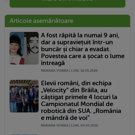
Articole asemănătoare
A fost răpită la numai 9 ani,
dar a supraviețuit într-un
buncăr și chiar a evadat.
Povestea care a șocat o lume
întreagă
MARIANA VOINEA | LUNI, 18.05.2026
Elevii români, din echipa
„Velocity” din Brăila, au
câștigat primele 4 locuri la
Campionatul Mondial de
robotică din SUA. „România
e mândră de voi"
MARIANA VOINEA | LUNI, 04.05.2026