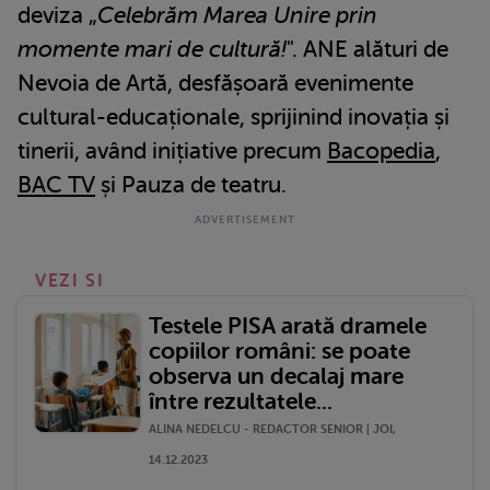
deviza „
Celebrăm Marea Unire prin
momente mari de cultură!
". ANE alături de
Nevoia de Artă, desfășoară evenimente
cultural-educaționale, sprijinind inovația și
tinerii, având inițiative precum
Bacopedia
,
BAC TV
și Pauza de teatru.
VEZI SI
Testele PISA arată dramele
copiilor români: se poate
observa un decalaj mare
între rezultatele...
ALINA NEDELCU - REDACTOR SENIOR | JOI,
14.12.2023