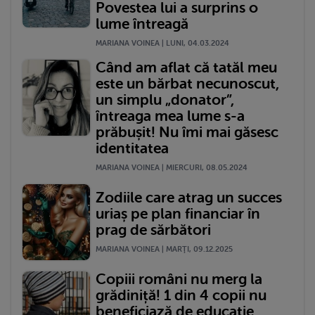
Povestea lui a surprins o
lume întreagă
MARIANA VOINEA | LUNI, 04.03.2024
Când am aflat că tatăl meu
este un bărbat necunoscut,
un simplu „donator”,
întreaga mea lume s-a
prăbușit! Nu îmi mai găsesc
identitatea
MARIANA VOINEA | MIERCURI, 08.05.2024
Zodiile care atrag un succes
uriaș pe plan financiar în
prag de sărbători
MARIANA VOINEA | MARŢI, 09.12.2025
Copiii români nu merg la
grădiniță! 1 din 4 copii nu
beneficiază de educație