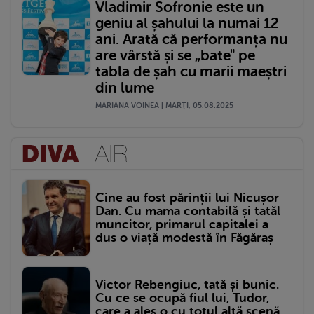
Vladimir Sofronie este un
geniu al șahului la numai 12
ani. Arată că performanța nu
are vârstă și se „bate" pe
tabla de șah cu marii maeștri
din lume
MARIANA VOINEA | MARŢI, 05.08.2025
Cine au fost părinții lui Nicușor
Dan. Cu mama contabilă și tatăl
muncitor, primarul capitalei a
dus o viață modestă în Făgăraș
Victor Rebengiuc, tată și bunic.
Cu ce se ocupă fiul lui, Tudor,
care a ales o cu totul altă scenă