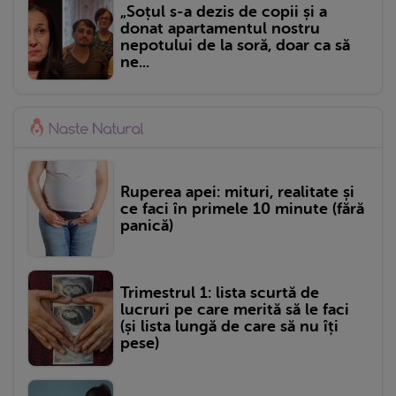
„Soțul s-a dezis de copii și a
donat apartamentul nostru
nepotului de la soră, doar ca să
ne...
Ruperea apei: mituri, realitate și
ce faci în primele 10 minute (fără
panică)
Trimestrul 1: lista scurtă de
lucruri pe care merită să le faci
(și lista lungă de care să nu îți
pese)