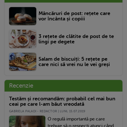
Mâncăruri de post: rețete care
vor încânta și copiii
3 rețete de clătite de post de te
lingi pe degete
Salam de biscuiți: 5 rețete pe
care nici să vrei nu le vei greși
Recenzie
Testăm și recomandăm: probabil cel mai bun
ceai pe care l-am băut vreodată
GABRIELA PALADI - REDACTOR | LUNI, 15.07.2019
O regulă importantă pe care
trebuie să o respecți atunci când