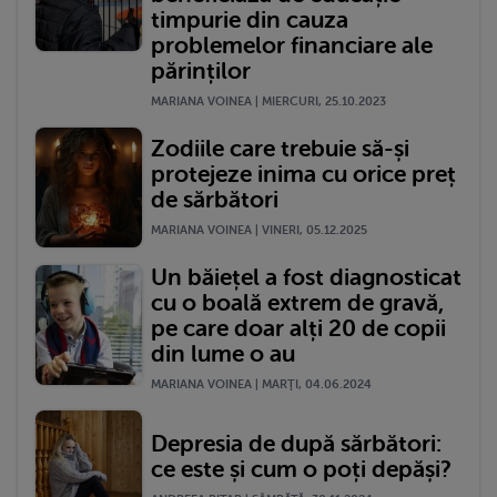
timpurie din cauza
problemelor financiare ale
părinților
MARIANA VOINEA | MIERCURI, 25.10.2023
Zodiile care trebuie să-și
protejeze inima cu orice preț
de sărbători
MARIANA VOINEA | VINERI, 05.12.2025
Un băiețel a fost diagnosticat
cu o boală extrem de gravă,
pe care doar alți 20 de copii
din lume o au
MARIANA VOINEA | MARŢI, 04.06.2024
Depresia de după sărbători:
ce este și cum o poți depăși?