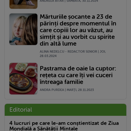
ANDREEA BITAR | SÂMBĂTĂ, 30.11.2024
Mărturiile șocante a 23 de
părinți despre momentul în
care copiii lor au văzut, au
simțit și au vorbit cu spirite
din altă lume
ALINA NEDELCU - REDACTOR SENIOR | JOI,
28.03.2024
Pastrama de oaie la cuptor:
rețeta cu care îți vei cuceri
întreaga familie
ANDRA PURDEA | MARŢI, 28.11.2023
Editorial
4 lucruri pe care le-am conștientizat de Ziua
Mondială a Sănătății Mintale