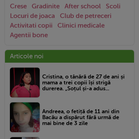
Crese
Gradinite
After school
Scoli
Locuri de joaca
Club de petreceri
Activitati copii
Clinici medicale
Agentii bone
Articole noi
Cristina, o tânără de 27 de ani și
mama a trei copii își strigă
durerea. „Soțul și-a adus...
Andreea, o fetiță de 11 ani din
Bacău a dispărut fără urmă de
mai bine de 3 zile