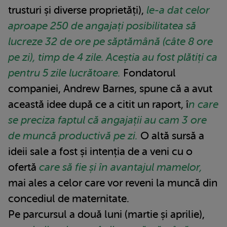
trusturi și diverse proprietăți),
le-a dat celor
aproape 250 de angajați posibilitatea să
lucreze 32 de ore pe săptămână (câte 8 ore
pe zi), timp de 4 zile. Aceștia au fost plătiți ca
pentru 5 zile lucrătoare.
Fondatorul
companiei, Andrew Barnes, spune că a avut
această idee după ce a citit un raport, î
n care
se preciza faptul că angajații au cam 3 ore
de muncă productivă pe zi.
O altă sursă a
ideii sale a fost și intenția de a veni cu o
ofertă
care să fie și în avantajul mamelor,
mai ales a celor care vor reveni la muncă din
concediul de maternitate.
Pe parcursul a două luni (martie și aprilie),