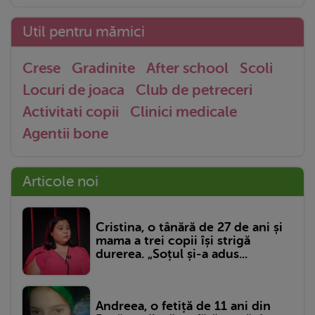
Util pentru mămici
Crese
Gradinite
After school
Scoli
Locuri de joaca
Club de petreceri
Activitati copii
Clinici medicale
Agentii bone
Articole noi
Cristina, o tânără de 27 de ani și
mama a trei copii își strigă
durerea. „Soțul și-a adus...
Andreea, o fetiță de 11 ani din