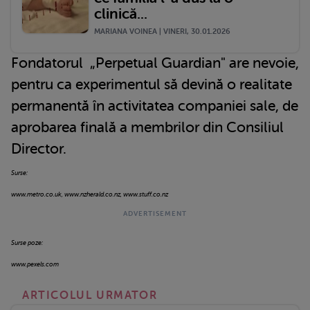
clinică...
MARIANA VOINEA | VINERI, 30.01.2026
Fondatorul „Perpetual Guardian" are nevoie,
pentru ca experimentul să devină o realitate
permanentă în activitatea companiei sale, de
aprobarea finală a membrilor din Consiliul
Director.
Surse:
www.metro.co.uk, www.nzherald.co.nz, www.stuff.co.nz
Surse poze:
www.pexels.com
ARTICOLUL URMATOR