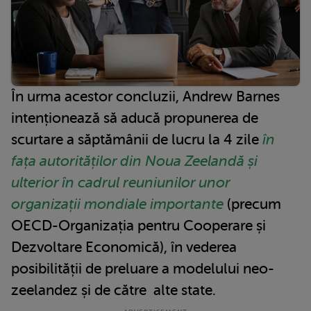
În urma acestor concluzii, Andrew Barnes
intenționează să aducă propunerea de
scurtare a săptămânii de lucru la 4 zile
în
fața autorităților din Noua Zeelandă și
ulterior în cadrul reuniunilor unor
organizații mondiale importante
(precum
OECD-Organizația pentru Cooperare și
Dezvoltare Economică), în vederea
posibilității de preluare a modelului neo-
zeelandez și de către alte state.