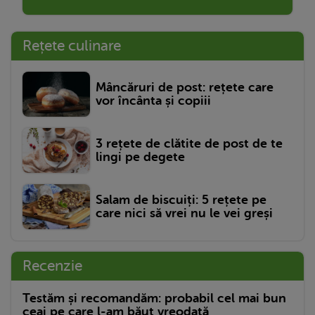
Rețete culinare
Mâncăruri de post: rețete care
vor încânta și copiii
3 rețete de clătite de post de te
lingi pe degete
Salam de biscuiți: 5 rețete pe
care nici să vrei nu le vei greși
Recenzie
Testăm și recomandăm: probabil cel mai bun
ceai pe care l-am băut vreodată