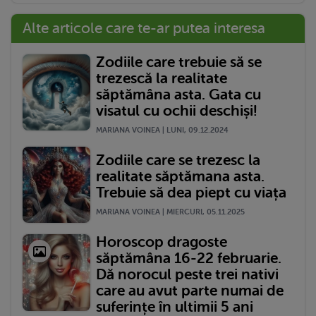
Alte articole care te-ar putea interesa
Zodiile care trebuie să se
trezescă la realitate
săptămâna asta. Gata cu
visatul cu ochii deschiși!
MARIANA VOINEA | LUNI, 09.12.2024
Zodiile care se trezesc la
realitate săptămana asta.
Trebuie să dea piept cu viața
MARIANA VOINEA | MIERCURI, 05.11.2025
Horoscop dragoste
săptămâna 16-22 februarie.
Dă norocul peste trei nativi
care au avut parte numai de
suferințe în ultimii 5 ani