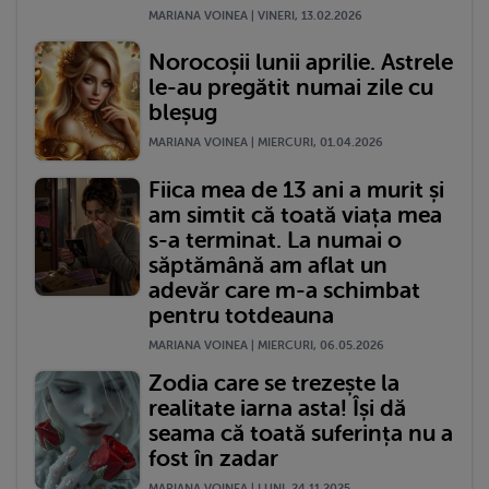
MARIANA VOINEA | VINERI, 13.02.2026
Norocoșii lunii aprilie. Astrele
le-au pregătit numai zile cu
bleșug
MARIANA VOINEA | MIERCURI, 01.04.2026
Fiica mea de 13 ani a murit și
am simtit că toată viața mea
s-a terminat. La numai o
săptămână am aflat un
adevăr care m-a schimbat
pentru totdeauna
MARIANA VOINEA | MIERCURI, 06.05.2026
Zodia care se trezește la
realitate iarna asta! Își dă
seama că toată suferința nu a
fost în zadar
MARIANA VOINEA | LUNI, 24.11.2025