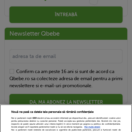
ÎNTREABĂ
Newsletter Qbebe
Confirm ca am peste 16 ani si sunt de acord ca
Qbebe.ro sa colecteze adresa de email pentru a primi
newslettere si e-mail-uri promotionale.
DA, MA ABONEZ LA NEWSLETTER
Nouă ne pasă ca datele tale personale să rămână confidențiale
Noi și partenerii noștri
1019
stocăm și/sau accesăm informații pe dispozitivul dvs., precum identificatorii cookie unici
pentru prelucrarea datelor cu caracter personal. Puteți accepta sau gestiona preferințele dvs. făcând clic mai jos,
respectiv vă puteți opune utilizării unui interes legitim în orice moment pe pagina cu politica de confidențialitate.
Aceste alegeri vor fi raportate partenerilor noștri și nu vă vor afecta navigarea.
Mai multe detalii
Noi si partenerii nostri (retelele de socializare si agentiile de publicitate partenere, precum si furnizorii nostri de