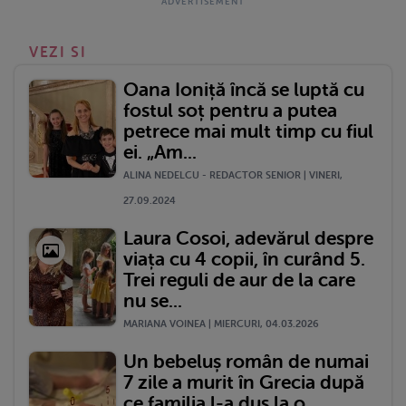
VEZI SI
Oana Ioniță încă se luptă cu
fostul soț pentru a putea
petrece mai mult timp cu fiul
ei. „Am...
ALINA NEDELCU - REDACTOR SENIOR | VINERI,
27.09.2024
Laura Cosoi, adevărul despre
viața cu 4 copii, în curând 5.
Trei reguli de aur de la care
nu se...
MARIANA VOINEA | MIERCURI, 04.03.2026
Un bebeluș român de numai
7 zile a murit în Grecia după
ce familia l-a dus la o