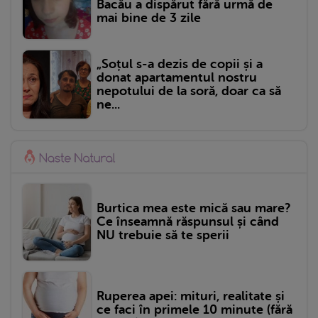
Bacău a dispărut fără urmă de
mai bine de 3 zile
„Soțul s-a dezis de copii și a
donat apartamentul nostru
nepotului de la soră, doar ca să
ne...
Burtica mea este mică sau mare?
Ce înseamnă răspunsul și când
NU trebuie să te sperii
Ruperea apei: mituri, realitate și
ce faci în primele 10 minute (fără