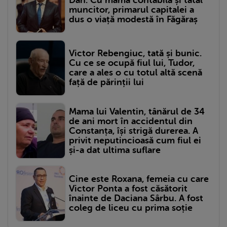
Dan. Cu mama contabilă și tatăl
muncitor, primarul capitalei a
dus o viață modestă în Făgăraș
Victor Rebengiuc, tată și bunic.
Cu ce se ocupă fiul lui, Tudor,
care a ales o cu totul altă scenă
față de părinții lui
Mama lui Valentin, tânărul de 34
de ani mort în accidentul din
Constanța, își strigă durerea. A
privit neputincioasă cum fiul ei
și-a dat ultima suflare
Cine este Roxana, femeia cu care
Victor Ponta a fost căsătorit
înainte de Daciana Sârbu. A fost
coleg de liceu cu prima soție