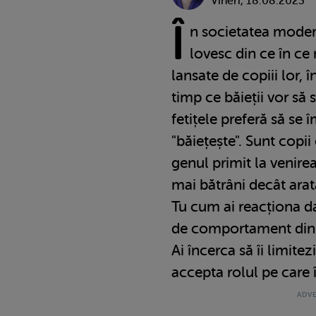
Vineri, 18.08.2023
Î
n societatea modern
lovesc din ce în ce
lansate de copiii lor, î
timp ce băieții vor să 
fetițele preferă să se
"băiețește". Sunt copii
genul primit la venirea
mai bătrâni decât arată
Tu cum ai reacționa da
de comportament din p
Ai încerca să îi limitez
accepta rolul pe care 