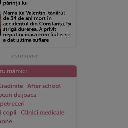
părinții lui
Mama lui Valentin, tânărul
de 34 de ani mort în
accidentul din Constanța, își
strigă durerea. A privit
neputincioasă cum fiul ei și-
a dat ultima suflare
tru mămici
radinite
After school
ocuri de joaca
petreceri
i copii
Clinici medicale
 bone