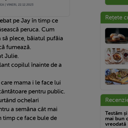
A | VINERI, 22.12.2023
Rețete c
trebat pe Jay în timp ce
găsească peruca. Cum
 să plece, băiatul pufăia
 că fumează.
t Julie.
ant copilul înainte de a
 care mama i le face lui
cântătoare pentru public.
Recenzi
urtând ochelari
ntru a semăna cât mai
Testăm și
n timp ce face bule de
mai bun c
vreodată