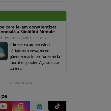
 pe care le-am conștientizat
ondială a Sănătății Mintale
 - PSIHOLOG | MARŢI, 10.10.2023
E firesc ca atunci când
sărbătorim ceva, să ne
gândim mai în profunzime la
lucrul respectiv. Așa se face
că încă...
 pe