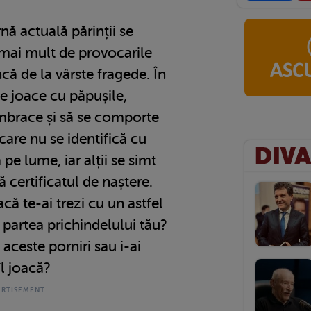
ă actuală părinții se
 mai mult de provocarile
ncă de la vârste fragede. În
se joace cu păpușile,
 îmbrace și să se comporte
 care nu se identifică cu
 pe lume, iar alții se simt
 certificatul de naștere.
că te-ai trezi cu un astfel
artea prichindelului tău?
i aceste porniri sau i-ai
îl joacă?