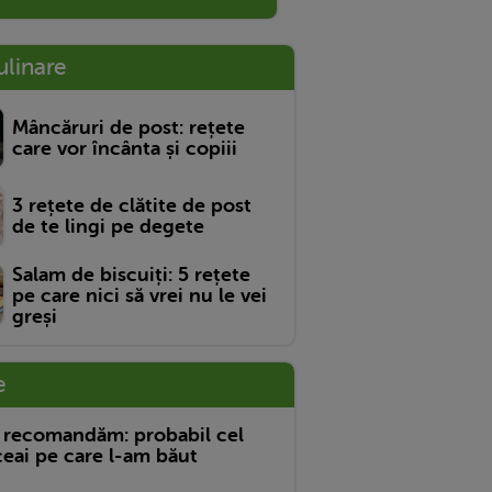
ulinare
Mâncăruri de post: rețete
care vor încânta și copiii
3 rețete de clătite de post
de te lingi pe degete
Salam de biscuiți: 5 rețete
pe care nici să vrei nu le vei
greși
e
 recomandăm: probabil cel
eai pe care l-am băut