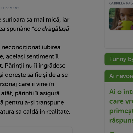
GABRIELA PALA
e surioara sa mai mică, iar
sea spunând “
ce drăgălașă
ă necondiționat iubirea
e, același sentiment îl
Funny b
. Părinții nu îi îngrădesc
și dorește să fie și de a se
Ai nevoi
sonaj care îi vine în
Ai o în
tât, părinții îi asigură
care vr
ră pentru a-și transpune
primeșt
tura sa caldă în realitate.
răspun