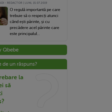
DI - REDACTOR | LUNI, 15.07.2019
O regulă importantă pe care
trebuie să o respecți atunci
când ești părinte, și cu
precădere acel părinte care
este principalul...
y Qbebe
e de un răspuns?
trebare la
ei să
i
s?