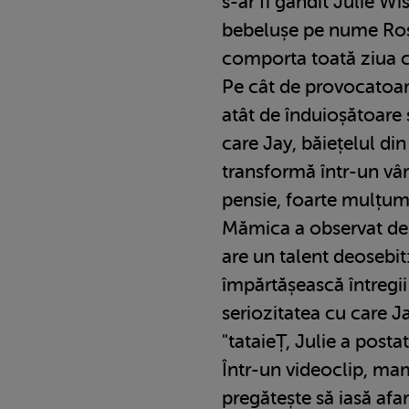
s-ar fi gândit Julie Wi
bebelușe pe nume Rose,
comporta toată ziua c
Pe cât de provocatoare
atât de înduioșătoare
care Jay, băiețelul di
transformă într-un vârs
pensie, foarte mulțumit
Mămica a observat de f
are un talent deosebit:
împărtășească întregii
seriozitatea cu care Ja
"tataieȚ, Julie a postat
Într-un videoclip, mam
pregătește să iasă afar