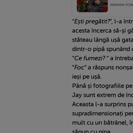
MARIANA VOINE
“
Ești pregătit?
“, l-a în
acesta încerca să-și 
stăteau lângă ușă gata
dintr-o pipă spunând
“
Ce fumezi?
“ a întreba
“
Foc
“ a răspuns nonșal
ieși pe ușă.
Până și fotografiile pe
Jay sunt extrem de în
Aceasta l-a surprins p
supradimensionați pe
mult cu un bătrânel, î
săpun cu pipa.