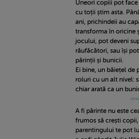
Uneori copiii pot face 
cu toții știm asta. Până
ani, prichindeii au cap
transforma în oricine ș
jocului, pot deveni su
răufăcători, sau își pot
părinții și bunicii.
Ei bine, un băiețel de
roluri cu un alt nivel:
chiar arată ca un buni
A fi părinte nu este c
frumos să crești copii
parentingului te pot lu