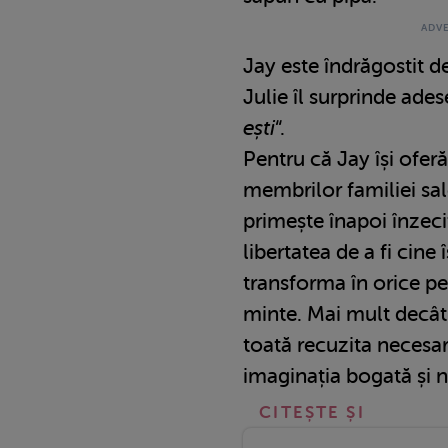
Jay este îndrăgostit d
Julie îl surprinde ade
ești
“.
Pentru că Jay își ofer
membrilor familiei sal
primește înapoi înzecit
libertatea de a fi cine î
transforma în orice per
minte. Mai mult decât a
toată recuzita necesa
imaginația bogată și na