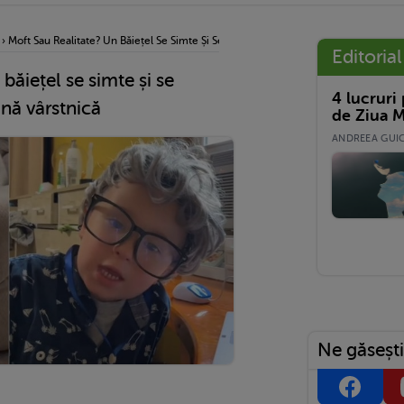
›
Moft Sau Realitate? Un Băiețel Se Simte Și Se Comportă Ca O Persoană Vârstnică
Editorial
băiețel se simte și se
4 lucruri
nă vârstnică
de Ziua M
ANDREEA GUICĂ
Ne găsești