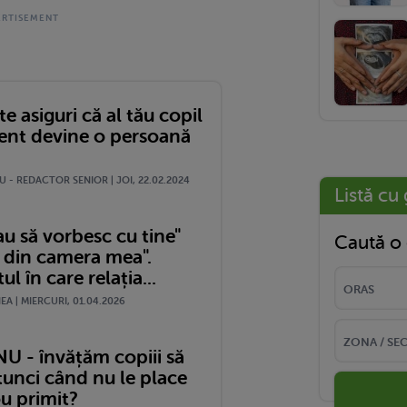
e asiguri că al tău copil
ent devine o persoană
 - REDACTOR SENIOR | JOI, 22.02.2024
Listă cu 
u să vorbesc cu tine"
Caută o 
i din camera mea".
 în care relația...
A | MIERCURI, 01.04.2026
NU - învățăm copiii să
tunci când nu le place
u primit?