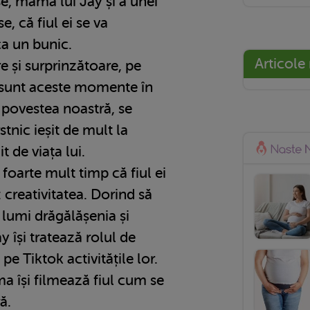
se, mama lui Jay și a unei
 că fiul ei se va
a un bunic.
Articole
 și surprinzătoare, pe
 sunt aceste momente în
n povestea noastră, se
tnic ieșit de mult la
 de viața lui.
oarte mult timp că fiul ei
 creativitatea. Dorind să
 lumi drăgălășenia și
y își tratează rolul de
 pe Tiktok activitățile lor.
a își filmează fiul cum se
ă.