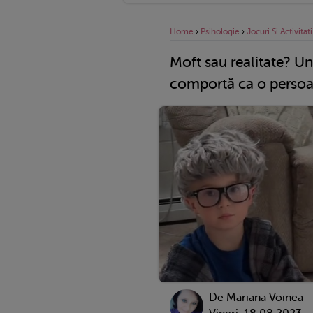
Home
›
Psihologie
›
Jocuri Si Activitati
Moft sau realitate? Un 
comportă ca o persoa
De
Mariana Voinea