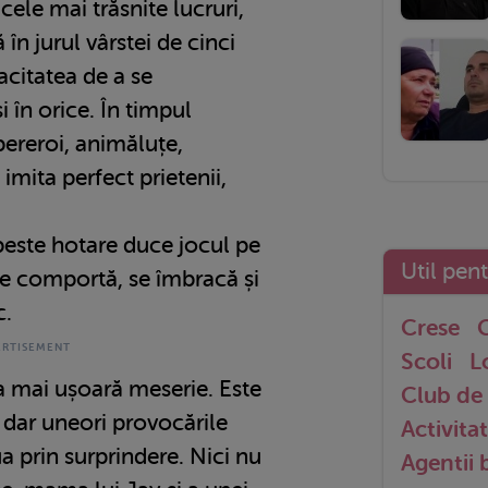
cele mai trăsnite lucruri,
 în jurul vârstei de cinci
acitatea de a se
i în orice. În timpul
pereroi, animăluțe,
 imita perfect prietenii,
 peste hotare duce jocul pe
Util pen
 se comportă, se îmbracă și
c.
Crese
G
Scoli
L
ea mai ușoară meserie. Este
Club de 
, dar uneori provocările
Activitat
a prin surprindere. Nici nu
Agentii