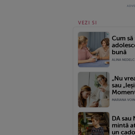
VEZI SI
Cum să t
adolesc
bună
ALINA NEDELCU
„Nu vrea
sau „Ieș
Momentul
MARIANA VOINE
DA sau 
mintă a
un cado