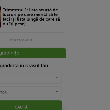
Trimestrul 1: lista scurtă de
lucruri pe care merită să le
faci (și lista lungă de care să
nu îți pese)
grădinițe
grădință în orașul tău
CAUTĂ