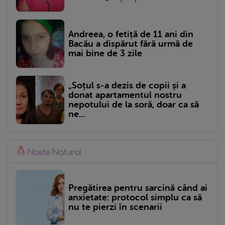
Andreea, o fetiță de 11 ani din
Bacău a dispărut fără urmă de
mai bine de 3 zile
„Soțul s-a dezis de copii și a
donat apartamentul nostru
nepotului de la soră, doar ca să
ne...
Pregătirea pentru sarcină când ai
anxietate: protocol simplu ca să
nu te pierzi în scenarii