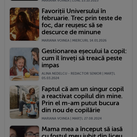
MARIANA VOINEA | LUNI, 23.10.2023
Favoriții Universului în
februarie. Trec prin teste de
foc, dar reușesc să se
descurce de minune
MARIANA VOINEA | MIERCURI, 14.01.2026
Gestionarea eșecului la copil:
cum îl înveți să treacă peste
impas
ALINA NEDELCU - REDACTOR SENIOR | MARŢI,
05.03.2024
Faptul că am un singur copil
a reactivat copilul din mine.
Prin el m-am putut bucura
din nou de copilărie
MARIANA VOINEA | MARŢI, 27.08.2024
Mama mea a început să iasă
cu fostul meu iubit din liceu.