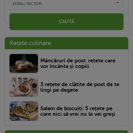
CAUTĂ
Rețete culinare
Mâncăruri de post: rețete care
vor încânta și copiii
3 rețete de clătite de post de te
lingi pe degete
Salam de biscuiți: 5 rețete pe
care nici să vrei nu le vei greși