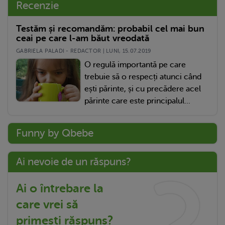
Recenzie
Testăm și recomandăm: probabil cel mai bun
ceai pe care l-am băut vreodată
GABRIELA PALADI - REDACTOR | LUNI, 15.07.2019
O regulă importantă pe care
trebuie să o respecți atunci când
ești părinte, și cu precădere acel
părinte care este principalul...
Funny by Qbebe
Ai nevoie de un răspuns?
Ai o întrebare la
care vrei să
primești răspuns?