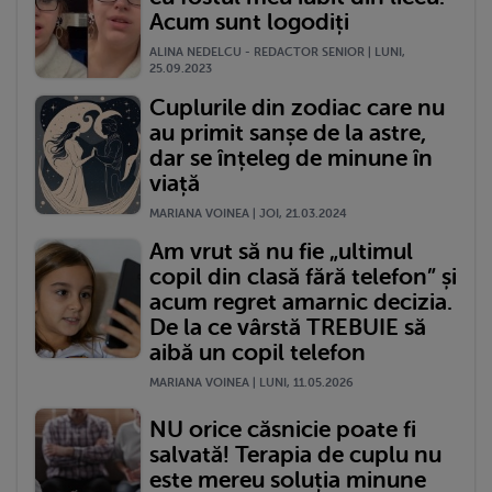
Acum sunt logodiți
ALINA NEDELCU - REDACTOR SENIOR | LUNI,
25.09.2023
Cuplurile din zodiac care nu
au primit sanșe de la astre,
dar se înțeleg de minune în
viață
MARIANA VOINEA | JOI, 21.03.2024
Am vrut să nu fie „ultimul
copil din clasă fără telefon” și
acum regret amarnic decizia.
De la ce vârstă TREBUIE să
aibă un copil telefon
MARIANA VOINEA | LUNI, 11.05.2026
NU orice căsnicie poate fi
salvată! Terapia de cuplu nu
este mereu soluția minune