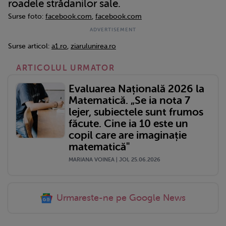
roadele strădanilor sale.
Surse foto:
facebook.com
,
facebook.com
Surse articol:
a1.ro
,
ziarulunirea.ro
ARTICOLUL URMATOR
Evaluarea Națională 2026 la
Matematică. „Se ia nota 7
lejer, subiectele sunt frumos
făcute. Cine ia 10 este un
copil care are imaginație
matematică"
MARIANA VOINEA | JOI, 25.06.2026
Urmareste-ne pe Google News