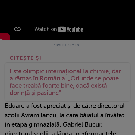
Este olimpic internațional la chimie, dar
a rămas în România. „Oriunde se poate
face treabă foarte bine, dacă există
dorință și pasiune”
Eduard a fost apreciat și de către directorul
școlii Avram Iancu, la care băiatul a învățat
în etapa gimnazială. Gabriel Bucur,
directorul școlii, a lăudat performanțele