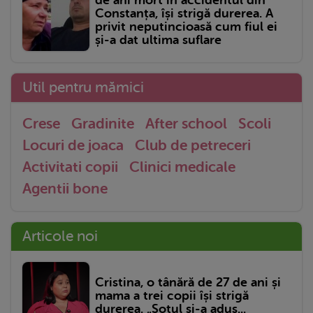
Constanța, își strigă durerea. A
privit neputincioasă cum fiul ei
și-a dat ultima suflare
Util pentru mămici
Crese
Gradinite
After school
Scoli
Locuri de joaca
Club de petreceri
Activitati copii
Clinici medicale
Agentii bone
Articole noi
Cristina, o tânără de 27 de ani și
mama a trei copii își strigă
durerea. „Soțul și-a adus...