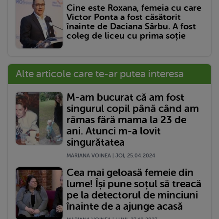
Cine este Roxana, femeia cu care
Victor Ponta a fost căsătorit
înainte de Daciana Sârbu. A fost
coleg de liceu cu prima soție
Alte articole care te-ar putea interesa
M-am bucurat că am fost
singurul copil până când am
rămas fără mama la 23 de
ani. Atunci m-a lovit
singurătatea
MARIANA VOINEA | JOI, 25.04.2024
Cea mai geloasă femeie din
lume! Își pune soțul să treacă
pe la detectorul de minciuni
înainte de a ajunge acasă