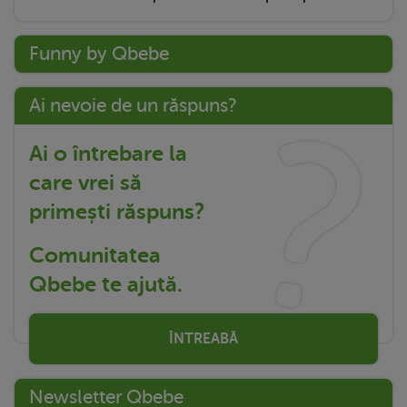
Funny by Qbebe
Ai nevoie de un răspuns?
Ai o întrebare la
care vrei să
primești răspuns?
Comunitatea
Qbebe te ajută.
ÎNTREABĂ
Newsletter Qbebe