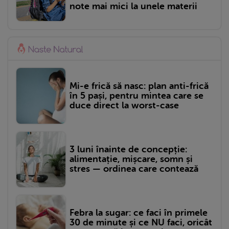
note mai mici la unele materii
Mi-e frică să nasc: plan anti-frică
în 5 pași, pentru mintea care se
duce direct la worst-case
3 luni înainte de concepție:
alimentație, mișcare, somn și
stres — ordinea care contează
Febra la sugar: ce faci în primele
30 de minute și ce NU faci, oricât