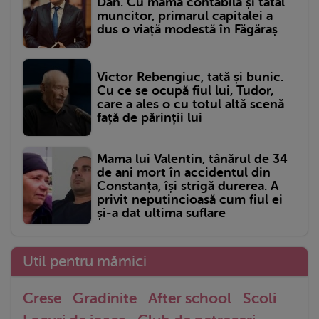
Dan. Cu mama contabilă și tatăl
muncitor, primarul capitalei a
dus o viață modestă în Făgăraș
Victor Rebengiuc, tată și bunic.
Cu ce se ocupă fiul lui, Tudor,
care a ales o cu totul altă scenă
față de părinții lui
Mama lui Valentin, tânărul de 34
de ani mort în accidentul din
Constanța, își strigă durerea. A
privit neputincioasă cum fiul ei
și-a dat ultima suflare
Util pentru mămici
Crese
Gradinite
After school
Scoli