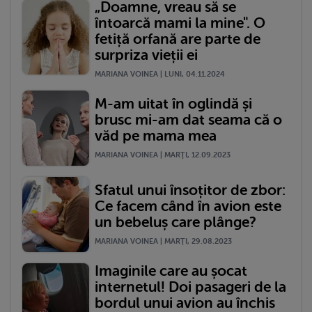
„Doamne, vreau să se
întoarcă mami la mine". O
fetiță orfană are parte de
surpriza vieții ei
MARIANA VOINEA | LUNI, 04.11.2024
M-am uitat în oglindă și
brusc mi-am dat seama că o
văd pe mama mea
MARIANA VOINEA | MARŢI, 12.09.2023
Sfatul unui însoțitor de zbor:
Ce facem când în avion este
un bebeluș care plânge?
MARIANA VOINEA | MARŢI, 29.08.2023
Imaginile care au șocat
internetul! Doi pasageri de la
bordul unui avion au închis