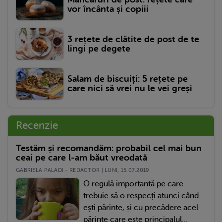
vor încânta și copiii
3 rețete de clătite de post de te
lingi pe degete
Salam de biscuiți: 5 rețete pe
care nici să vrei nu le vei greși
Recenzie
Testăm și recomandăm: probabil cel mai bun
ceai pe care l-am băut vreodată
GABRIELA PALADI - REDACTOR | LUNI, 15.07.2019
O regulă importantă pe care
trebuie să o respecți atunci când
ești părinte, și cu precădere acel
părinte care este principalul...