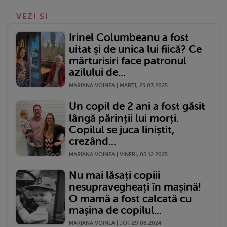
VEZI SI
Irinel Columbeanu a fost
uitat și de unica lui fiică? Ce
mărturisiri face patronul
azilului de...
MARIANA VOINEA | MARŢI, 25.03.2025
Un copil de 2 ani a fost găsit
lângă părinții lui morți.
Copilul se juca liniștit,
crezând...
MARIANA VOINEA | VINERI, 05.12.2025
Nu mai lăsați copiii
nesupravegheați în mașină!
O mamă a fost calcată cu
mașina de copilul...
MARIANA VOINEA | JOI, 29.08.2024