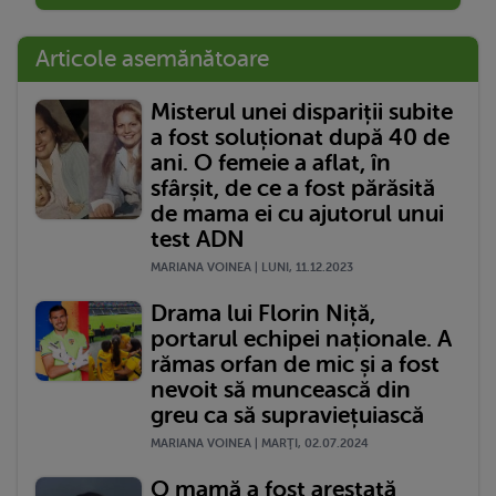
Articole asemănătoare
Misterul unei dispariții subite
a fost soluționat după 40 de
ani. O femeie a aflat, în
sfârșit, de ce a fost părăsită
de mama ei cu ajutorul unui
test ADN
MARIANA VOINEA | LUNI, 11.12.2023
Drama lui Florin Niță,
portarul echipei naționale. A
rămas orfan de mic și a fost
nevoit să muncească din
greu ca să supraviețuiască
MARIANA VOINEA | MARŢI, 02.07.2024
O mamă a fost arestată