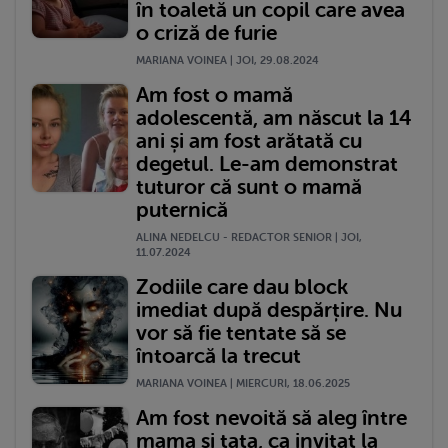
în toaletă un copil care avea
o criză de furie
MARIANA VOINEA | JOI, 29.08.2024
Am fost o mamă
adolescentă, am născut la 14
ani și am fost arătată cu
degetul. Le-am demonstrat
tuturor că sunt o mamă
puternică
ALINA NEDELCU - REDACTOR SENIOR | JOI,
11.07.2024
Zodiile care dau block
imediat după despărțire. Nu
vor să fie tentate să se
întoarcă la trecut
MARIANA VOINEA | MIERCURI, 18.06.2025
Am fost nevoită să aleg între
mama și tata, ca invitat la