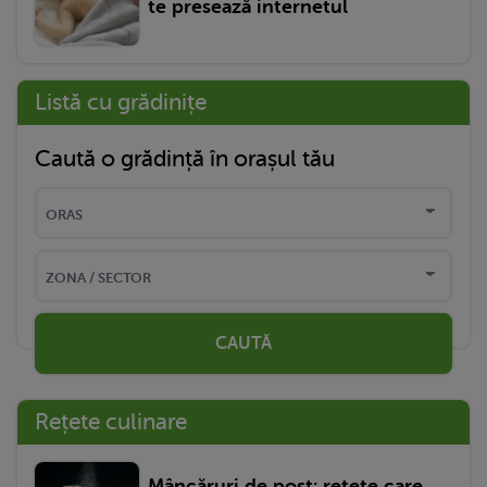
te presează internetul
Listă cu grădinițe
Caută o grădință în orașul tău
CAUTĂ
Rețete culinare
Mâncăruri de post: rețete care