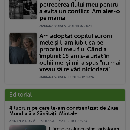
petrecerea fiului meu pentru
a evita un conflict. Am ales-o
pe mama
MARIANA VOINEA | JOI, 18.07.2024
Am adoptat copilul surorii
mele și l-am iubit ca pe
propriul meu fiu. Când a
împlinit 18 ani s-a uitat în
ochii mei și mi-a spus "nu mai
vreau să te văd niciodată"
MARIANA VOINEA | LUNI, 26.01.2026
Editorial
4 lucruri pe care le-am conștientizat de Ziua
Mondială a Sănătății Mintale
ANDREEA GUICĂ - PSIHOLOG | MARŢI, 10.10.2023
E firesc ca atunci când sărbătorim