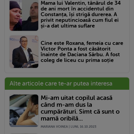
Mama lui Valentin, tânărul de 34
de ani mort în accidentul din
Constanța, își strigă durerea. A
privit neputincioasă cum fiul ei
și-a dat ultima suflare
Cine este Roxana, femeia cu care
Victor Ponta a fost căsătorit
înainte de Daciana Sârbu. A fost
coleg de liceu cu prima soție
Alte articole care te-ar putea interesa
Mi-am uitat copilul acasă
când m-am dus la
cumpărături. Simt că sunt o
mamă oribilă...
MARIANA VOINEA | LUNI, 16.10.2023