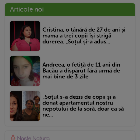
Articole noi
Cristina, o tânără de 27 de ani și
mama a trei copii își strigă
durerea. „Soțul și-a adus...
Andreea, o fetiță de 11 ani din
Bacău a dispărut fără urmă de
mai bine de 3 zile
„Soțul s-a dezis de copii și a
donat apartamentul nostru
nepotului de la soră, doar ca să
ne...