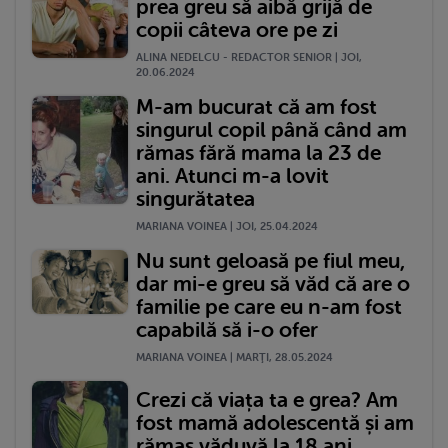
prea greu să aibă grijă de
copii câteva ore pe zi
ALINA NEDELCU - REDACTOR SENIOR | JOI,
20.06.2024
M-am bucurat că am fost
singurul copil până când am
rămas fără mama la 23 de
ani. Atunci m-a lovit
singurătatea
MARIANA VOINEA | JOI, 25.04.2024
Nu sunt geloasă pe fiul meu,
dar mi-e greu să văd că are o
familie pe care eu n-am fost
capabilă să i-o ofer
MARIANA VOINEA | MARŢI, 28.05.2024
Crezi că viața ta e grea? Am
fost mamă adolescentă și am
rămas văduvă la 18 ani