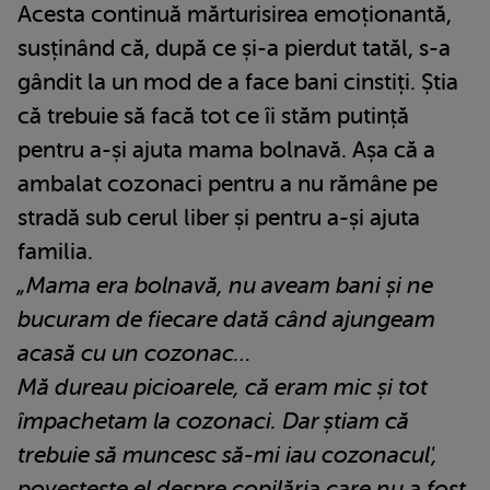
Acesta continuă mărturisirea emoționantă,
susținând că, după ce și-a pierdut tatăl, s-a
gândit la un mod de a face bani cinstiți. Știa
că trebuie să facă tot ce îi stăm putință
pentru a-și ajuta mama bolnavă. Așa că a
ambalat cozonaci pentru a nu rămâne pe
stradă sub cerul liber și pentru a-și ajuta
familia.
„Mama era bolnavă, nu aveam bani și ne
bucuram de fiecare dată când ajungeam
acasă cu un cozonac…
Mă dureau picioarele, că eram mic și tot
împachetam la cozonaci. Dar știam că
trebuie să muncesc să-mi iau cozonacul',
povestește el despre copilăria care nu a fost