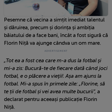
Pesemne că vecina a simțit imediat talentul
și dăruirea, precum și dorința și ambiția
băiatului de a face bani, încât a fost sigură că
Florin Niță va ajunge cândva un om mare.
„Tot ea a fost cea care m-a dus la fotbal şi
mi-a zis: Bucură-te de fiecare dată când joci
fotbal, e o plăcere a vieţii!. Așa am ajuns la
fotbal. Mi-a spus în primele zile: „Florine, să
te ții de fotbal și vei avea multe bucurii”,
a
declarat pentru aceeași publicație Florin
Niță.