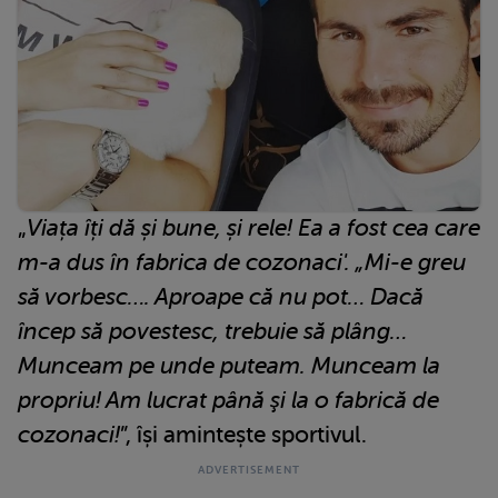
„
Viața îți dă și bune, și rele! Ea a fost cea care
m-a dus în fabrica de cozonaci'. „Mi-e greu
să vorbesc…. Aproape că nu pot… Dacă
încep să povestesc, trebuie să plâng…
Munceam pe unde puteam. Munceam la
propriu! Am lucrat până şi la o fabrică de
cozonaci!
”, își amintește sportivul.