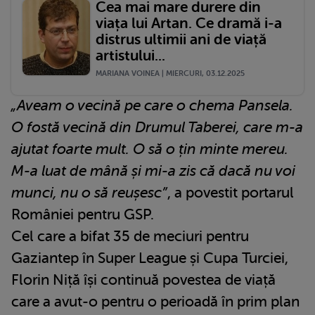
Cea mai mare durere din
viața lui Artan. Ce dramă i-a
distrus ultimii ani de viață
artistului...
MARIANA VOINEA | MIERCURI, 03.12.2025
„Aveam o vecină pe care o chema Pansela.
O fostă vecină din Drumul Taberei, care m-a
ajutat foarte mult. O să o țin minte mereu.
M-a luat de mână și mi-a zis că dacă nu voi
munci, nu o să reușesc”
, a povestit portarul
României pentru GSP.
Cel care a bifat 35 de meciuri pentru
Gaziantep în Super League și Cupa Turciei,
Florin Niță își continuă povestea de viață
care a avut-o pentru o perioadă în prim plan