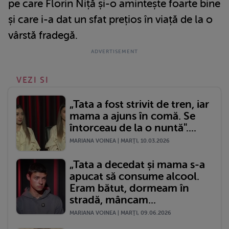
pe care Florin Niță și-o amintește foarte bine
și care i-a dat un sfat prețios în viață de la o
vârstă fradegă.
VEZI SI
„Tata a fost strivit de tren, iar
mama a ajuns în comă. Se
întorceau de la o nuntă"....
MARIANA VOINEA | MARŢI, 10.03.2026
„Tata a decedat și mama s-a
apucat să consume alcool.
Eram bătut, dormeam în
stradă, mâncam...
MARIANA VOINEA | MARŢI, 09.06.2026