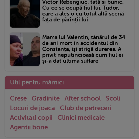
Victor Rebengiuc, tată și bunic.
Cu ce se ocupă fiul lui, Tudor,
care a ales o cu totul altă scenă
față de părinții lui
Mama lui Valentin, tânărul de 34
de ani mort în accidentul din
Constanța, își strigă durerea. A
privit neputincioasă cum fiul ei
și-a dat ultima suflare
Util pentru mămici
Crese
Gradinite
After school
Scoli
Locuri de joaca
Club de petreceri
Activitati copii
Clinici medicale
Agentii bone