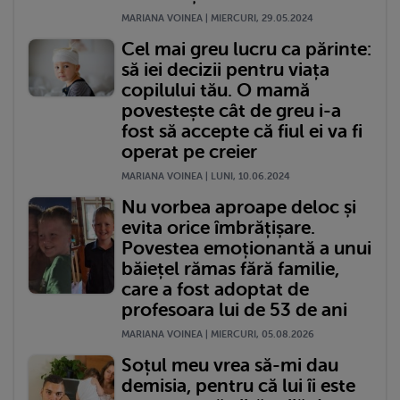
MARIANA VOINEA | MIERCURI, 29.05.2024
Cel mai greu lucru ca părinte:
să iei decizii pentru viața
copilului tău. O mamă
povestește cât de greu i-a
fost să accepte că fiul ei va fi
operat pe creier
MARIANA VOINEA | LUNI, 10.06.2024
Nu vorbea aproape deloc și
evita orice îmbrățișare.
Povestea emoționantă a unui
băiețel rămas fără familie,
care a fost adoptat de
profesoara lui de 53 de ani
MARIANA VOINEA | MIERCURI, 05.08.2026
Soțul meu vrea să-mi dau
demisia, pentru că lui îi este