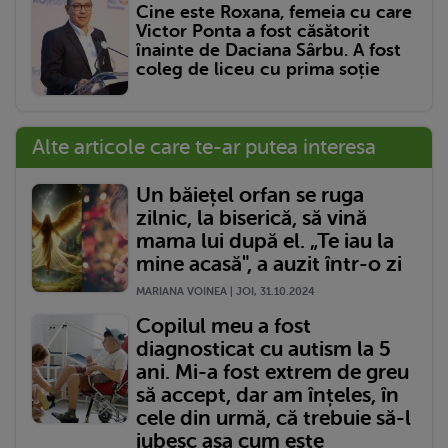
Cine este Roxana, femeia cu care
Victor Ponta a fost căsătorit
înainte de Daciana Sârbu. A fost
coleg de liceu cu prima soție
Alte articole care te-ar putea interesa
Un băiețel orfan se ruga
zilnic, la biserică, să vină
mama lui după el. „Te iau la
mine acasă", a auzit într-o zi
MARIANA VOINEA | JOI, 31.10.2024
Copilul meu a fost
diagnosticat cu autism la 5
ani. Mi-a fost extrem de greu
să accept, dar am înțeles, în
cele din urmă, că trebuie să-l
iubesc așa cum este