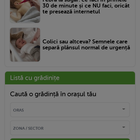
30 de minute și ce NU faci, oricât
te presează internetul
Colici sau altceva? Semnele care
separă plânsul normal de urgență
Listă cu grădinițe
Caută o grădință în orașul tău