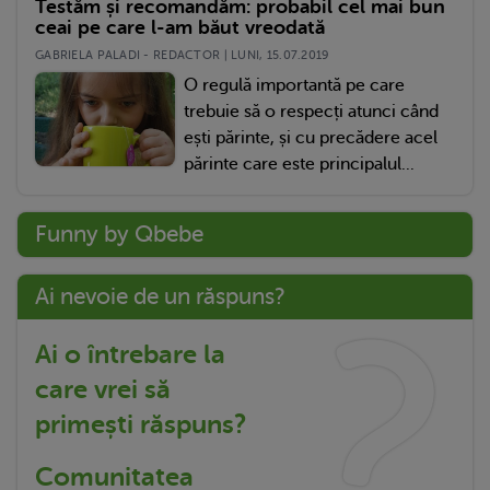
Testăm și recomandăm: probabil cel mai bun
ceai pe care l-am băut vreodată
GABRIELA PALADI - REDACTOR | LUNI, 15.07.2019
O regulă importantă pe care
trebuie să o respecți atunci când
ești părinte, și cu precădere acel
părinte care este principalul...
Funny by Qbebe
Ai nevoie de un răspuns?
Ai o întrebare la
care vrei să
primești răspuns?
Comunitatea