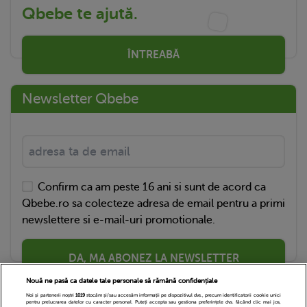
Qbebe te ajută.
ÎNTREABĂ
Newsletter Qbebe
Confirm ca am peste 16 ani si sunt de acord ca
Qbebe.ro sa colecteze adresa de email pentru a primi
newslettere si e-mail-uri promotionale.
DA, MA ABONEZ LA NEWSLETTER
Nouă ne pasă ca datele tale personale să rămână confidențiale
Noi și partenerii noștri
1019
stocăm și/sau accesăm informații pe dispozitivul dvs., precum identificatorii cookie unici
pentru prelucrarea datelor cu caracter personal. Puteți accepta sau gestiona preferințele dvs. făcând clic mai jos,