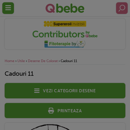
Home
›
Utile
›
Desene De Colorat
›
Cadouri 11
Cadouri 11
Vezi categorii desene
Printeaza