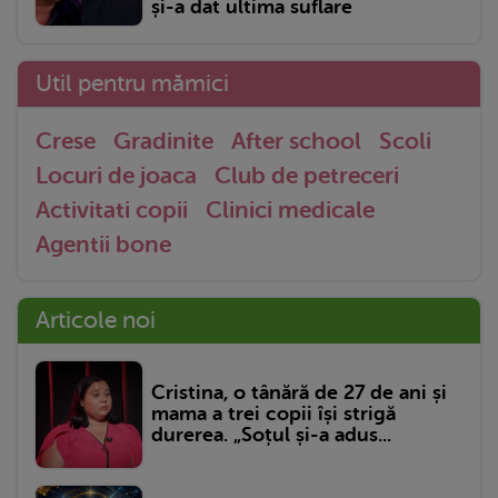
și-a dat ultima suflare
Util pentru mămici
Crese
Gradinite
After school
Scoli
Locuri de joaca
Club de petreceri
Activitati copii
Clinici medicale
Agentii bone
Articole noi
Cristina, o tânără de 27 de ani și
mama a trei copii își strigă
durerea. „Soțul și-a adus...