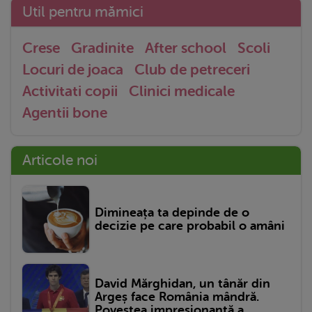
Util pentru mămici
Crese
Gradinite
After school
Scoli
Locuri de joaca
Club de petreceri
Activitati copii
Clinici medicale
Agentii bone
Articole noi
Dimineața ta depinde de o
decizie pe care probabil o amâni
David Mărghidan, un tânăr din
Argeș face România mândră.
Povestea impresionantă a...