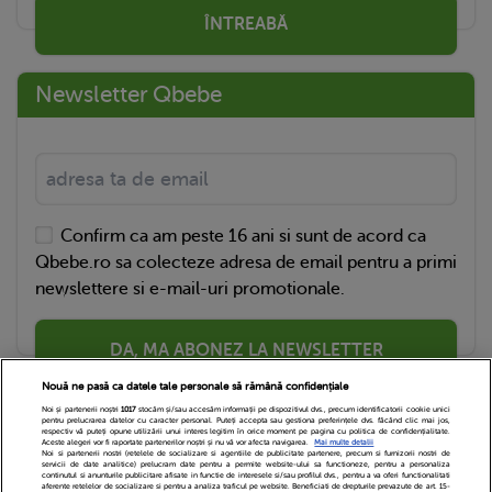
ÎNTREABĂ
Newsletter Qbebe
Confirm ca am peste 16 ani si sunt de acord ca
Qbebe.ro sa colecteze adresa de email pentru a primi
newslettere si e-mail-uri promotionale.
DA, MA ABONEZ LA NEWSLETTER
Nouă ne pasă ca datele tale personale să rămână confidențiale
Noi și partenerii noștri
1017
stocăm și/sau accesăm informații pe dispozitivul dvs., precum identificatorii cookie unici
pentru prelucrarea datelor cu caracter personal. Puteți accepta sau gestiona preferințele dvs. făcând clic mai jos,
respectiv vă puteți opune utilizării unui interes legitim în orice moment pe pagina cu politica de confidențialitate.
Aceste alegeri vor fi raportate partenerilor noștri și nu vă vor afecta navigarea.
Mai multe detalii
Noi si partenerii nostri (retelele de socializare si agentiile de publicitate partenere, precum si furnizorii nostri de
servicii de date analitice) prelucram date pentru a permite website-ului sa functioneze, pentru a personaliza
continutul si anunturile publicitare afisate in functie de interesele si/sau profilul dvs., pentru a va oferi functionalitati
aferente retelelor de socializare si pentru a analiza traficul pe website. Beneficiati de drepturile prevazute de art. 15-