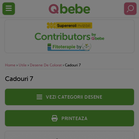
Home
›
Utile
›
Desene De Colorat
›
Cadouri 7
Cadouri 7
Vezi categorii desene
Printeaza