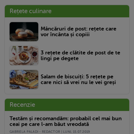
Rețete culinare
Mâncăruri de post: rețete care
vor încânta și copiii
3 rețete de clătite de post de te
lingi pe degete
Salam de biscuiți: 5 rețete pe
care nici să vrei nu le vei greși
Recenzie
Testăm și recomandăm: probabil cel mai bun
ceai pe care l-am băut vreodată
GABRIELA PALADI - REDACTOR | LUNI, 15.07.2019