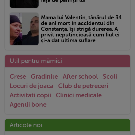
față de părinții lui
Mama lui Valentin, tânărul de 34
de ani mort în accidentul din
Constanța, își strigă durerea. A
privit neputincioasă cum fiul ei
și-a dat ultima suflare
Util pentru mămici
Crese
Gradinite
After school
Scoli
Locuri de joaca
Club de petreceri
Activitati copii
Clinici medicale
Agentii bone
Articole noi