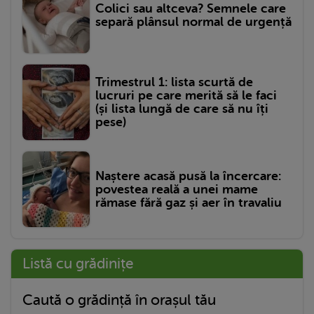
Colici sau altceva? Semnele care
separă plânsul normal de urgență
Trimestrul 1: lista scurtă de
lucruri pe care merită să le faci
(și lista lungă de care să nu îți
pese)
Naștere acasă pusă la încercare:
povestea reală a unei mame
rămase fără gaz și aer în travaliu
Listă cu grădinițe
Caută o grădință în orașul tău