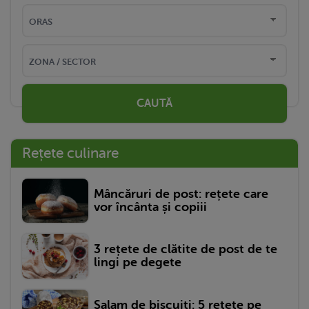
CAUTĂ
Rețete culinare
Mâncăruri de post: rețete care
vor încânta și copiii
3 rețete de clătite de post de te
lingi pe degete
Salam de biscuiți: 5 rețete pe