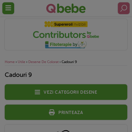
Home
›
Utile
›
Desene De Colorat
›
Cadouri 9
Cadouri 9
Vezi categorii desene
Printeaza