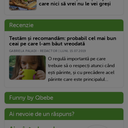
care nici să vrei nu le vei greși
Recenzie
Testăm și recomandăm: probabil cel mai bun
ceai pe care l-am băut vreodată
GABRIELA PALADI - REDACTOR | LUNI, 15.07.2019
O regulă importantă pe care
trebuie să o respecți atunci când
ești părinte, și cu precădere acel
părinte care este principalul...
Funny by Qbebe
Ai nevoie de un răspuns?