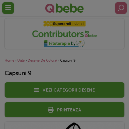
Home
›
Utile
›
Desene De Colorat
›
Capsuni 9
Capsuni 9
Vezi categorii desene
Printeaza