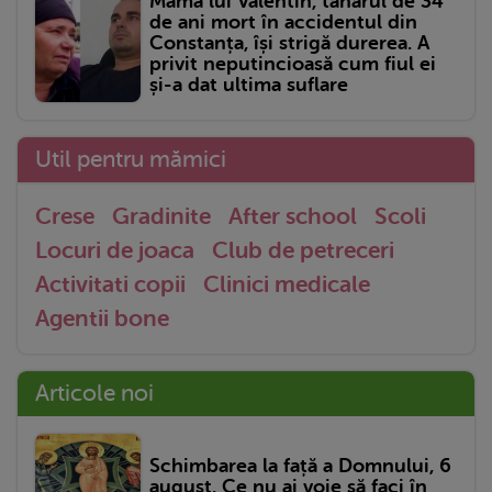
Mama lui Valentin, tânărul de 34
de ani mort în accidentul din
Constanța, își strigă durerea. A
privit neputincioasă cum fiul ei
și-a dat ultima suflare
Util pentru mămici
Crese
Gradinite
After school
Scoli
Locuri de joaca
Club de petreceri
Activitati copii
Clinici medicale
Agentii bone
Articole noi
Schimbarea la față a Domnului, 6
august. Ce nu ai voie să faci în