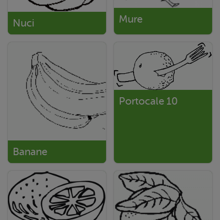
Mure
Nuci
Portocale 10
Banane