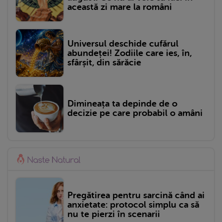
această zi mare la români
Universul deschide cufărul
abundeței! Zodiile care ies, în,
sfârșit, din sărăcie
Dimineața ta depinde de o
decizie pe care probabil o amâni
Pregătirea pentru sarcină când ai
anxietate: protocol simplu ca să
nu te pierzi în scenarii