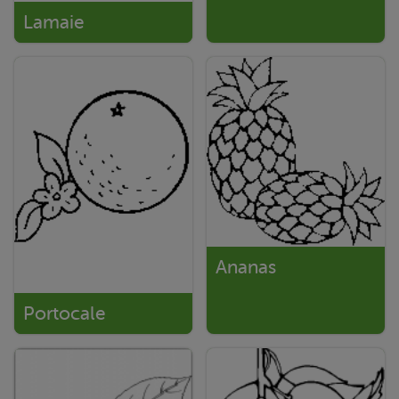
Lamaie
Ananas
Portocale