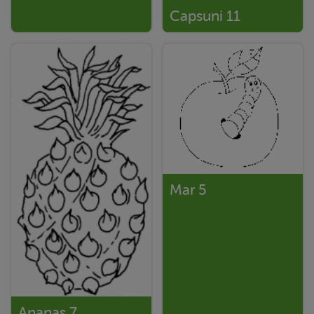
Capsuni 11
Mar 5
Ananas 7