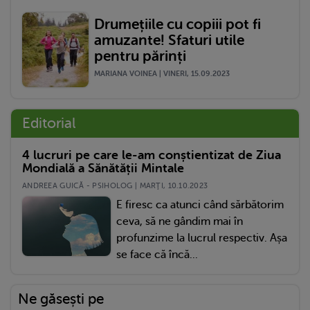
Drumețiile cu copiii pot fi
amuzante! Sfaturi utile
pentru părinți
MARIANA VOINEA | VINERI, 15.09.2023
Editorial
4 lucruri pe care le-am conștientizat de Ziua
Mondială a Sănătății Mintale
ANDREEA GUICĂ - PSIHOLOG | MARŢI, 10.10.2023
E firesc ca atunci când sărbătorim
ceva, să ne gândim mai în
profunzime la lucrul respectiv. Așa
se face că încă...
Ne găsești pe