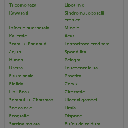
Tricomonaza
Lipotimie
Kawasaki
Sindromul oboselii
cronice
Infectie puerperala
Miopie
Kaliemie
Acut
Scara lui Parinaud
Leptocitoza ereditara
Jejun
Spondilita
Himen
Pelagra
Uretra
Leucoencefalita
Fisura anala
Proctita
Efelida
Cervix
Linii Beau
Citostatic
Semnul lui Chattman
Ulcer al gambei
Soc caloric
Limfa
Ecografie
Dispnee
Sarcina molara
Bufeu de caldura