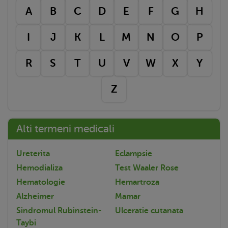
A
B
C
D
E
F
G
H
I
J
K
L
M
N
O
P
R
S
T
U
V
W
X
Y
Z
Alti termeni medicali
Ureterita
Eclampsie
Hemodializa
Test Waaler Rose
Hematologie
Hemartroza
Alzheimer
Mamar
Sindromul Rubinstein-
Ulceratie cutanata
Taybi