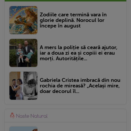
Zodiile care termină vara în
glorie deplină. Norocul lor
începe în august
A mers la poliție să ceară ajutor,
iar a doua zi ea și copiii ei erau
morți. Autoritățile...
Gabriela Cristea imbracă din nou
rochia de mireasă? „Același mire,
doar decorul îl...