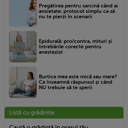
Pregătirea pentru sarcină când ai
anxietate: protocol simplu ca să
nu te pierzi în scenarii
Epidurală: pro/contra, mituri și
întrebările corecte pentru
anestezist
Burtica mea este mică sau mare?
Ce înseamnă răspunsul și când
NU trebuie să te sperii
Listă cu grădinițe
Caută o grădință în orașul tău