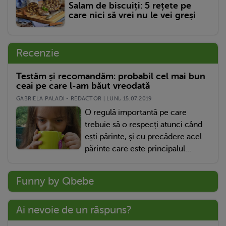
Salam de biscuiți: 5 rețete pe
care nici să vrei nu le vei greși
Recenzie
Testăm și recomandăm: probabil cel mai bun
ceai pe care l-am băut vreodată
GABRIELA PALADI - REDACTOR | LUNI, 15.07.2019
O regulă importantă pe care
trebuie să o respecți atunci când
ești părinte, și cu precădere acel
părinte care este principalul...
Funny by Qbebe
Ai nevoie de un răspuns?