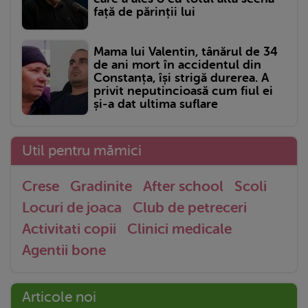
față de părinții lui
Mama lui Valentin, tânărul de 34
de ani mort în accidentul din
Constanța, își strigă durerea. A
privit neputincioasă cum fiul ei
și-a dat ultima suflare
Util pentru mămici
Crese
Gradinite
After school
Scoli
Locuri de joaca
Club de petreceri
Activitati copii
Clinici medicale
Agentii bone
Articole noi