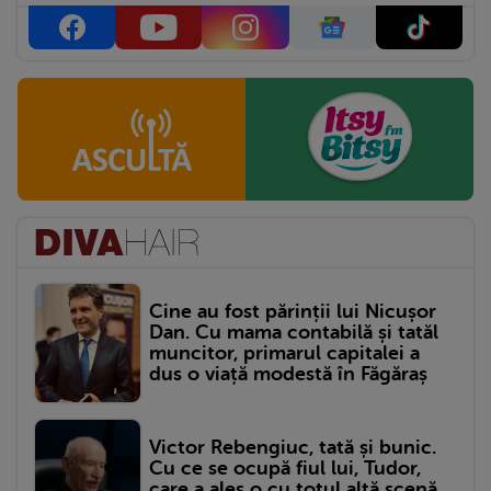
Cine au fost părinții lui Nicușor
Dan. Cu mama contabilă și tatăl
muncitor, primarul capitalei a
dus o viață modestă în Făgăraș
Victor Rebengiuc, tată și bunic.
Cu ce se ocupă fiul lui, Tudor,
care a ales o cu totul altă scenă