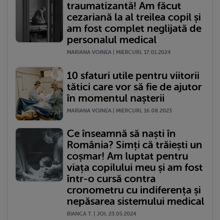
traumatizantă! Am făcut
cezariană la al treilea copil și
am fost complet neglijată de
personalul medical
MARIANA VOINEA | MIERCURI, 17.01.2024
10 sfaturi utile pentru viitorii
tătici care vor să fie de ajutor
în momentul nașterii
MARIANA VOINEA | MIERCURI, 16.08.2023
Ce înseamnă să naști în
România? Simți că trăiești un
coșmar! Am luptat pentru
viața copilului meu și am fost
într-o cursă contra
cronometru cu indiferența și
nepăsarea sistemului medical
BIANCA T. | JOI, 23.05.2024