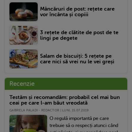
Mâncăruri de post: rețete care
vor încânta și copiii
3 rețete de clătite de post de te
lingi pe degete
Salam de biscuiți: 5 rețete pe
care nici să vrei nu le vei greși
Recenzie
Testăm și recomandăm: probabil cel mai bun
ceai pe care l-am băut vreodată
GABRIELA PALADI - REDACTOR | LUNI, 15.07.2019
O regulă importantă pe care
trebuie să o respecți atunci când