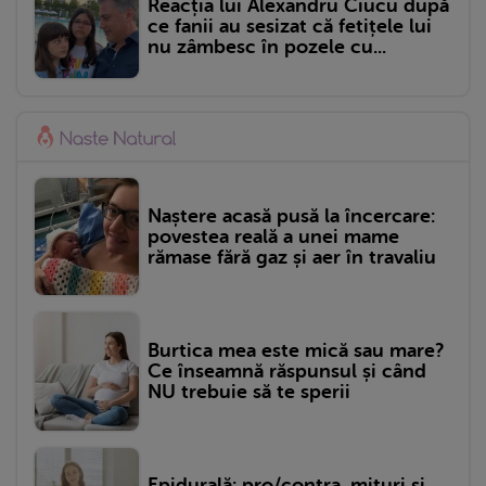
Reacția lui Alexandru Ciucu după
ce fanii au sesizat că fetițele lui
nu zâmbesc în pozele cu...
Naștere acasă pusă la încercare:
povestea reală a unei mame
rămase fără gaz și aer în travaliu
Burtica mea este mică sau mare?
Ce înseamnă răspunsul și când
NU trebuie să te sperii
Epidurală: pro/contra, mituri și