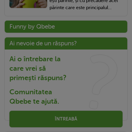
ești părinte, și cu precădere acel
părinte care este principalul...
Funny by Qbebe
Ai nevoie de un răspuns?
Ai o întrebare la
care vrei să
primești răspuns?
Comunitatea
Qbebe te ajută.
ÎNTREABĂ