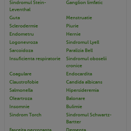
Sindromul Stein-
Ganglion limfatic
Leventhal
Guta
Menstruatie
Sclerodermie
Piurie
Endometru
Hernie
Logonevroza
Sindromul Lyell
Sarcoidoza
Paralizia Bell
Insuficienta respiratorie
Sindromul oboselii
cronice
Coagulare
Endocardita
Claustrofobie
Candida albicans
Salmonella
Hipersideremia
Oleartroza
Balonare
Insomnie
Bulimie
Sindrom Torch
Sindromul Schwartz-
Bartter
Fasceita necrozanta
Dementa