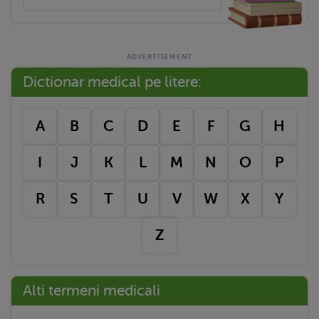
Dictionar medical pe litere:
A
B
C
D
E
F
G
H
I
J
K
L
M
N
O
P
R
S
T
U
V
W
X
Y
Z
Alti termeni medicali