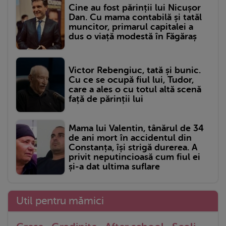
Cine au fost părinții lui Nicușor
Dan. Cu mama contabilă și tatăl
muncitor, primarul capitalei a
dus o viață modestă în Făgăraș
Victor Rebengiuc, tată și bunic.
Cu ce se ocupă fiul lui, Tudor,
care a ales o cu totul altă scenă
față de părinții lui
Mama lui Valentin, tânărul de 34
de ani mort în accidentul din
Constanța, își strigă durerea. A
privit neputincioasă cum fiul ei
și-a dat ultima suflare
Util pentru mămici