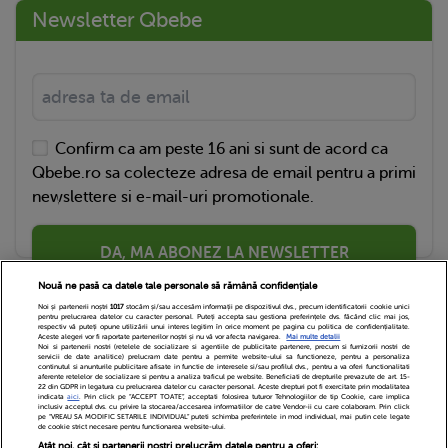
Newsletter Qbebe
Confirm ca am peste 16 ani si sunt de acord ca
Qbebe.ro sa colecteze adresa de email pentru a primi
newslettere si e-mail-uri promotionale.
DA, MA ABONEZ LA NEWSLETTER
Nouă ne pasă ca datele tale personale să rămână confidențiale
Noi și partenerii noștri
1017
stocăm și/sau accesăm informații pe dispozitivul dvs., precum identificatorii cookie unici
pentru prelucrarea datelor cu caracter personal. Puteți accepta sau gestiona preferințele dvs. făcând clic mai jos,
respectiv vă puteți opune utilizării unui interes legitim în orice moment pe pagina cu politica de confidențialitate.
Aceste alegeri vor fi raportate partenerilor noștri și nu vă vor afecta navigarea.
Mai multe detalii
Noi si partenerii nostri (retelele de socializare si agentiile de publicitate partenere, precum si furnizorii nostri de
servicii de date analitice) prelucram date pentru a permite website-ului sa functioneze, pentru a personaliza
continutul si anunturile publicitare afisate in functie de interesele si/sau profilul dvs., pentru a va oferi functionalitati
aferente retelelor de socializare si pentru a analiza traficul pe website. Beneficiati de drepturile prevazute de art. 15-
22 din GDPR in legatura cu prelucrarea datelor cu caracter personal. Aceste drepturi pot fi exercitate prin modalitatea
indicata
aici
. Prin click pe “ACCEPT TOATE”, acceptati folosirea tuturor Tehnologiilor de tip Cookie, care implica
inclusiv acceptul dvs. cu privire la stocarea/accesarea informatiilor de catre Vendor-ii cu care colaboram. Prin click
Echipa Editoriala
Newsletter
Contact
pe “VREAU SA MODIFIC SETARILE INDIVIDUAL” puteti schimba preferintele in mod individual, mai putin cele legate
de cookie strict necesare pentru functionarea website-ului.
Atât noi, cât și partenerii noștri prelucrăm datele pentru a oferi: