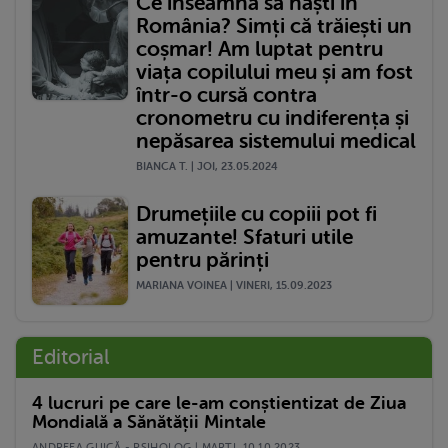
Ce înseamnă să naști în
România? Simți că trăiești un
coșmar! Am luptat pentru
viața copilului meu și am fost
într-o cursă contra
cronometru cu indiferența și
nepăsarea sistemului medical
BIANCA T. | JOI, 23.05.2024
Drumețiile cu copiii pot fi
amuzante! Sfaturi utile
pentru părinți
MARIANA VOINEA | VINERI, 15.09.2023
Editorial
4 lucruri pe care le-am conștientizat de Ziua
Mondială a Sănătății Mintale
ANDREEA GUICĂ - PSIHOLOG | MARŢI, 10.10.2023