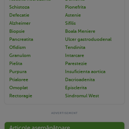
Schistoza
Pionefrita
Defecatie
Astenie
Alzheimer
Sifilis
Biopsie
Boala Meniere
Pancreatita
Ulcer gastroduodenal
Ofidism
Tendinita
Granulom
Intarcare
Pielita
Parestezie
Purpura
Insuficienta aortica
Ptialoree
Dacrioadenita
Omoplat
Episclerita
Rectoragie
Sindromul West
Articole asemănătoare