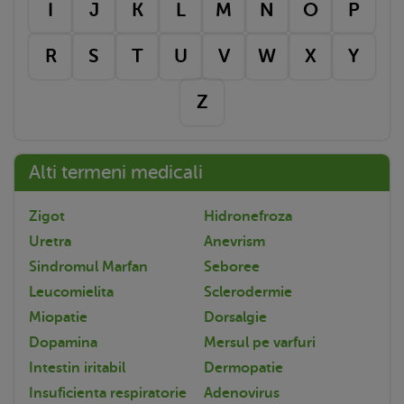
I
J
K
L
M
N
O
P
R
S
T
U
V
W
X
Y
Z
Alti termeni medicali
Zigot
Hidronefroza
Uretra
Anevrism
Sindromul Marfan
Seboree
Leucomielita
Sclerodermie
Miopatie
Dorsalgie
Dopamina
Mersul pe varfuri
Intestin iritabil
Dermopatie
Insuficienta respiratorie
Adenovirus