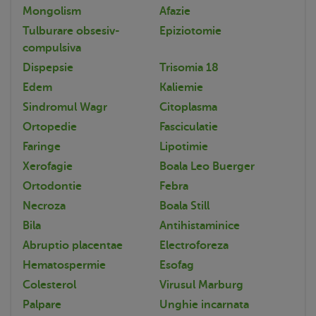
Mongolism
Afazie
Tulburare obsesiv-
Epiziotomie
compulsiva
Dispepsie
Trisomia 18
Edem
Kaliemie
Sindromul Wagr
Citoplasma
Ortopedie
Fasciculatie
Faringe
Lipotimie
Xerofagie
Boala Leo Buerger
Ortodontie
Febra
Necroza
Boala Still
Bila
Antihistaminice
Abruptio placentae
Electroforeza
Hematospermie
Esofag
Colesterol
Virusul Marburg
Palpare
Unghie incarnata