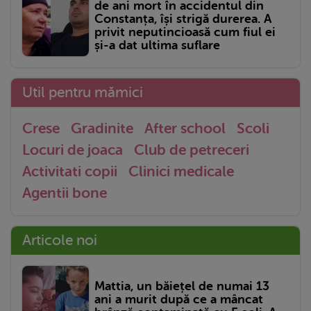
de ani mort în accidentul din
Constanța, își strigă durerea. A
privit neputincioasă cum fiul ei
și-a dat ultima suflare
Util pentru mămici
Crese
Gradinite
After school
Scoli
Locuri de joaca
Club de petreceri
Activitati copii
Clinici medicale
Agentii bone
Articole noi
Mattia, un băiețel de numai 13
ani a murit după ce a mâncat