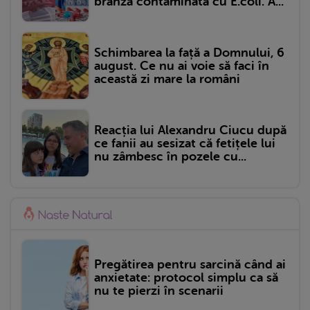
brânză contaminată cu E.coli. A...
Schimbarea la față a Domnului, 6
august. Ce nu ai voie să faci în
această zi mare la români
Reacția lui Alexandru Ciucu după
ce fanii au sesizat că fetițele lui
nu zâmbesc în pozele cu...
Pregătirea pentru sarcină când ai
anxietate: protocol simplu ca să
nu te pierzi în scenarii