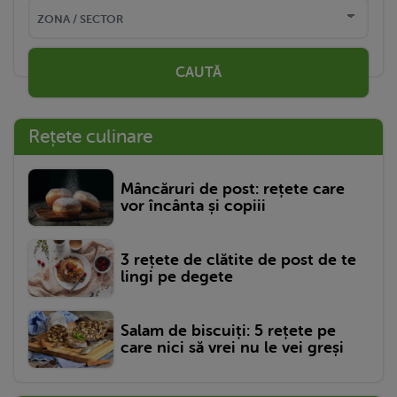
CAUTĂ
Rețete culinare
Mâncăruri de post: rețete care
vor încânta și copiii
3 rețete de clătite de post de te
lingi pe degete
Salam de biscuiți: 5 rețete pe
care nici să vrei nu le vei greși