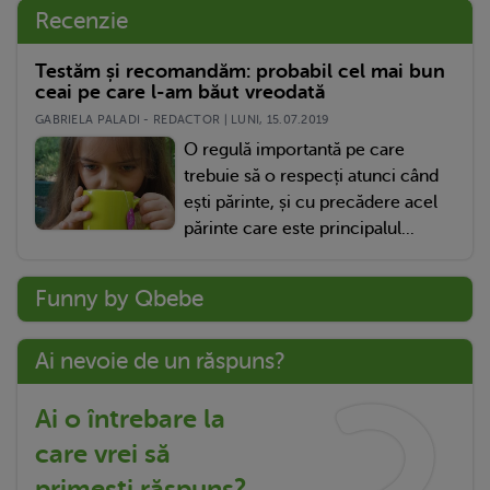
Recenzie
Testăm și recomandăm: probabil cel mai bun
ceai pe care l-am băut vreodată
GABRIELA PALADI - REDACTOR | LUNI, 15.07.2019
O regulă importantă pe care
trebuie să o respecți atunci când
ești părinte, și cu precădere acel
părinte care este principalul...
Funny by Qbebe
Ai nevoie de un răspuns?
Ai o întrebare la
care vrei să
primești răspuns?