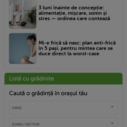
3 luni înainte de concepție:
alimentație, mișcare, somn și
stres — ordinea care contează
Mi-e frică să nasc: plan anti-frică
în 5 pași, pentru mintea care se
duce direct la worst-case
Listă cu grădinițe
Caută o grădință în orașul tău