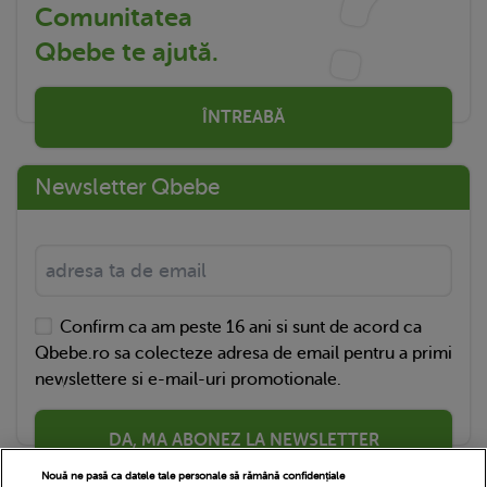
Comunitatea
Qbebe te ajută.
ÎNTREABĂ
Newsletter Qbebe
Confirm ca am peste 16 ani si sunt de acord ca
Qbebe.ro sa colecteze adresa de email pentru a primi
newslettere si e-mail-uri promotionale.
DA, MA ABONEZ LA NEWSLETTER
Nouă ne pasă ca datele tale personale să rămână confidențiale