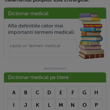
Dictionar medical
Afla definitiile celor mai
importanti termeni medicali.
Dictionar medical pe litere:
A
B
C
D
E
F
G
H
I
J
K
L
M
N
O
P