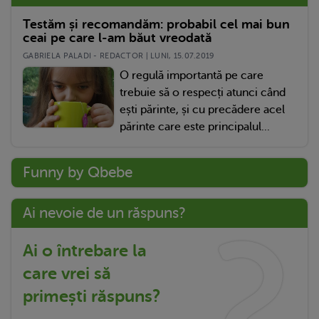
Testăm și recomandăm: probabil cel mai bun
ceai pe care l-am băut vreodată
GABRIELA PALADI - REDACTOR | LUNI, 15.07.2019
O regulă importantă pe care
trebuie să o respecți atunci când
ești părinte, și cu precădere acel
părinte care este principalul...
Funny by Qbebe
Ai nevoie de un răspuns?
Ai o întrebare la
care vrei să
primești răspuns?