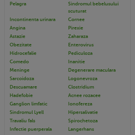
Pelagra
Sindromul bebelusului
scuturat
Incontinenta urinara
Cornee
Angina
Pirexie
Astazie
Zaharaza
Obezitate
Enterovirus
Hidrocefalie
Pediculoza
Comedo
Inanitie
Meninge
Degenerare maculara
Sarcoidoza
Logonevroza
Descuamare
Clostridium
Hadefobie
Acnee rozacee
Ganglion limfatic
Ionofereza
Sindromul Lyell
Hipersalivatie
Travaliu fals
Spirochetoza
Infectie puerperala
Langerhans