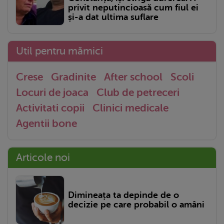
privit neputincioasă cum fiul ei
și-a dat ultima suflare
Util pentru mămici
Crese
Gradinite
After school
Scoli
Locuri de joaca
Club de petreceri
Activitati copii
Clinici medicale
Agentii bone
Articole noi
Dimineața ta depinde de o
decizie pe care probabil o amâni