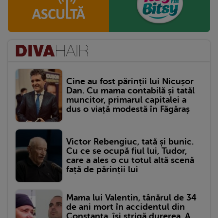
Cine au fost părinții lui Nicușor
Dan. Cu mama contabilă și tatăl
muncitor, primarul capitalei a
dus o viață modestă în Făgăraș
Victor Rebengiuc, tată și bunic.
Cu ce se ocupă fiul lui, Tudor,
care a ales o cu totul altă scenă
față de părinții lui
Mama lui Valentin, tânărul de 34
de ani mort în accidentul din
Constanța, își strigă durerea. A