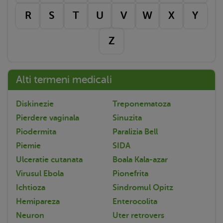
R
S
T
U
V
W
X
Y
Z
Alti termeni medicali
Diskinezie
Treponematoza
Pierdere vaginala
Sinuzita
Piodermita
Paralizia Bell
Piemie
SIDA
Ulceratie cutanata
Boala Kala-azar
Virusul Ebola
Pionefrita
Ichtioza
Sindromul Opitz
Hemipareza
Enterocolita
Neuron
Uter retrovers