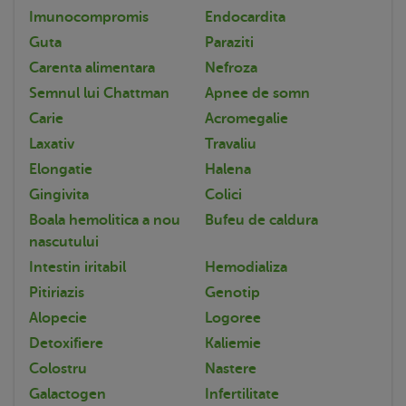
Imunocompromis
Endocardita
Guta
Paraziti
Carenta alimentara
Nefroza
Semnul lui Chattman
Apnee de somn
Carie
Acromegalie
Laxativ
Travaliu
Elongatie
Halena
Gingivita
Colici
Boala hemolitica a nou
Bufeu de caldura
nascutului
Intestin iritabil
Hemodializa
Pitiriazis
Genotip
Alopecie
Logoree
Detoxifiere
Kaliemie
Colostru
Nastere
Galactogen
Infertilitate