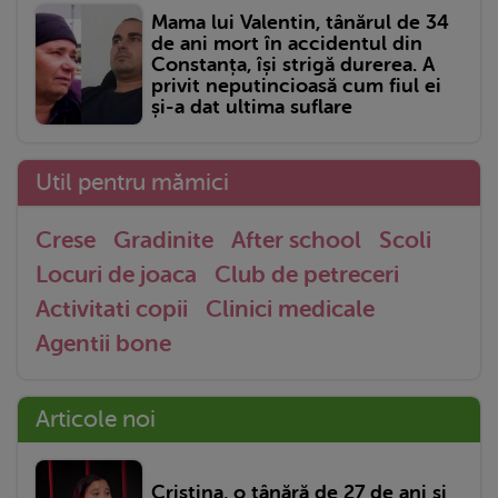
Mama lui Valentin, tânărul de 34
de ani mort în accidentul din
Constanța, își strigă durerea. A
privit neputincioasă cum fiul ei
și-a dat ultima suflare
Util pentru mămici
Crese
Gradinite
After school
Scoli
Locuri de joaca
Club de petreceri
Activitati copii
Clinici medicale
Agentii bone
Articole noi
Cristina, o tânără de 27 de ani și