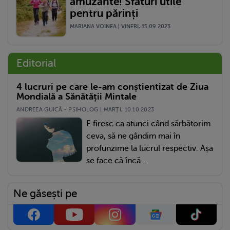
amuzante! Sfaturi utile
pentru părinți
MARIANA VOINEA | VINERI, 15.09.2023
Editorial
4 lucruri pe care le-am conștientizat de Ziua
Mondială a Sănătății Mintale
ANDREEA GUICĂ - PSIHOLOG | MARŢI, 10.10.2023
E firesc ca atunci când sărbătorim
ceva, să ne gândim mai în
profunzime la lucrul respectiv. Așa
se face că încă...
Ne găsești pe