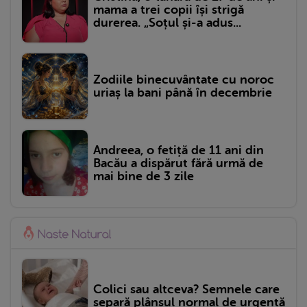
mama a trei copii își strigă
durerea. „Soțul și-a adus...
Zodiile binecuvântate cu noroc
uriaș la bani până în decembrie
Andreea, o fetiță de 11 ani din
Bacău a dispărut fără urmă de
mai bine de 3 zile
Colici sau altceva? Semnele care
separă plânsul normal de urgență