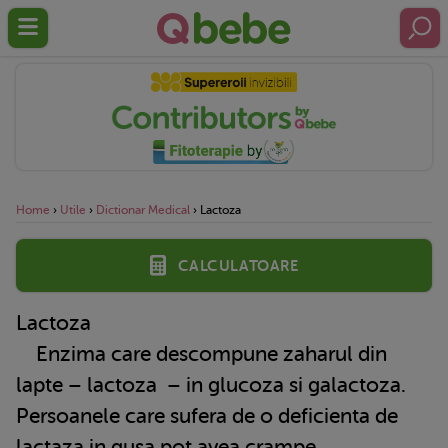
Home
›
Utile
›
Dictionar Medical
›
Lactoza
Calculatoare
Lactoza
Enzima care descompune zaharul din
lapte –
lactoza
– in glucoza si galactoza.
Persoanele care sufera de o deficienta de
lactaza in gusa pot avea crampe