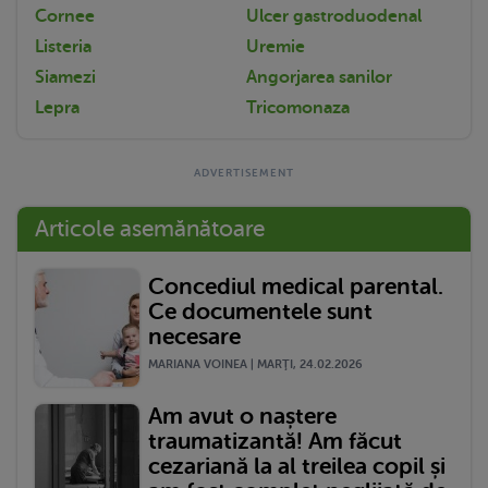
Cornee
Ulcer gastroduodenal
Listeria
Uremie
Siamezi
Angorjarea sanilor
Lepra
Tricomonaza
Articole asemănătoare
Concediul medical parental.
Ce documentele sunt
necesare
MARIANA VOINEA | MARŢI, 24.02.2026
Am avut o naștere
traumatizantă! Am făcut
cezariană la al treilea copil și