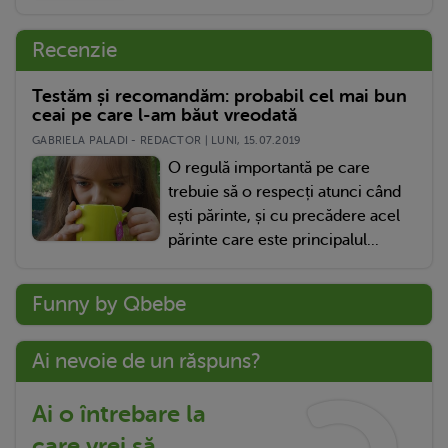
Recenzie
Testăm și recomandăm: probabil cel mai bun
ceai pe care l-am băut vreodată
GABRIELA PALADI - REDACTOR | LUNI, 15.07.2019
O regulă importantă pe care
trebuie să o respecți atunci când
ești părinte, și cu precădere acel
părinte care este principalul...
Funny by Qbebe
Ai nevoie de un răspuns?
Ai o întrebare la
care vrei să