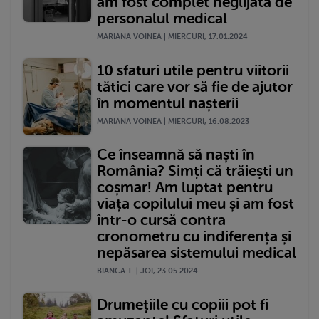
am fost complet neglijată de
personalul medical
MARIANA VOINEA | MIERCURI, 17.01.2024
10 sfaturi utile pentru viitorii
tătici care vor să fie de ajutor
în momentul nașterii
MARIANA VOINEA | MIERCURI, 16.08.2023
Ce înseamnă să naști în
România? Simți că trăiești un
coșmar! Am luptat pentru
viața copilului meu și am fost
într-o cursă contra
cronometru cu indiferența și
nepăsarea sistemului medical
BIANCA T. | JOI, 23.05.2024
Drumețiile cu copiii pot fi