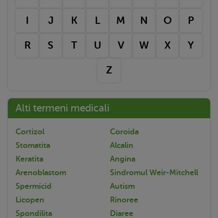
I
J
K
L
M
N
O
P
R
S
T
U
V
W
X
Y
Z
Alti termeni medicali
Cortizol
Coroida
Stomatita
Alcalin
Keratita
Angina
Arenoblastom
Sindromul Weir-Mitchell
Spermicid
Autism
Licopen
Rinoree
Spondilita
Diaree