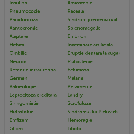
Insulina
Amiostenie
Pneumococie
Raceala
Paradontoza
Sindrom premenstrual
Xantocromie
Splenomegalie
Alaptare
Embrion
Flebita
Inseminare artificiala
Ombilic
Eruptie dentara la sugar
Neuron
Psihastenie
Retentie intrauterina
Echimoza
Germen
Malarie
Balneologie
Pelvimetrie
Leptocitoza ereditara
Landry
Siringomielie
Scrofuloza
Hidrofobie
Sindromul lui Pickwick
Emfizem
Hemoragie
Gliom
Libido