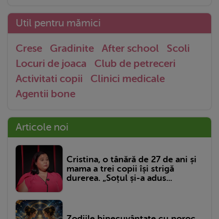
Util pentru mămici
Crese
Gradinite
After school
Scoli
Locuri de joaca
Club de petreceri
Activitati copii
Clinici medicale
Agentii bone
Articole noi
Cristina, o tânără de 27 de ani și
mama a trei copii își strigă
durerea. „Soțul și-a adus...
Zodiile binecuvântate cu noroc