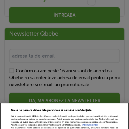
ÎNTREABĂ
Newsletter Qbebe
Confirm ca am peste 16 ani si sunt de acord ca
Qbebe.ro sa colecteze adresa de email pentru a primi
newslettere si e-mail-uri promotionale.
DA, MA ABONEZ LA NEWSLETTER
Nouă ne pasă ca datele tale personale să rămână confidențiale
Noi și partenerii noștri
1019
stocăm și/sau accesăm informații pe dispozitivul dvs., precum identificatorii cookie unici
pentru prelucrarea datelor cu caracter personal. Puteți accepta sau gestiona preferințele dvs. făcând clic mai jos,
respectiv vă puteți opune utilizării unui interes legitim în orice moment pe pagina cu politica de confidențialitate.
Aceste alegeri vor fi raportate partenerilor noștri și nu vă vor afecta navigarea.
Mai multe detalii
Noi si partenerii nostri (retelele de socializare si agentiile de publicitate partenere, precum si furnizorii nostri de