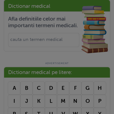
Dictionar medical
Afla definitiile celor mai
importanti termeni medicali.
Dictionar medical pe litere:
A
B
C
D
E
F
G
H
I
J
K
L
M
N
O
P
R
S
T
U
V
W
X
Y