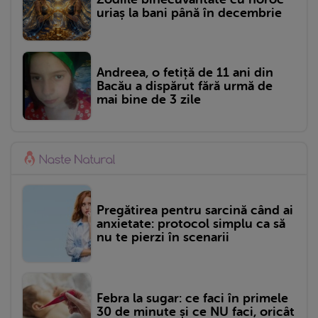
uriaș la bani până în decembrie
Andreea, o fetiță de 11 ani din
Bacău a dispărut fără urmă de
mai bine de 3 zile
Pregătirea pentru sarcină când ai
anxietate: protocol simplu ca să
nu te pierzi în scenarii
Febra la sugar: ce faci în primele
30 de minute și ce NU faci, oricât