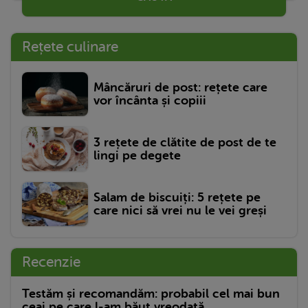
Rețete culinare
Mâncăruri de post: rețete care
vor încânta și copiii
3 rețete de clătite de post de te
lingi pe degete
Salam de biscuiți: 5 rețete pe
care nici să vrei nu le vei greși
Recenzie
Testăm și recomandăm: probabil cel mai bun
ceai pe care l-am băut vreodată