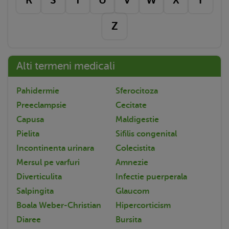
Z
Alti termeni medicali
Pahidermie
Sferocitoza
Preeclampsie
Cecitate
Capusa
Maldigestie
Pielita
Sifilis congenital
Incontinenta urinara
Colecistita
Mersul pe varfuri
Amnezie
Diverticulita
Infectie puerperala
Salpingita
Glaucom
Boala Weber-Christian
Hipercorticism
Diaree
Bursita