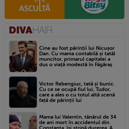
Cine au fost părinții lui Nicușor
Dan. Cu mama contabilă și tatăl
muncitor, primarul capitalei a
dus o viață modestă în Făgăraș
Victor Rebengiuc, tată și bunic.
Cu ce se ocupă fiul lui, Tudor,
care a ales o cu totul altă scenă
față de părinții lui
Mama lui Valentin, tânărul de 34
de ani mort în accidentul din
Constanța, își strigă durerea. A