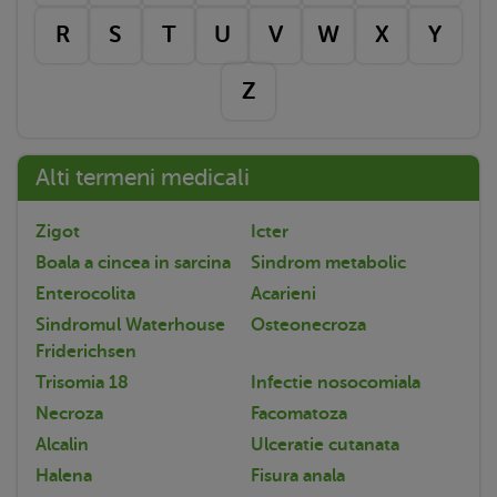
R
S
T
U
V
W
X
Y
Z
Alti termeni medicali
Zigot
Icter
Boala a cincea in sarcina
Sindrom metabolic
Enterocolita
Acarieni
Sindromul Waterhouse
Osteonecroza
Friderichsen
Trisomia 18
Infectie nosocomiala
Necroza
Facomatoza
Alcalin
Ulceratie cutanata
Halena
Fisura anala