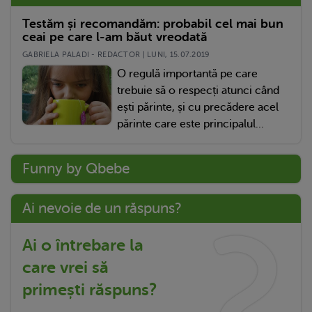
Testăm și recomandăm: probabil cel mai bun
ceai pe care l-am băut vreodată
GABRIELA PALADI - REDACTOR | LUNI, 15.07.2019
O regulă importantă pe care
trebuie să o respecți atunci când
ești părinte, și cu precădere acel
părinte care este principalul...
Funny by Qbebe
Ai nevoie de un răspuns?
Ai o întrebare la
care vrei să
primești răspuns?