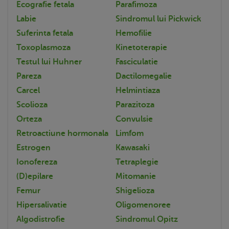
Ecografie fetala
Parafimoza
Labie
Sindromul lui Pickwick
Suferinta fetala
Hemofilie
Toxoplasmoza
Kinetoterapie
Testul lui Huhner
Fasciculatie
Pareza
Dactilomegalie
Carcel
Helmintiaza
Scolioza
Parazitoza
Orteza
Convulsie
Retroactiune hormonala
Limfom
Estrogen
Kawasaki
Ionofereza
Tetraplegie
(D)epilare
Mitomanie
Femur
Shigelioza
Hipersalivatie
Oligomenoree
Algodistrofie
Sindromul Opitz