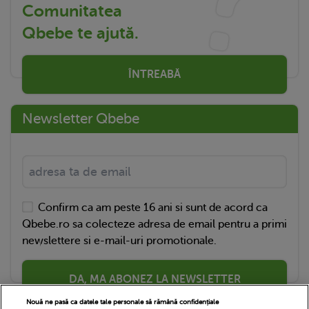
Comunitatea
Qbebe te ajută.
ÎNTREABĂ
Newsletter Qbebe
Confirm ca am peste 16 ani si sunt de acord ca
Qbebe.ro sa colecteze adresa de email pentru a primi
newslettere si e-mail-uri promotionale.
DA, MA ABONEZ LA NEWSLETTER
Nouă ne pasă ca datele tale personale să rămână confidențiale