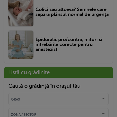
Colici sau altceva? Semnele care
separă plânsul normal de urgență
Epidurală: pro/contra, mituri și
întrebările corecte pentru
anestezist
Listă cu grădinițe
Caută o grădință în orașul tău