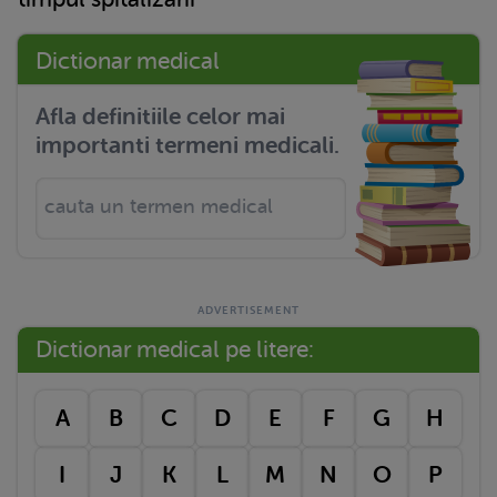
Dictionar medical
Afla definitiile celor mai
importanti termeni medicali.
Dictionar medical pe litere:
A
B
C
D
E
F
G
H
I
J
K
L
M
N
O
P