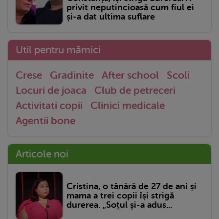
privit neputincioasă cum fiul ei
și-a dat ultima suflare
Util pentru mămici
Crese
Gradinite
After school
Scoli
Locuri de joaca
Club de petreceri
Activitati copii
Clinici medicale
Agentii bone
Articole noi
Cristina, o tânără de 27 de ani și
mama a trei copii își strigă
durerea. „Soțul și-a adus...