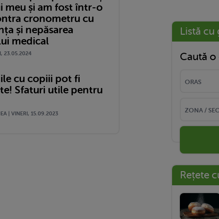
i meu și am fost într-o
ontra cronometru cu
nța și nepăsarea
Listă cu 
lui medical
I, 23.05.2024
Caută o 
le cu copiii pot fi
! Sfaturi utile pentru
A | VINERI, 15.09.2023
Rețete c