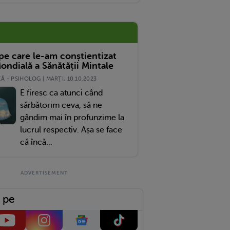
 pe care le-am conștientizat
ondială a Sănătății Mintale
 - PSIHOLOG | MARŢI, 10.10.2023
E firesc ca atunci când
sărbătorim ceva, să ne
gândim mai în profunzime la
lucrul respectiv. Așa se face
că încă...
 pe