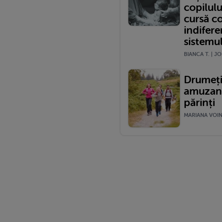
copilulu
cursă c
indifere
sistemu
BIANCA T. | JO
Drumeții
amuzante
părinți
MARIANA VOINE