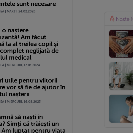
tele sunt necesare
A | MARŢI, 24.02.2026
 o naștere
izantă! Am făcut
 la al treilea copil și
 complet neglijată de
lul medical
A | MIERCURI, 17.01.2024
i utile pentru viitorii
re vor să fie de ajutor în
l nașterii
A | MIERCURI, 16.08.2023
amnă să naști în
 Simți că trăiești un
 Am luptat pentru viața