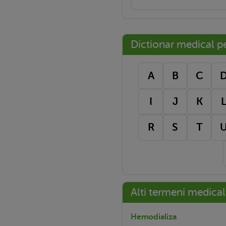
Dictionar medical pe 
A
B
C
I
J
K
R
S
T
Alti termeni medical
Hemodializa