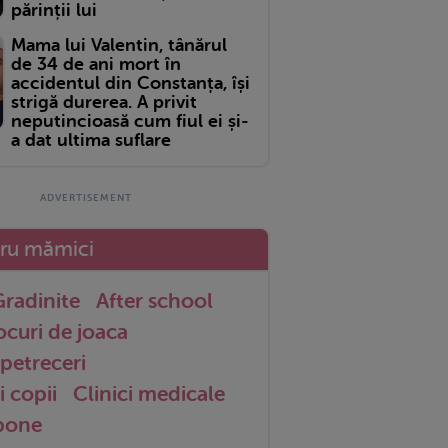
părinții lui
Mama lui Valentin, tânărul
de 34 de ani mort în
accidentul din Constanța, își
strigă durerea. A privit
neputincioasă cum fiul ei și-
a dat ultima suflare
tru mămici
radinite
After school
ocuri de joaca
petreceri
i copii
Clinici medicale
 bone