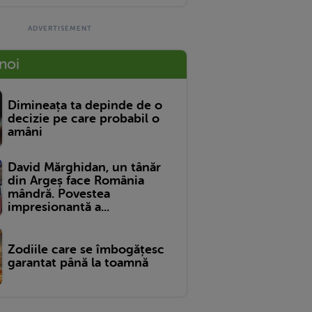
 noi
Dimineața ta depinde de o
decizie pe care probabil o
amâni
David Mărghidan, un tânăr
din Argeș face România
mândră. Povestea
impresionantă a...
Zodiile care se îmbogățesc
garantat până la toamnă