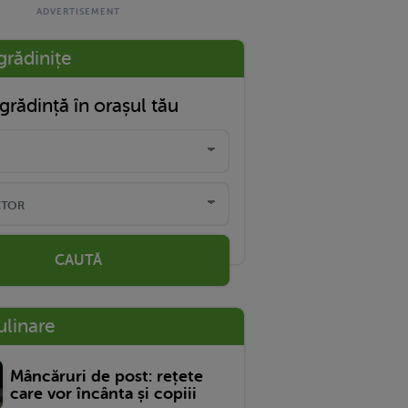
grădinițe
grădință în orașul tău
CAUTĂ
ulinare
Mâncăruri de post: rețete
care vor încânta și copiii