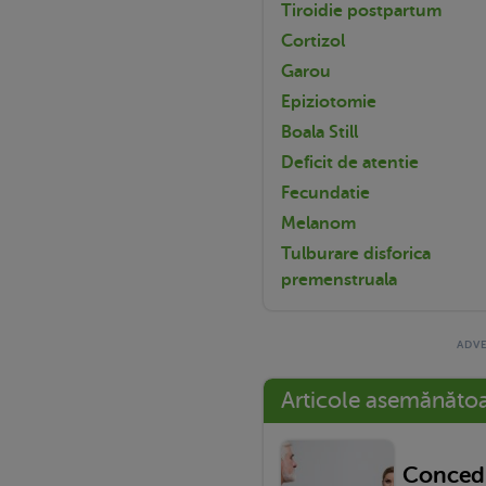
Tiroidie postpartum
Cortizol
Garou
Epiziotomie
Boala Still
Deficit de atentie
Fecundatie
Melanom
Tulburare disforica
premenstruala
Articole asemănăto
Concedi