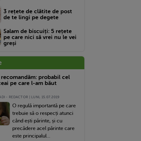
3 rețete de clătite de post
de te lingi pe degete
Salam de biscuiți: 5 rețete
pe care nici să vrei nu le vei
greși
e
 recomandăm: probabil cel
eai pe care l-am băut
DI - REDACTOR | LUNI, 15.07.2019
O regulă importantă pe care
trebuie să o respecți atunci
când ești părinte, și cu
precădere acel părinte care
este principalul...