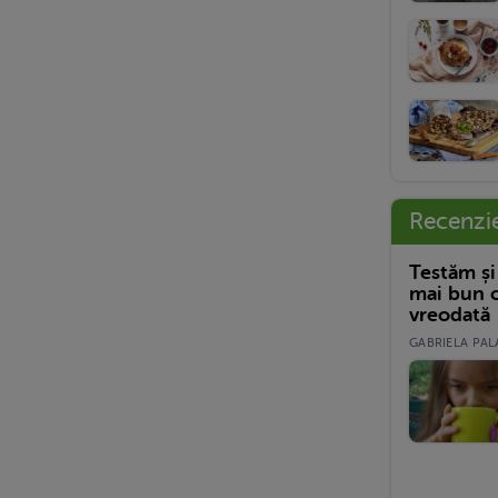
Recenzi
Testăm și
mai bun c
vreodată
GABRIELA PALA