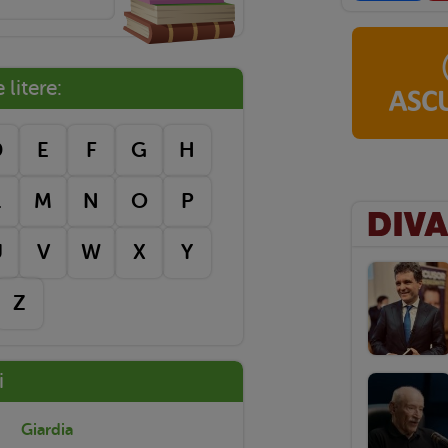
litere:
D
E
F
G
H
L
M
N
O
P
U
V
W
X
Y
Z
i
Giardia