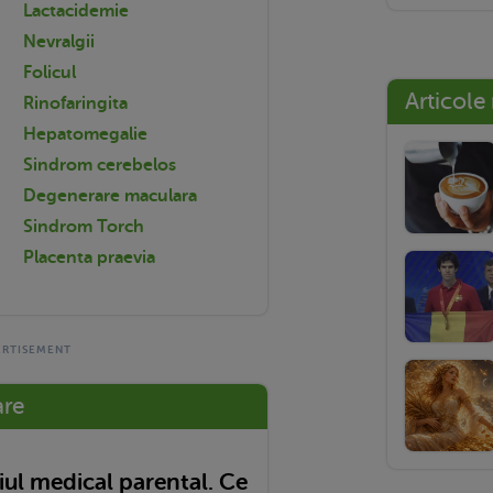
Lactacidemie
Nevralgii
Folicul
Articole
Rinofaringita
Hepatomegalie
Sindrom cerebelos
Degenerare maculara
Sindrom Torch
Placenta praevia
are
ul medical parental. Ce