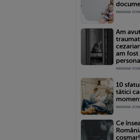
documen
MARIANA VOINE
Am avut
traumat
cezariană
am fost
persona
MARIANA VOINE
10 sfatur
tătici ca
momentu
MARIANA VOINE
Ce înse
România?
coșmar!