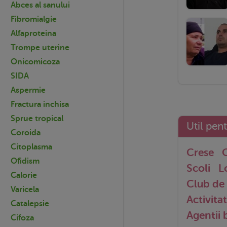
Abces al sanului
Fibromialgie
Alfaproteina
Trompe uterine
Onicomicoza
SIDA
Aspermie
Fractura inchisa
Sprue tropical
Util pen
Coroida
Citoplasma
Crese
G
Ofidism
Scoli
L
Calorie
Club de 
Varicela
Activitat
Catalepsie
Agentii
Cifoza