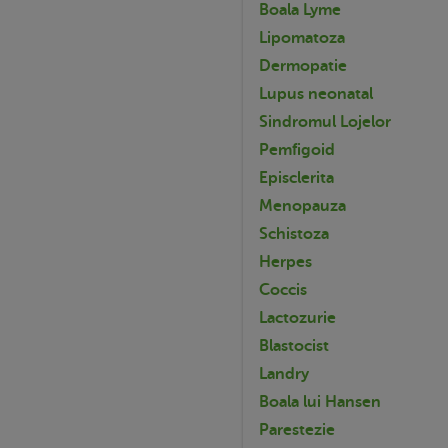
Boala Lyme
Lipomatoza
Dermopatie
Lupus neonatal
Sindromul Lojelor
Pemfigoid
Episclerita
Menopauza
Schistoza
Herpes
Coccis
Lactozurie
Blastocist
Landry
Boala lui Hansen
Parestezie