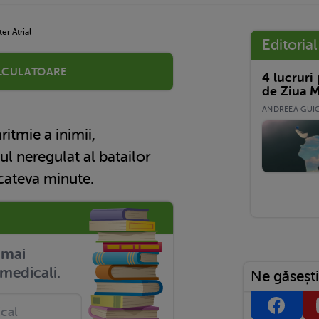
ter Atrial
Editorial
lculatoare
4 lucruri
de Ziua M
ANDREEA GUICĂ
aritmie a inimii,
ul neregulat al batailor
 cateva minute.
r mai
medicali.
Ne găsești