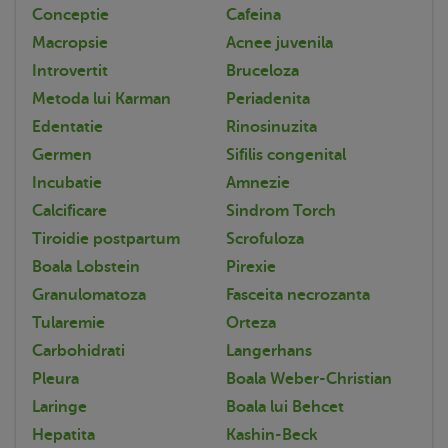
Conceptie
Cafeina
Macropsie
Acnee juvenila
Introvertit
Bruceloza
Metoda lui Karman
Periadenita
Edentatie
Rinosinuzita
Germen
Sifilis congenital
Incubatie
Amnezie
Calcificare
Sindrom Torch
Tiroidie postpartum
Scrofuloza
Boala Lobstein
Pirexie
Granulomatoza
Fasceita necrozanta
Tularemie
Orteza
Carbohidrati
Langerhans
Pleura
Boala Weber-Christian
Laringe
Boala lui Behcet
Hepatita
Kashin-Beck