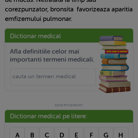
corezpunzator,
bronsita
favorizeaza aparitia
emfizemului pulmonar.
Dictionar medical
Afla definitiile celor mai
importanti termeni medicali.
Dictionar medical pe litere:
A
B
C
D
E
F
G
H