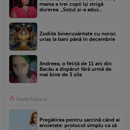
mama a trei copii își strigă
durerea. „Soțul și-a adus...
Zodiile binecuvântate cu noroc
uriaș la bani până în decembrie
Andreea, o fetiță de 11 ani din
Bacău a dispărut fără urmă de
mai bine de 3 zile
Pregătirea pentru sarcină când ai
anxietate: protocol simplu ca să