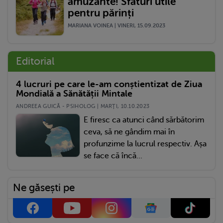
amuzante! Sfaturi utile
pentru părinți
MARIANA VOINEA | VINERI, 15.09.2023
Editorial
4 lucruri pe care le-am conștientizat de Ziua
Mondială a Sănătății Mintale
ANDREEA GUICĂ - PSIHOLOG | MARŢI, 10.10.2023
E firesc ca atunci când sărbătorim
ceva, să ne gândim mai în
profunzime la lucrul respectiv. Așa
se face că încă...
Ne găsești pe