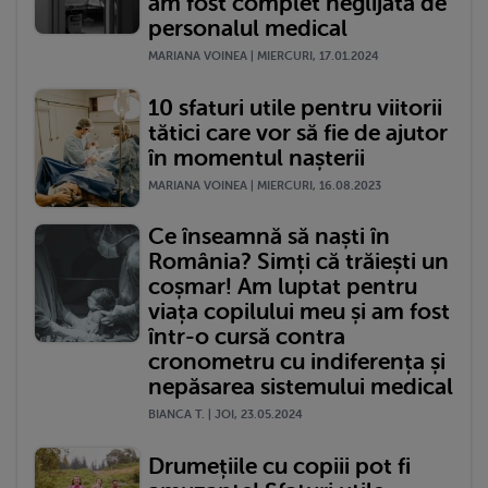
am fost complet neglijată de
personalul medical
MARIANA VOINEA | MIERCURI, 17.01.2024
10 sfaturi utile pentru viitorii
tătici care vor să fie de ajutor
în momentul nașterii
MARIANA VOINEA | MIERCURI, 16.08.2023
Ce înseamnă să naști în
România? Simți că trăiești un
coșmar! Am luptat pentru
viața copilului meu și am fost
într-o cursă contra
cronometru cu indiferența și
nepăsarea sistemului medical
BIANCA T. | JOI, 23.05.2024
Drumețiile cu copiii pot fi