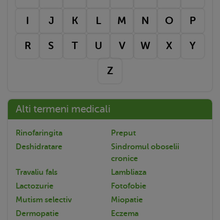
I
J
K
L
M
N
O
P
R
S
T
U
V
W
X
Y
Z
Alti termeni medicali
Rinofaringita
Preput
Deshidratare
Sindromul oboselii
cronice
Travaliu fals
Lambliaza
Lactozurie
Fotofobie
Mutism selectiv
Miopatie
Dermopatie
Eczema