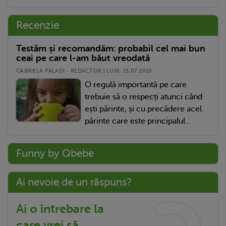
Recenzie
Testăm și recomandăm: probabil cel mai bun
ceai pe care l-am băut vreodată
GABRIELA PALADI - REDACTOR | LUNI, 15.07.2019
O regulă importantă pe care
trebuie să o respecți atunci când
ești părinte, și cu precădere acel
părinte care este principalul...
Funny by Qbebe
Ai nevoie de un răspuns?
Ai o întrebare la
care vrei să