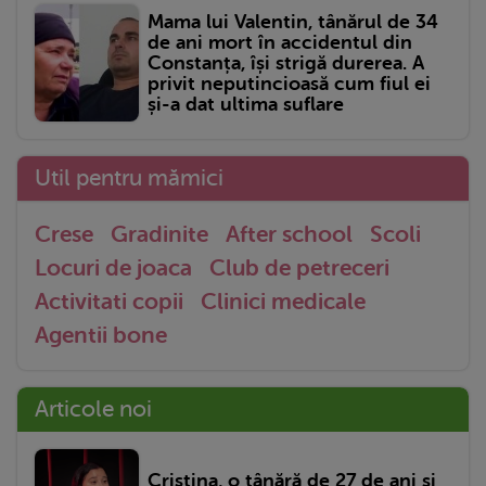
Mama lui Valentin, tânărul de 34
de ani mort în accidentul din
Constanța, își strigă durerea. A
privit neputincioasă cum fiul ei
și-a dat ultima suflare
Util pentru mămici
Crese
Gradinite
After school
Scoli
Locuri de joaca
Club de petreceri
Activitati copii
Clinici medicale
Agentii bone
Articole noi
Cristina, o tânără de 27 de ani și