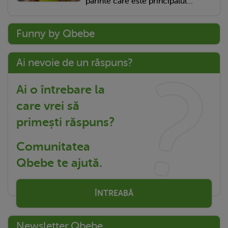
părinte care este principalul...
Funny by Qbebe
Ai nevoie de un răspuns?
Ai o întrebare la
care vrei să
primești răspuns?
Comunitatea
Qbebe te ajută.
ÎNTREABĂ
Newsletter Qbebe