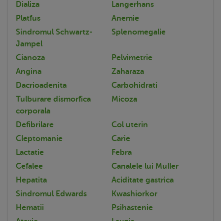
Dializa
Langerhans
Platfus
Anemie
Sindromul Schwartz-
Splenomegalie
Jampel
Cianoza
Pelvimetrie
Angina
Zaharaza
Dacrioadenita
Carbohidrati
Tulburare dismorfica
Micoza
corporala
Defibrilare
Col uterin
Cleptomanie
Carie
Lactatie
Febra
Cefalee
Canalele lui Muller
Hepatita
Aciditate gastrica
Sindromul Edwards
Kwashiorkor
Hematii
Psihastenie