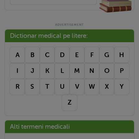
Dictionar medical pe litere:
A
B
C
D
E
F
G
H
I
J
K
L
M
N
O
P
R
S
T
U
V
W
X
Y
Z
Alti termeni medicali