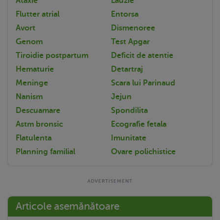
Ataxie
Lauzie
Flutter atrial
Entorsa
Avort
Dismenoree
Genom
Test Apgar
Tiroidie postpartum
Deficit de atentie
Hematurie
Detartraj
Meninge
Scara lui Parinaud
Nanism
Jejun
Descuamare
Spondilita
Astm bronsic
Ecografie fetala
Flatulenta
Imunitate
Planning familial
Ovare polichistice
Articole asemănătoare