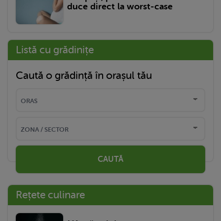
duce direct la worst-case
Listă cu grădinițe
Caută o grădință în orașul tău
CAUTĂ
Rețete culinare