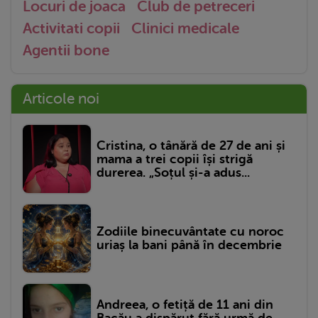
Locuri de joaca
Club de petreceri
Activitati copii
Clinici medicale
Agentii bone
Articole noi
Cristina, o tânără de 27 de ani și
mama a trei copii își strigă
durerea. „Soțul și-a adus...
Zodiile binecuvântate cu noroc
uriaș la bani până în decembrie
Andreea, o fetiță de 11 ani din
Bacău a dispărut fără urmă de