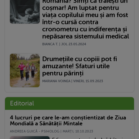
România? Simți că trăiești un
coșmar! Am luptat pentru
viața copilului meu și am fost
într-o cursă contra
cronometru cu indiferența și
nepăsarea sistemului medical
BIANCA T. | JOI, 23.05.2024
Drumețiile cu copiii pot fi
amuzante! Sfaturi utile
pentru părinți
MARIANA VOINEA | VINERI, 15.09.2023
Editorial
4 lucruri pe care le-am conștientizat de Ziua
Mondială a Sănătății Mintale
ANDREEA GUICĂ - PSIHOLOG | MARŢI, 10.10.2023