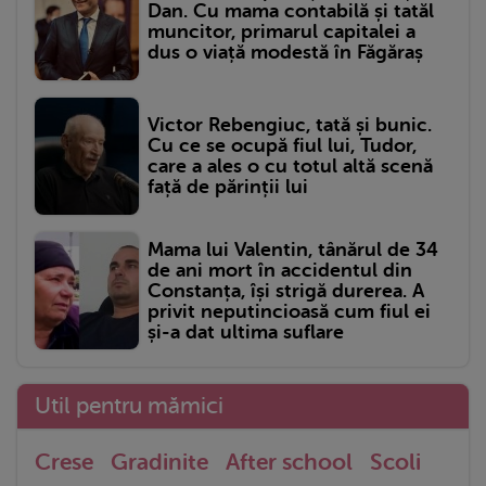
Dan. Cu mama contabilă și tatăl
muncitor, primarul capitalei a
dus o viață modestă în Făgăraș
Victor Rebengiuc, tată și bunic.
Cu ce se ocupă fiul lui, Tudor,
care a ales o cu totul altă scenă
față de părinții lui
Mama lui Valentin, tânărul de 34
de ani mort în accidentul din
Constanța, își strigă durerea. A
privit neputincioasă cum fiul ei
și-a dat ultima suflare
Util pentru mămici
Crese
Gradinite
After school
Scoli