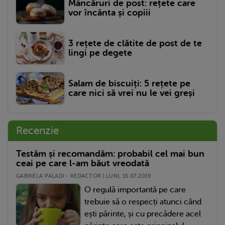
Mâncăruri de post: rețete care
vor încânta și copiii
3 rețete de clătite de post de te
lingi pe degete
Salam de biscuiți: 5 rețete pe
care nici să vrei nu le vei greși
Recenzie
Testăm și recomandăm: probabil cel mai bun
ceai pe care l-am băut vreodată
GABRIELA PALADI - REDACTOR | LUNI, 15.07.2019
O regulă importantă pe care
trebuie să o respecți atunci când
ești părinte, și cu precădere acel