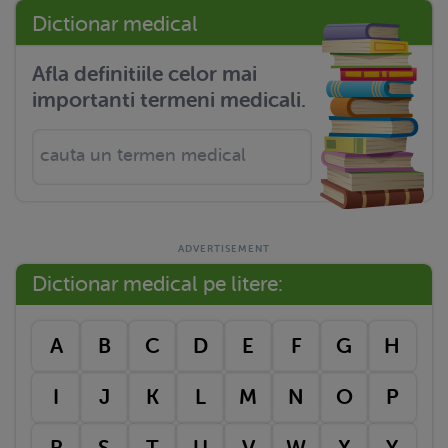
Dictionar medical
Afla definitiile celor mai
importanti termeni medicali.
Dictionar medical pe litere:
A
B
C
D
E
F
G
H
I
J
K
L
M
N
O
P
R
S
T
U
V
W
X
Y