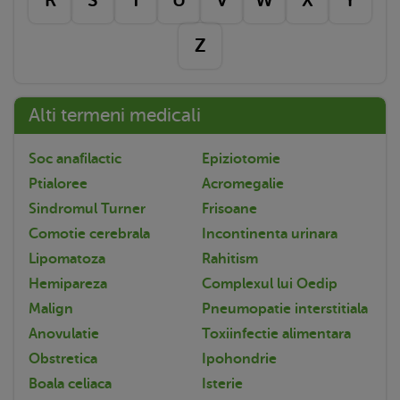
Z
Alti termeni medicali
Soc anafilactic
Epiziotomie
Ptialoree
Acromegalie
Sindromul Turner
Frisoane
Comotie cerebrala
Incontinenta urinara
Lipomatoza
Rahitism
Hemipareza
Complexul lui Oedip
Malign
Pneumopatie interstitiala
Anovulatie
Toxiinfectie alimentara
Obstretica
Ipohondrie
Boala celiaca
Isterie