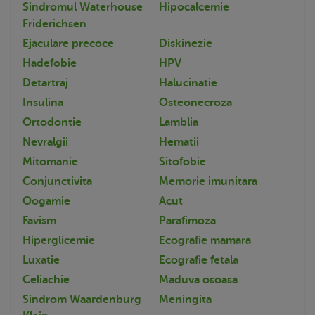
Sindromul Waterhouse
Hipocalcemie
Friderichsen
Ejaculare precoce
Diskinezie
Hadefobie
HPV
Detartraj
Halucinatie
Insulina
Osteonecroza
Ortodontie
Lamblia
Nevralgii
Hematii
Mitomanie
Sitofobie
Conjunctivita
Memorie imunitara
Oogamie
Acut
Favism
Parafimoza
Hiperglicemie
Ecografie mamara
Luxatie
Ecografie fetala
Celiachie
Maduva osoasa
Sindrom Waardenburg
Meningita