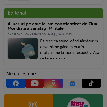
Editorial
4 lucruri pe care le-am conștientizat de Ziua
Mondială a Sănătății Mintale
ANDREEA GUICĂ - PSIHOLOG | MARŢI, 10.10.2023
E firesc ca atunci când sărbătorim
ceva, să ne gândim mai în
profunzime la lucrul respectiv. Așa
se face că încă...
Ne găsești pe