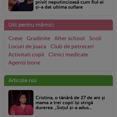
privit neputincioasă cum fiul ei
și-a dat ultima suflare
Util pentru mămici
Crese
Gradinite
After school
Scoli
Locuri de joaca
Club de petreceri
Activitati copii
Clinici medicale
Agentii bone
Articole noi
Cristina, o tânără de 27 de ani și
mama a trei copii își strigă
durerea. „Soțul și-a adus...