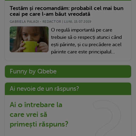
Testăm și recomandăm: probabil cel mai bun
ceai pe care l-am băut vreodată
GABRIELA PALADI - REDACTOR | LUNI, 15.07.2019
O regulă importantă pe care
trebuie să o respecți atunci când
ești părinte, și cu precădere acel
părinte care este principalul...
Funny by Qbebe
Ai nevoie de un răspuns?
Ai o întrebare la
care vrei să
primești răspuns?