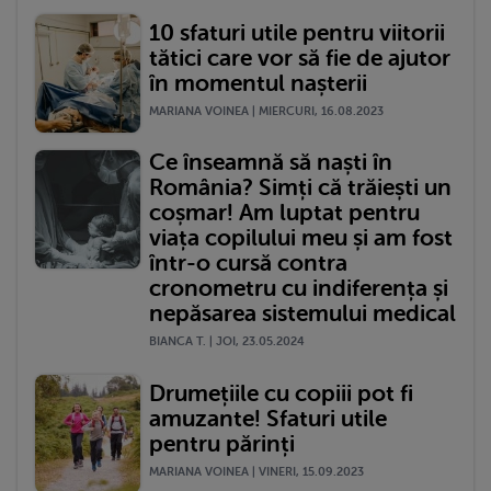
10 sfaturi utile pentru viitorii
tătici care vor să fie de ajutor
în momentul nașterii
MARIANA VOINEA | MIERCURI, 16.08.2023
Ce înseamnă să naști în
România? Simți că trăiești un
coșmar! Am luptat pentru
viața copilului meu și am fost
într-o cursă contra
cronometru cu indiferența și
nepăsarea sistemului medical
BIANCA T. | JOI, 23.05.2024
Drumețiile cu copiii pot fi
amuzante! Sfaturi utile
pentru părinți
MARIANA VOINEA | VINERI, 15.09.2023