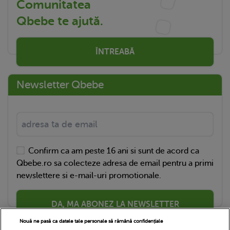
Comunitatea
Qbebe te ajută.
ÎNTREABĂ
Newsletter Qbebe
Confirm ca am peste 16 ani si sunt de acord ca
Qbebe.ro sa colecteze adresa de email pentru a primi
newslettere si e-mail-uri promotionale.
DA, MA ABONEZ LA NEWSLETTER
Nouă ne pasă ca datele tale personale să rămână confidențiale