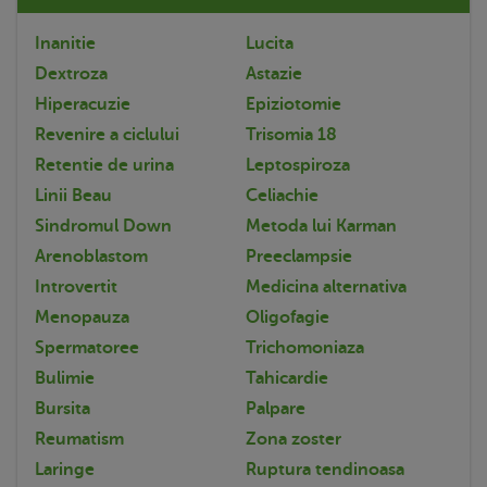
Inanitie
Lucita
Dextroza
Astazie
Hiperacuzie
Epiziotomie
Revenire a ciclului
Trisomia 18
Retentie de urina
Leptospiroza
Linii Beau
Celiachie
Sindromul Down
Metoda lui Karman
Arenoblastom
Preeclampsie
Introvertit
Medicina alternativa
Menopauza
Oligofagie
Spermatoree
Trichomoniaza
Bulimie
Tahicardie
Bursita
Palpare
Reumatism
Zona zoster
Laringe
Ruptura tendinoasa