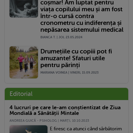
coșmar! Am luptat pentru
viața copilului meu și am fost
într-o cursă contra
cronometru cu indiferența și
nepăsarea sistemului medical
BIANCA T. | JOI, 23.05.2024
Drumețiile cu copiii pot fi
amuzante! Sfaturi utile
pentru părinți
MARIANA VOINEA | VINERI, 15.09.2023
Editorial
4 lucruri pe care le-am conștientizat de Ziua
Mondială a Sănătății Mintale
ANDREEA GUICĂ - PSIHOLOG | MARŢI, 10.10.2023
E firesc ca atunci când sărbătorim