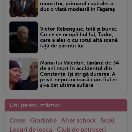
muncitor, primarul capitalei a
dus o viață modestă în Făgăraș
Victor Rebengiuc, tată și bunic.
Cu ce se ocupă fiul lui, Tudor,
care a ales o cu totul altă scenă
față de părinții lui
Mama lui Valentin, tânărul de 34
de ani mort în accidentul din
Constanța, își strigă durerea. A
privit neputincioasă cum fiul ei
și-a dat ultima suflare
Util pentru mămici
Crese
Gradinite
After school
Scoli
Locuri de joaca
Club de petreceri