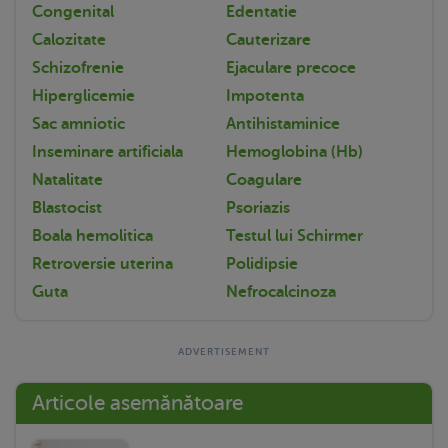
Congenital
Edentatie
Calozitate
Cauterizare
Schizofrenie
Ejaculare precoce
Hiperglicemie
Impotenta
Sac amniotic
Antihistaminice
Inseminare artificiala
Hemoglobina (Hb)
Natalitate
Coagulare
Blastocist
Psoriazis
Boala hemolitica
Testul lui Schirmer
Retroversie uterina
Polidipsie
Guta
Nefrocalcinoza
Articole asemănătoare