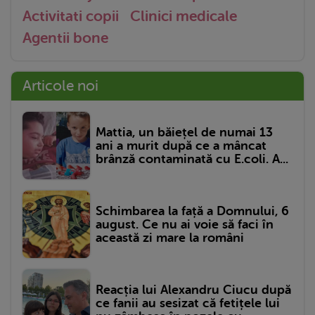
Activitati copii
Clinici medicale
Agentii bone
Articole noi
Mattia, un băiețel de numai 13
ani a murit după ce a mâncat
brânză contaminată cu E.coli. A...
Schimbarea la față a Domnului, 6
august. Ce nu ai voie să faci în
această zi mare la români
Reacția lui Alexandru Ciucu după
ce fanii au sesizat că fetițele lui