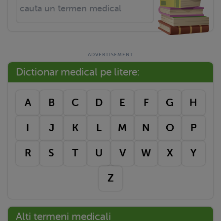
Dictionar medical pe litere:
A
B
C
D
E
F
G
H
I
J
K
L
M
N
O
P
R
S
T
U
V
W
X
Y
Z
Alti termeni medicali