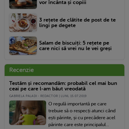
vor încânta și copiii
3 rețete de clătite de post de te
lingi pe degete
Salam de biscuiți: 5 rețete pe
care nici să vrei nu le vei greși
Recenzie
Testăm și recomandăm: probabil cel mai bun
ceai pe care l-am băut vreodată
GABRIELA PALADI - REDACTOR | LUNI, 15.07.2019
O regulă importantă pe care
trebuie să o respecți atunci când
ești părinte, și cu precădere acel
părinte care este principalul...