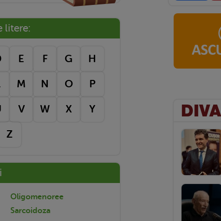
litere:
D
E
F
G
H
L
M
N
O
P
U
V
W
X
Y
Z
i
Oligomenoree
Sarcoidoza