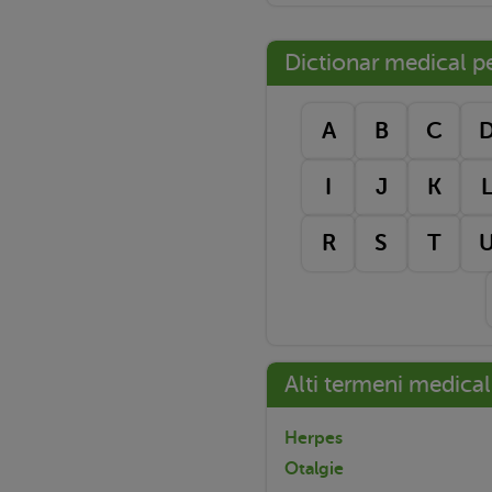
Dictionar medical pe 
A
B
C
I
J
K
R
S
T
Alti termeni medical
Herpes
Otalgie