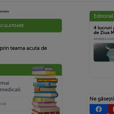
efobie
Editorial
lculatoare
4 lucruri
de Ziua M
ANDREEA GUICĂ
prin teama acuta de
r mai
medicali.
Ne găsești