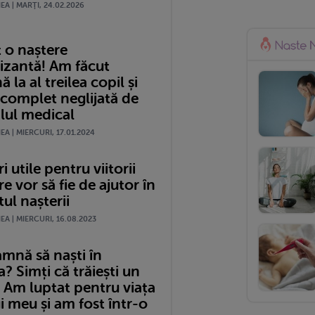
A | MARŢI, 24.02.2026
 o naștere
izantă! Am făcut
 la al treilea copil și
 complet neglijată de
lul medical
A | MIERCURI, 17.01.2024
i utile pentru viitorii
re vor să fie de ajutor în
l nașterii
A | MIERCURI, 16.08.2023
amnă să naști în
 Simți că trăiești un
 Am luptat pentru viața
i meu și am fost într-o