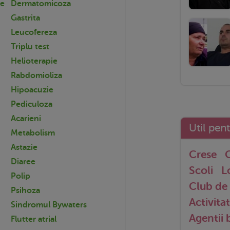
ce
Dermatomicoza
Gastrita
Leucofereza
Triplu test
Helioterapie
Rabdomioliza
Hipoacuzie
Pediculoza
Acarieni
Util pen
Metabolism
Astazie
Crese
G
Diaree
Scoli
L
Polip
Club de 
Psihoza
Activitat
Sindromul Bywaters
Agentii
Flutter atrial