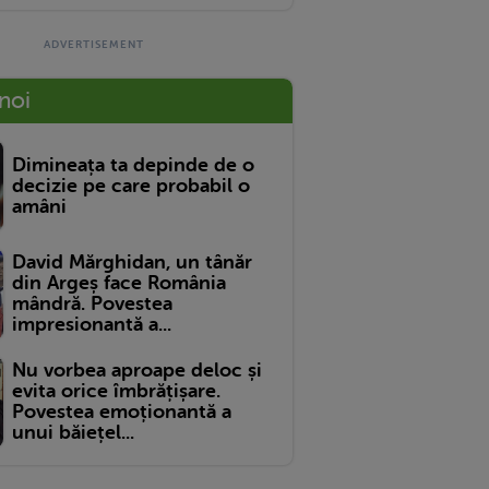
 noi
Dimineața ta depinde de o
decizie pe care probabil o
amâni
David Mărghidan, un tânăr
din Argeș face România
mândră. Povestea
impresionantă a...
Nu vorbea aproape deloc și
evita orice îmbrățișare.
Povestea emoționantă a
unui băiețel...