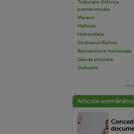
Tulburare disforica
premenstruala
Marasm
Halitoza
Hidrocefalie
Sindromul Richter
Retroactiune hormonala
Glanda pituitara
Defecatie
Articole asemănăto
Concedi
documen