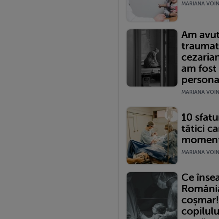
MARIANA VOINE
Am avut
traumat
cezariană
am fost
persona
MARIANA VOINE
10 sfatur
tătici ca
momentu
MARIANA VOINE
Ce înse
România?
coșmar!
copilulu