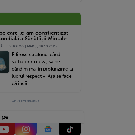
 pe care le-am conștientizat
ondială a Sănătății Mintale
 - PSIHOLOG | MARŢI, 10.10.2023
E firesc ca atunci când
sărbătorim ceva, să ne
gândim mai în profunzime la
lucrul respectiv. Așa se face
că încă...
 pe