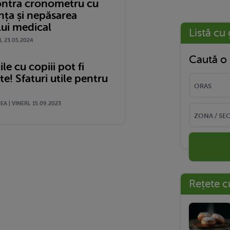
ontra cronometru cu
nța și nepăsarea
lui medical
Listă cu 
I, 23.05.2024
Caută o 
le cu copiii pot fi
! Sfaturi utile pentru
A | VINERI, 15.09.2023
Rețete c