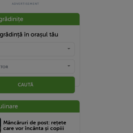
grădinițe
grădință în orașul tău
CAUTĂ
ulinare
Mâncăruri de post: rețete
care vor încânta și copiii