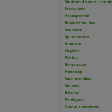
Sindromul oboselii croni
Fasciculatie
Azoospermie
Boala hemolitica
Leucoree
Spirochetoza
Intarcare
Orgelet
Platfus
Rinita acuta
Handicap
Sarcina molara
Sinuzita
Balanita
Pemfigoid
Comotie cerebrala