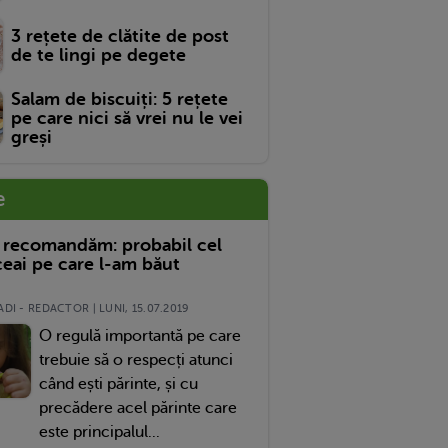
3 rețete de clătite de post
de te lingi pe degete
Salam de biscuiți: 5 rețete
pe care nici să vrei nu le vei
greși
e
 recomandăm: probabil cel
eai pe care l-am băut
DI - REDACTOR | LUNI, 15.07.2019
O regulă importantă pe care
trebuie să o respecți atunci
când ești părinte, și cu
precădere acel părinte care
este principalul...