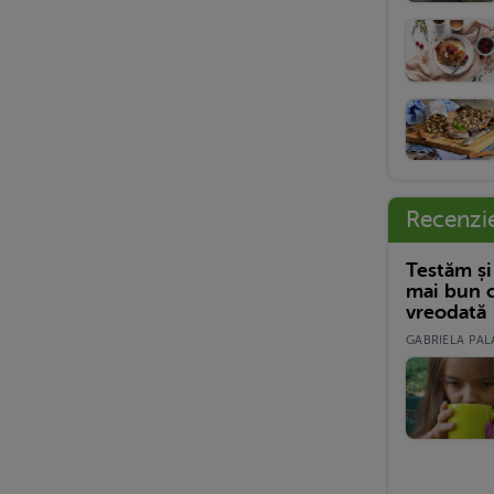
Recenzi
Testăm și
mai bun c
vreodată
GABRIELA PALA