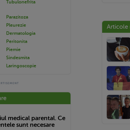
Tubulonefrita
Parazitoza
Pleurezie
Articole
Dermatologia
Peritonita
Piemie
Sindesmita
Laringoscopie
are
ul medical parental. Ce
tele sunt necesare