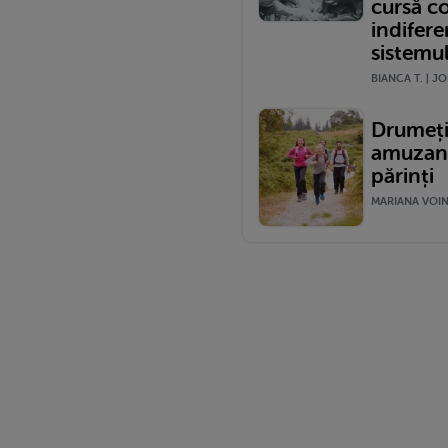
cursă c
indifere
sistemu
BIANCA T. | JO
Drumeții
amuzante
părinți
MARIANA VOINE