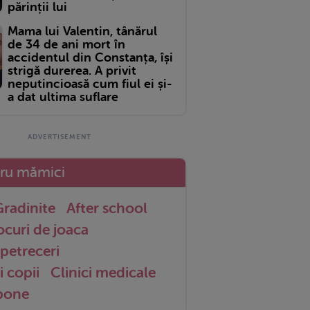
părinții lui
Mama lui Valentin, tânărul
de 34 de ani mort în
accidentul din Constanța, își
strigă durerea. A privit
neputincioasă cum fiul ei și-
a dat ultima suflare
tru mămici
radinite
After school
ocuri de joaca
petreceri
i copii
Clinici medicale
 bone