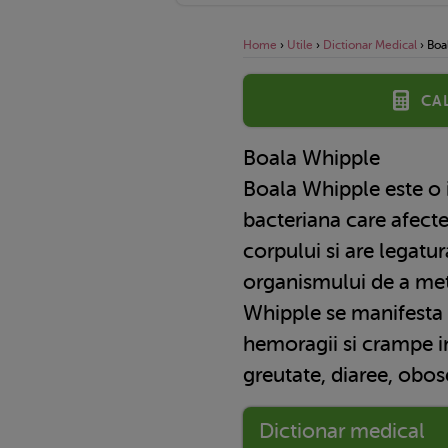
Home
›
Utile
›
Dictionar Medical
›
Boa
Ca
Boala Whipple
Boala Whipple este o i
bacteriana care afect
corpului si are legatu
organismului de a met
Whipple se manifesta p
hemoragii si crampe in
greutate, diaree, obos
Dictionar medical