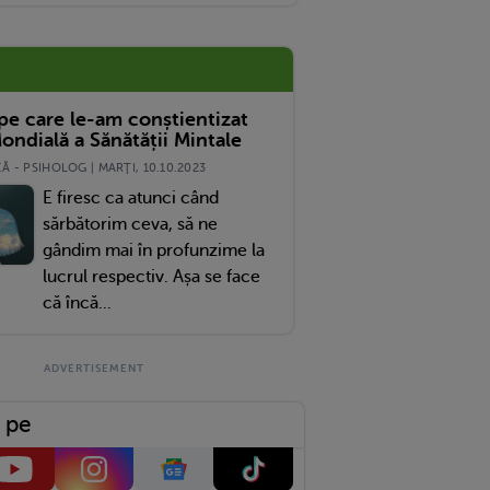
 pe care le-am conștientizat
ondială a Sănătății Mintale
 - PSIHOLOG | MARŢI, 10.10.2023
E firesc ca atunci când
sărbătorim ceva, să ne
gândim mai în profunzime la
lucrul respectiv. Așa se face
că încă...
 pe