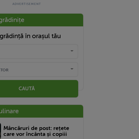
grădinițe
grădință în orașul tău
CAUTĂ
ulinare
Mâncăruri de post: rețete
care vor încânta și copiii