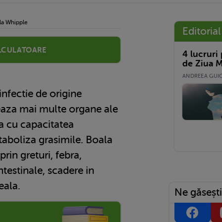
la Whipple
Editorial
lculatoare
4 lucruri
de Ziua M
ANDREEA GUICĂ
nfectie de origine
eaza mai multe organe ale
ra cu capacitatea
aboliza grasimile. Boala
rin greturi, febra,
testinale, scadere in
eala.
Ne găsești