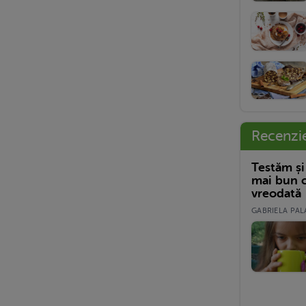
Recenzi
Testăm și
mai bun c
vreodată
GABRIELA PALA