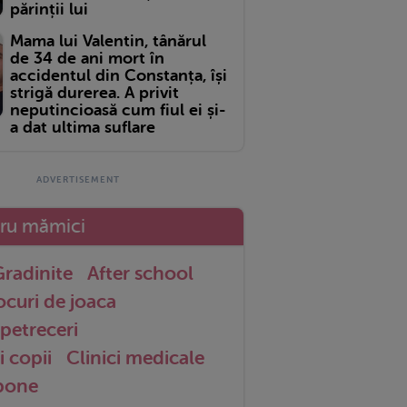
părinții lui
Mama lui Valentin, tânărul
de 34 de ani mort în
accidentul din Constanța, își
strigă durerea. A privit
neputincioasă cum fiul ei și-
a dat ultima suflare
tru mămici
radinite
After school
ocuri de joaca
petreceri
i copii
Clinici medicale
 bone