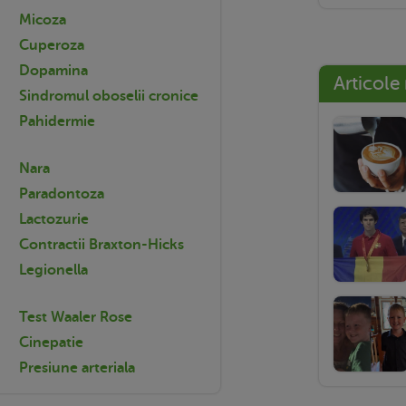
Micoza
Cuperoza
Dopamina
Articole
Sindromul oboselii cronice
Pahidermie
Nara
Paradontoza
Lactozurie
Contractii Braxton-Hicks
Legionella
Test Waaler Rose
Cinepatie
Presiune arteriala