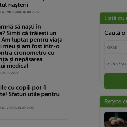
l nașterii
A | MIERCURI, 16.08.2023
Listă cu 
amnă să naști în
Caută o 
 Simți că trăiești un
 Am luptat pentru viața
i meu și am fost într-o
ontra cronometru cu
nța și nepăsarea
lui medical
I, 23.05.2024
le cu copiii pot fi
! Sfaturi utile pentru
Rețete c
A | VINERI, 15.09.2023