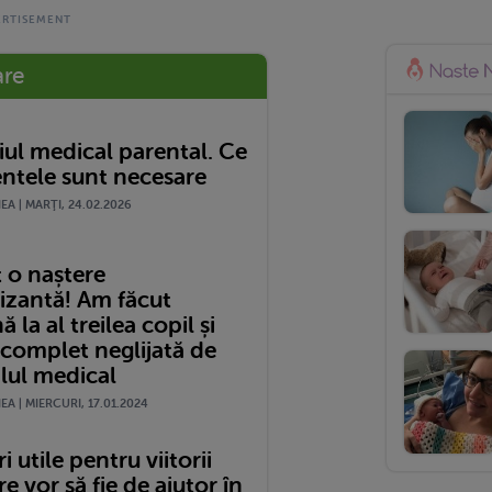
are
ul medical parental. Ce
tele sunt necesare
A | MARŢI, 24.02.2026
 o naștere
izantă! Am făcut
 la al treilea copil și
 complet neglijată de
lul medical
A | MIERCURI, 17.01.2024
i utile pentru viitorii
re vor să fie de ajutor în