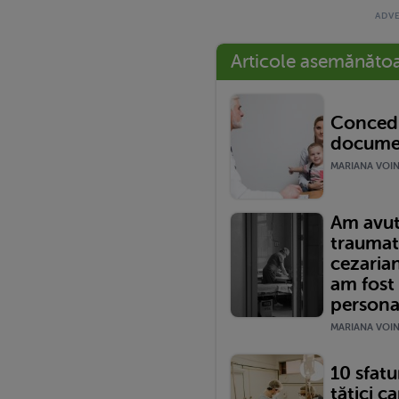
Articole asemănăto
Concedi
documen
MARIANA VOINE
Am avut
traumat
cezariană
am fost
persona
MARIANA VOINE
10 sfatur
tătici ca