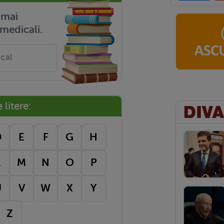
r mai
medicali.
litere:
D
E
F
G
H
L
M
N
O
P
U
V
W
X
Y
Z