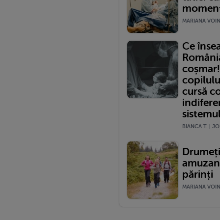
momentu
MARIANA VOINE
Ce înse
România?
coșmar!
copilulu
cursă c
indifere
sistemu
BIANCA T. | JO
Drumeții
amuzante
părinți
MARIANA VOINE