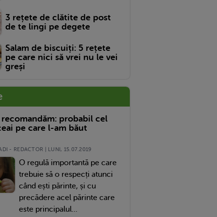
3 rețete de clătite de post
de te lingi pe degete
Salam de biscuiți: 5 rețete
pe care nici să vrei nu le vei
greși
e
 recomandăm: probabil cel
eai pe care l-am băut
DI - REDACTOR | LUNI, 15.07.2019
O regulă importantă pe care
trebuie să o respecți atunci
când ești părinte, și cu
precădere acel părinte care
este principalul...