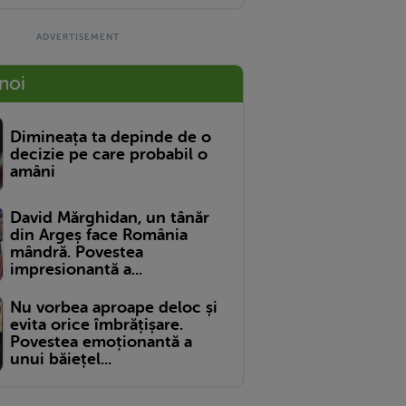
 noi
Dimineața ta depinde de o
decizie pe care probabil o
amâni
David Mărghidan, un tânăr
din Argeș face România
mândră. Povestea
impresionantă a...
Nu vorbea aproape deloc și
evita orice îmbrățișare.
Povestea emoționantă a
unui băiețel...