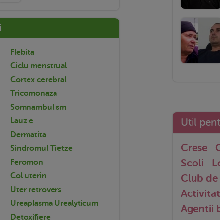
i
Flebita
Ciclu menstrual
Cortex cerebral
Tricomonaza
Somnambulism
Util pen
Lauzie
Dermatita
Crese
G
Sindromul Tietze
Scoli
L
Feromon
Col uterin
Club de 
Uter retrovers
Activitat
Ureaplasma Urealyticum
Agentii
Detoxifiere