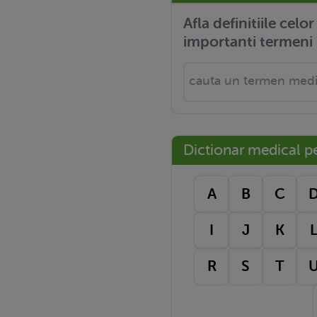
Afla definitiile celo
importanti termeni 
Dictionar medical pe 
A
B
C
I
J
K
R
S
T